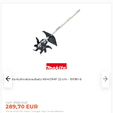
Makita Kultivatoraufsatz KR401MP 22 cm - 199181-6
379,61 EUR
289,70 EUR
Preise sind inkl. MwSt. und ggf. zzgl. Versandkosten