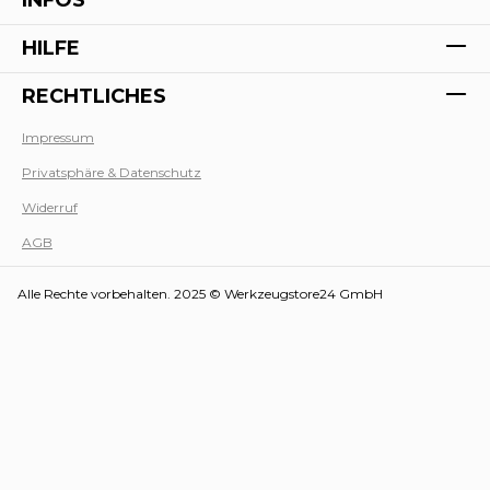
HILFE
RECHTLICHES
Impressum
Privatsphäre & Datenschutz
Werk
Widerruf
AGB
Alle Rechte vorbehalten. 2025 © Werkzeugstore24 GmbH