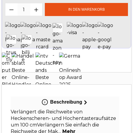
Produkt Anzahl: Gib den gewünschten W
IN DEN WARENKORB
Beschreibung
Verlängert die Reichweite von
Heckenscheren- und Hochentasteraufsätze
um 100 cmVerlängern Sie einfach die
Reichweite der Mak…
Mehr