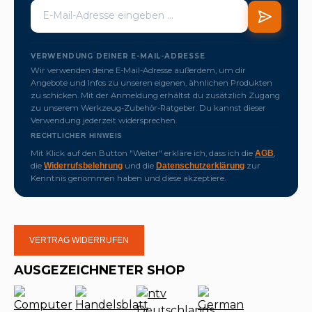
VERWENDUNG DEINER E-MAIL-ADRESSE
Wir verwenden deine E-Mail-Adresse außerdem, um dir
Angebote und Infos zu unseren eigenen, ähnlichen Produkten
zu schicken. Mit der Anmeldung erhältst du zusätzlich Zugang
zu unserem Werkzeug-Zubehör-Ratgeber. Du kannst dieser
Verwendung jederzeit widersprechen.
RECHTLICHER HINWEIS
Mit Klick auf den Button "Weiter" erkläre ich, dass ich die
,
AGB
die
und die
zur
Widerrufsbelehrung
Datenschutzerklärung
Kenntnis genommen haben und diese akzeptiere.
VERTRAG WIDERRUFEN
AUSGEZEICHNETER SHOP