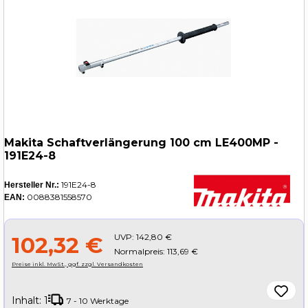
Makita Schaftverlängerung 100 cm LE400MP -
191E24-8
191E24-8
Hersteller Nr.:
0088381558570
EAN:
UVP:
142,80 €
102,32 €
Normalpreis: 113,69 €
Preise inkl. MwSt., ggf. zzgl. Versandkosten
Inhalt:
1
7 - 10 Werktage