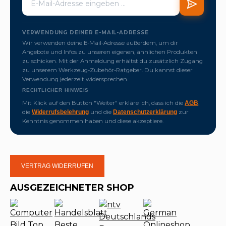
VERWENDUNG DEINER E-MAIL-ADRESSE
Wir verwenden deine E-Mail-Adresse außerdem, um dir
Angebote und Infos zu unseren eigenen, ähnlichen Produkten
zu schicken. Mit der Anmeldung erhältst du zusätzlich Zugang
zu unserem Werkzeug-Zubehör-Ratgeber. Du kannst dieser
Verwendung jederzeit widersprechen.
RECHTLICHER HINWEIS
Mit Klick auf den Button "Weiter" erkläre ich, dass ich die
,
AGB
die
und die
zur
Widerrufsbelehrung
Datenschutzerklärung
Kenntnis genommen haben und diese akzeptiere.
VERTRAG WIDERRUFEN
AUSGEZEICHNETER SHOP