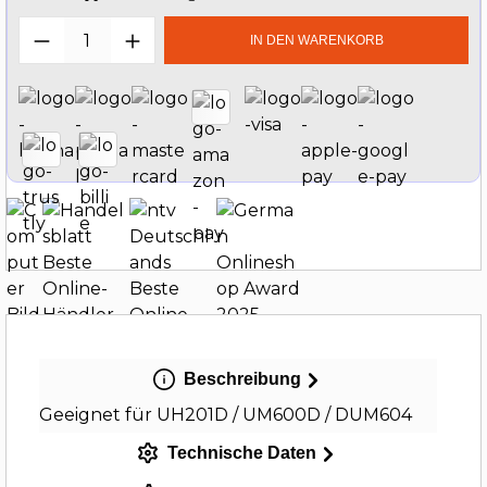
Produkt Anzahl: Gib den gewünschten W
IN DEN WARENKORB
Beschreibung
Geeignet für UH201D / UM600D / DUM604
Technische Daten