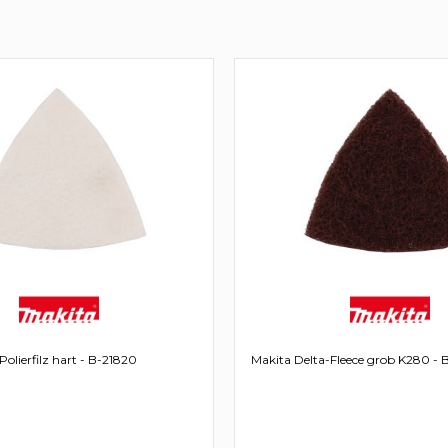
olierfilz hart - B-21820
Makita Delta-Fleece grob K280 - 