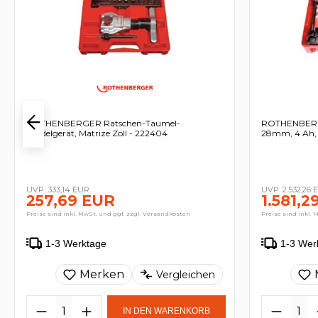
ROTHENBERGER Ratschen-Taumel-
ROTHENBERG
Bördelgerät, Matrize Zoll - 222404
28mm, 4 Ah,
333,14 EUR
2.532,26
257,69 EUR
1.581,2
Preise sind inkl. MwSt. und ggf. zzgl. Versandkosten
Preise sind inkl. 
1-3 Werktage
1-3 Wer
Merken
Vergleichen
IN DEN WARENKORB