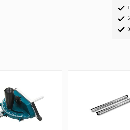
T
S
ü