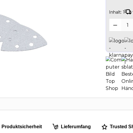
Inhalt:
1
Produk
Produktsicherheit
Lieferumfang
Trusted S