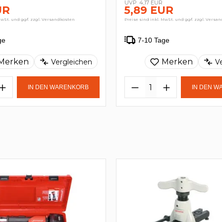
4,17 EUR
UR
5,89 EUR
MwSt. und ggf. zzgl. Versandkosten
Preise sind inkl. MwSt. und ggf. zzgl. Versa
ge
7-10 Tage
Merken
Merken
Vergleichen
V
IN DEN WARENKORB
IN DEN 