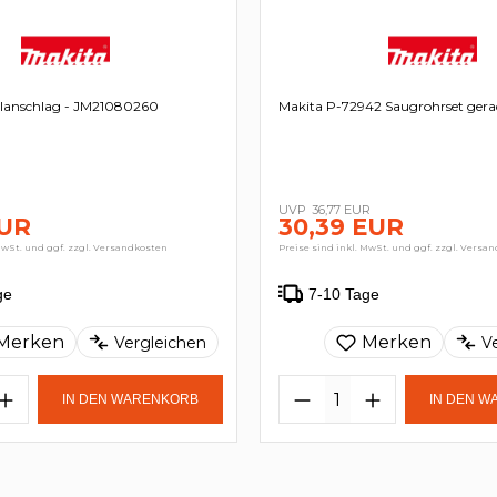
lanschlag - JM21080260
Makita P-72942 Saugrohrset gera
36,77 EUR
EUR
30,39 EUR
MwSt. und ggf. zzgl. Versandkosten
Preise sind inkl. MwSt. und ggf. zzgl. Versa
ge
7-10 Tage
Merken
Merken
Vergleichen
V
IN DEN WARENKORB
IN DEN 