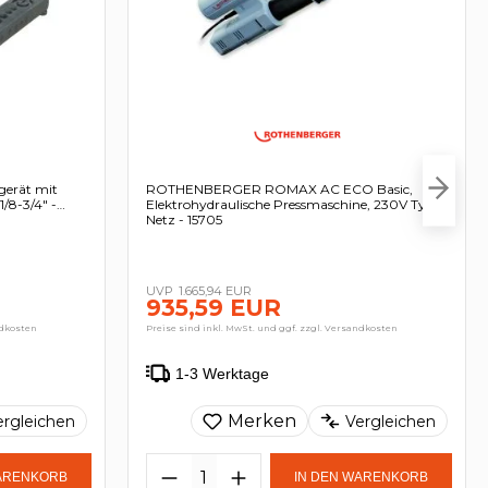
erät mit
ROTHENBERGER ROMAX AC ECO Basic,
/8-3/4″ -
Elektrohydraulische Pressmaschine, 230V Typ C
Netz - 15705
1.665,94 EUR
935,59 EUR
ndkosten
Preise sind inkl. MwSt. und ggf. zzgl. Versandkosten
1-3 Werktage
Merken
ergleichen
Vergleichen
WARENKORB
IN DEN WARENKORB