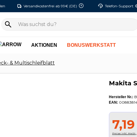
len
Versandkostenfrei ab 99€ (DE)
Telefon-Support:
AKTIONEN
BONUSWERKSTATT
ck- & Multischleifblatt
Makita S
B
Hersteller Nr.:
00883814
EAN:
7,19
Preise inkl. MwSt.