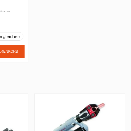
ndkosten
ergleichen
WARENKORB