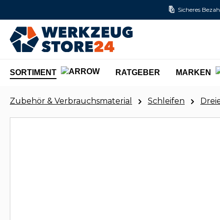
Sicheres Bezah
m Hauptinhalt springen
Zur Suche springen
Zur Hauptnavigation springen
SORTIMENT
RATGEBER
MARKEN
Zubehör & Verbrauchsmaterial
Schleifen
Dreie