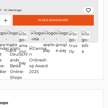
7 - 10 Werktage
t Anzahl: Gib den gewünschten Wert e
IN DEN WARENKORB
hops