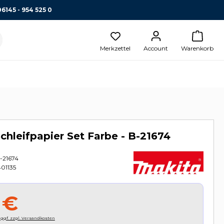
06145 - 954 525 0
Merkzettel
Account
Warenkorb
chleifpapier Set Farbe - B-21674
-21674
01135
 €
, ggf. zzgl. Versandkosten