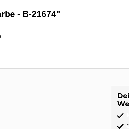
arbe - B-21674"
g
Dei
We
H
G