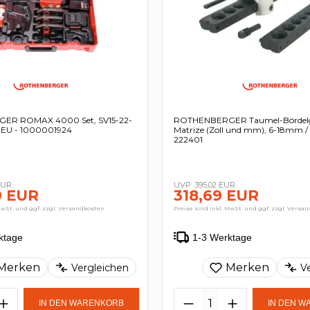
ER ROMAX 4000 Set, SV15-22-
ROTHENBERGER Taumel-Bördelg
 EU - 1000001924
Matrize (Zoll und mm), 6-18mm / 1
222401
 EUR
395,02 EUR
9 EUR
318,69 EUR
MwSt. und ggf. zzgl. Versandkosten
Preise sind inkl. MwSt. und ggf. zzgl. Versa
ktage
1-3 Werktage
Merken
Merken
Vergleichen
V
IN DEN WARENKORB
IN DEN 