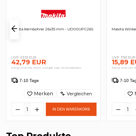
Makita Kernbohrer 26x35 mm - UD00UPC26S
Makita Winke
53,55 EUR
17,61 EUR
42,79 EUR
15,89 
Preise sind inkl. MwSt. und ggf. zzgl. Versandkosten
Preise sind inkl. 
7-10 Tage
7-10 Ta
Merken
Vergleichen
IN DEN WARENKORB