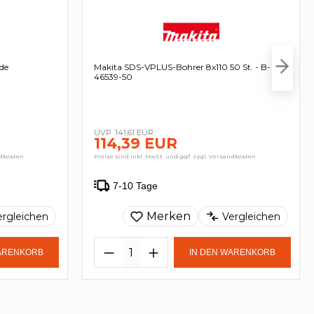
de
Makita SDS-VPLUS-Bohrer 8x110 50 St. - B-
46539-50
141,61 EUR
114,39 EUR
ndkosten
Preise sind inkl. MwSt. und ggf. zzgl. Versandkosten
7-10 Tage
Merken
ergleichen
Vergleichen
WARENKORB
IN DEN WARENKORB