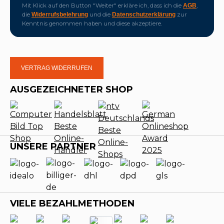
Mit Klick auf den Button "Weiter" erkläre ich, dass ich die
,
AGB
die
und die
zur
Widerrufsbelehrung
Datenschutzerklärung
Kenntnis genommen haben und diese akzeptiere.
VERTRAG WIDERRUFEN
AUSGEZEICHNETER SHOP
UNSERE PARTNER
VIELE BEZAHLMETHODEN