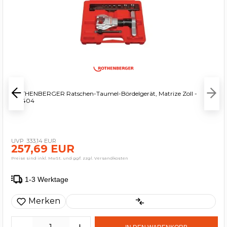
ROTHENBERGER Ratschen-Taumel-Bördelgerät, Matrize Zoll -
222404
333,14 EUR
257,69 EUR
Preise sind inkl. MwSt. und ggf. zzgl. Versandkosten
1-3 Werktage
Merken