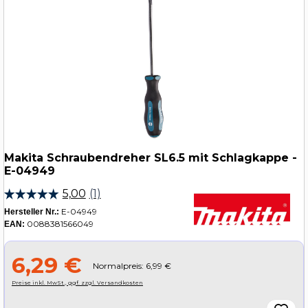
Makita Schraubendreher SL6.5 mit Schlagkappe -
E-04949
E-04949
Hersteller Nr.:
0088381566049
EAN:
6,29 €
Normalpreis: 6,99 €
Preise inkl. MwSt., ggf. zzgl. Versandkosten