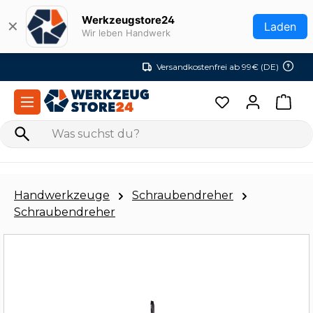
Zum Hauptinhalt springen
Werkzeugstore24
✕
Laden
Wir leben Handwerk
Versandkostenfrei ab 99€ (DE)
Handwerkzeuge
Schraubendreher
Schraubendreher