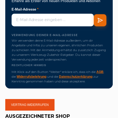
Erfahre als Erster von neuen Produkten und Aktionen
E-Mail-Adresse
*
VERWENDUNG DEINER E-MAIL-ADRESSE
Wir verwenden deine E-Mail-Adresse außerdem, um dir
Angebote und Infos zu unseren eigenen, ähnlichen Produkten
zu schicken. Mit der Anmeldung erhältst du zusätzlich Zugang
zu unserem Werkzeug-Zubehör-Ratgeber. Du kannst dieser
Verwendung jederzeit widersprechen.
RECHTLICHER HINWEIS
Mit Klick auf den Button "Weiter" erkläre ich, dass ich die
,
AGB
die
und die
zur
Widerrufsbelehrung
Datenschutzerklärung
Kenntnis genommen haben und diese akzeptiere.
VERTRAG WIDERRUFEN
AUSGEZEICHNETER SHOP