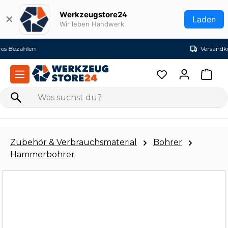
Zum Hauptinhalt springen
Werkzeugstore24
✕
Laden
Wir leben Handwerk
Versandkostenfrei ab 99€ (DE)
Zubehör & Verbrauchsmaterial
Bohrer
Hammerbohrer