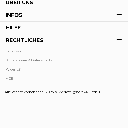
ÜBER UNS
INFOS
HILFE
RECHTLICHES
Impressum
Privatsphäre & Datenschutz
Werk
Widerruf
AGB
Alle Rechte vorbehalten. 2025 © Werkzeugstore24 GmbH