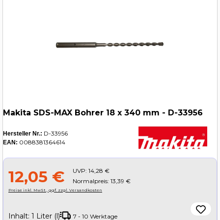
Makita SDS-MAX Bohrer 18 x 340 mm - D-33956
D-33956
Hersteller Nr.:
0088381364614
EAN:
UVP:
14,28 €
12,05 €
Normalpreis: 13,39 €
Preise inkl. MwSt., ggf. zzgl. Versandkosten
Inhalt:
1 Liter (l)
7 - 10 Werktage