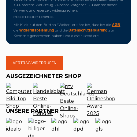
zu unserem Werkzeug-Zubehör-Ratgeber. Du kannst dieser
Verwendung jederzeit widersprechen.
RECHTLICHER HINWEIS
Mit Klick auf den Button "Weiter" erkläre ich, dass ich die
,
AGB
die
und die
zur
Widerrufsbelehrung
Datenschutzerklärung
Kenntnis genommen haben und diese akzeptiere.
VERTRAG WIDERRUFEN
AUSGEZEICHNETER SHOP
UNSERE PARTNER