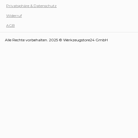
Privatsphäre & Datenschutz
Werk
Widerruf
AGB
Alle Rechte vorbehalten. 2025 © Werkzeugstore24 GmbH