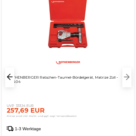
ROTHENBERGER Ratschen-Taumel-Bördelgerät, Matrize Zoll -
222404
333,14 EUR
257,69 EUR
Preise sind inkl. MwSt. und ggf. zzgl. Versandkosten
1-3 Werktage