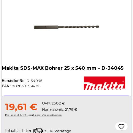
Makita SDS-MAX Bohrer 25 x 540 mm - D-34045
D-34045
Hersteller Nr.:
0088381364706
EAN:
UVP:
25,82 €
19,61 €
Normalpreis: 21,79 €
Preise inkl. MwSt., ggf. zzgl. Versandkosten
Inhalt:
1 Liter (l)
7 - 10 Werktage