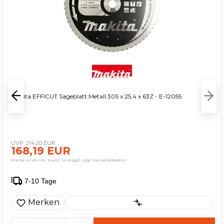
Makita EFFICUT Sägeblatt Metall 305 x 25,4 x 63Z - E-12055
214,20 EUR
168,19 EUR
Preise sind inkl. MwSt. und ggf. zzgl. Versandkosten
7-10 Tage
Merken