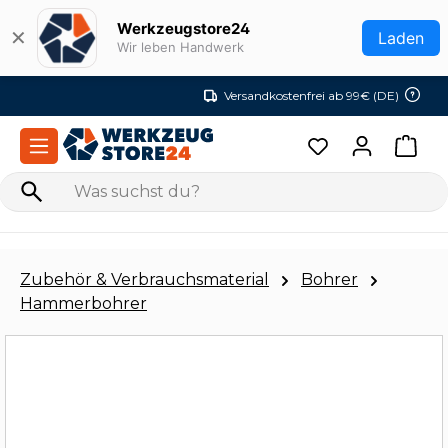
Zum Hauptinhalt springen
Werkzeugstore24
✕
Laden
Wir leben Handwerk
Versandkostenfrei ab 99€ (DE)
Zubehör & Verbrauchsmaterial
Bohrer
Hammerbohrer