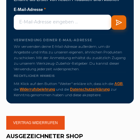
E-Mail-Adresse
*
VERWENDUNG DEINER E-MAIL-ADRESSE
Wir verwenden deine E-Mail-Adresse außerdem, um dir
Angebote und Infos zu unseren eigenen, ähnlichen Produkten
zu schicken. Mit der Anmeldung erhältst du zusätzlich Zugang
zu unserem Werkzeug-Zubehör-Ratgeber. Du kannst dieser
Verwendung jederzeit widersprechen.
RECHTLICHER HINWEIS
Mit Klick auf den Button "Weiter" erkläre ich, dass ich die
,
AGB
die
und die
zur
Widerrufsbelehrung
Datenschutzerklärung
Kenntnis genommen haben und diese akzeptiere.
VERTRAG WIDERRUFEN
AUSGEZEICHNETER SHOP