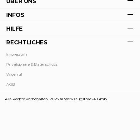
ÜBER UNS
INFOS
HILFE
RECHTLICHES
Impressum
Privatsphäre & Datenschutz
Werk
Widerruf
AGB
Alle Rechte vorbehalten. 2025 © Werkzeugstore24 GmbH