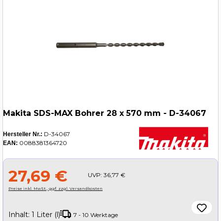
Makita SDS-MAX Bohrer 28 x 570 mm - D-34067
D-34067
Hersteller Nr.:
0088381364720
EAN:
27,69 €
UVP:
36,77 €
Preise inkl. MwSt., ggf. zzgl. Versandkosten
Inhalt:
1 Liter (l)
7 - 10 Werktage