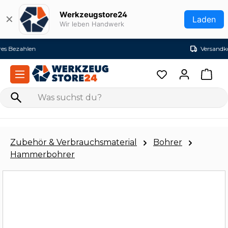
Zum Hauptinhalt springen
Werkzeugstore24
✕
Laden
Wir leben Handwerk
Versandkostenfrei ab 99€ (DE)
Zubehör & Verbrauchsmaterial
Bohrer
Hammerbohrer