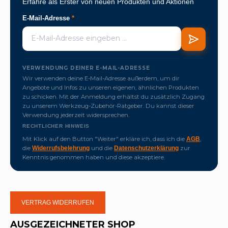
Erfahre als Erster von neuen Produkten und Aktionen
E-Mail-Adresse
*
VERWENDUNG DEINER E-MAIL-ADRESSE
Wir verwenden deine E-Mail-Adresse außerdem, um dir
Angebote und Infos zu unseren eigenen, ähnlichen Produkten
zu schicken. Mit der Anmeldung erhältst du zusätzlich Zugang
zu unserem Werkzeug-Zubehör-Ratgeber. Du kannst dieser
Verwendung jederzeit widersprechen.
RECHTLICHER HINWEIS
Mit Klick auf den Button "Weiter" erkläre ich, dass ich die
,
AGB
die
und die
zur
Widerrufsbelehrung
Datenschutzerklärung
Kenntnis genommen haben und diese akzeptiere.
VERTRAG WIDERRUFEN
AUSGEZEICHNETER SHOP