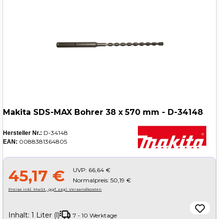
Makita SDS-MAX Bohrer 38 x 570 mm - D-34148
D-34148
Hersteller Nr.:
0088381364805
EAN:
UVP:
66,64 €
45,17 €
Normalpreis: 50,19 €
Preise inkl. MwSt., ggf. zzgl. Versandkosten
Inhalt:
1 Liter (l)
7 - 10 Werktage