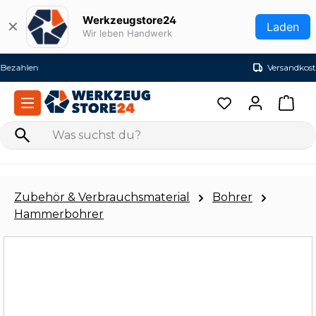
Zum Hauptinhalt springen
Werkzeugstore24
✕
Laden
Wir leben Handwerk
Versandkostenfrei ab 99€ (DE)
Zubehör & Verbrauchsmaterial
Bohrer
Hammerbohrer