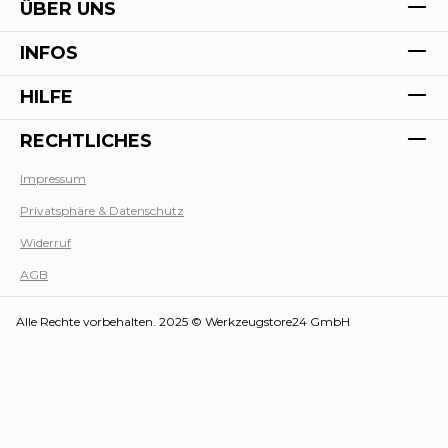
ÜBER UNS
INFOS
HILFE
RECHTLICHES
Impressum
Privatsphäre & Datenschutz
Werk
Widerruf
AGB
Alle Rechte vorbehalten. 2025 © Werkzeugstore24 GmbH