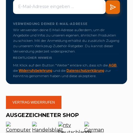
VERWENDUNG DEINER E-MAIL-ADRESSE
Wir verwenden deine E-Mail-Adresse außerdem, um dir
Angebote und Infos zu unseren eigenen, ähnlichen Produkten
zu schicken. Mit der Anmeldung erhältst du zusätzlich Zugang
zu unserem Werkzeug-Zubehör-Ratgeber. Du kannst dieser
Verwendung jederzeit widersprechen.
RECHTLICHER HINWEIS
Mit Klick auf den Button "Weiter" erkläre ich, dass ich die
,
AGB
die
und die
zur
Widerrufsbelehrung
Datenschutzerklärung
Kenntnis genommen haben und diese akzeptiere.
VERTRAG WIDERRUFEN
AUSGEZEICHNETER SHOP