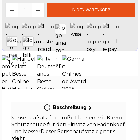
Produkt Anzahl: Gib den gewünschten W
IN DEN WARENKORB
Beschreibung
Sensenaufsatz für große Flächen, mit Kombi-
Schutzhaube für den Einsatz von Fadenkopf
und MesserDieser Sensenaufsatz eignet s…
Mehr