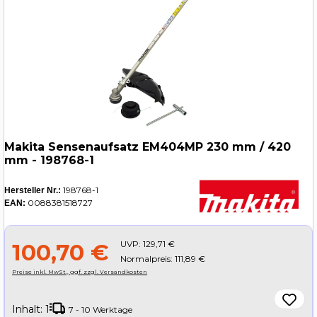
Makita Sensenaufsatz EM404MP 230 mm / 420
mm - 198768-1
198768-1
Hersteller Nr.:
0088381518727
EAN:
UVP:
129,71 €
100,70 €
Normalpreis: 111,89 €
Preise inkl. MwSt., ggf. zzgl. Versandkosten
Inhalt:
1
7 - 10 Werktage