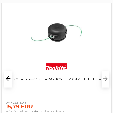
Makita 2-Fadenkopf flach Tap&Go 102mm M10x1,25LH - 1915D8-4
22,61 EUR
15,79 EUR
Preise sind inkl. MwSt. und ggf. zzgl. Versandkosten