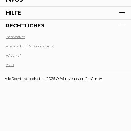
HILFE
RECHTLICHES
Impressum
Privatsphäre & Datenschutz
Werk
Widerruf
AGB
Alle Rechte vorbehalten. 2025 © Werkzeugstore24 GmbH