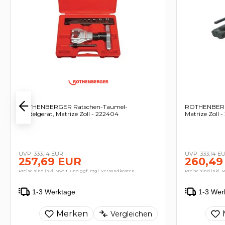
ROTHENBERGER Ratschen-Taumel-
ROTHENBERGE
Bördelgerät, Matrize Zoll - 222404
Matrize Zoll 
333,14 EUR
333,14 E
257,69 EUR
260,49
Preise sind inkl. MwSt. und ggf. zzgl. Versandkosten
Preise sind inkl. 
1-3 Werktage
1-3 Wer
Merken
Vergleichen