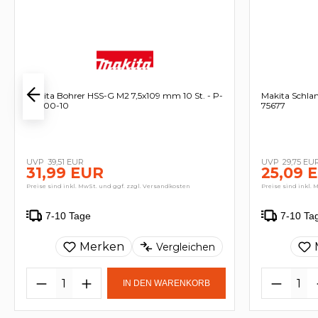
Makita Bohrer HSS-G M2 7,5x109 mm 10 St. - P-
Makita Schla
60800-10
75677
39,51 EUR
29,75 EU
31,99 EUR
25,09 
Preise sind inkl. MwSt. und ggf. zzgl. Versandkosten
Preise sind inkl. 
7-10 Tage
7-10 Ta
Merken
Vergleichen
IN DEN WARENKORB