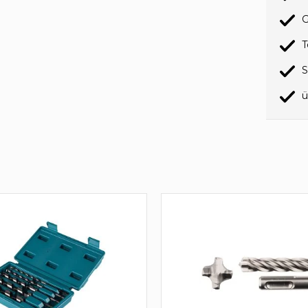
G
T
S
ü