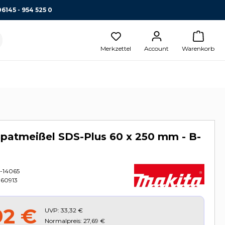
06145 - 954 525 0
Merkzettel
Account
Warenkorb
patmeißel SDS-Plus 60 x 250 mm - B-
-14065
60913
92 €
UVP:
33,32 €
Normalpreis: 27,69 €