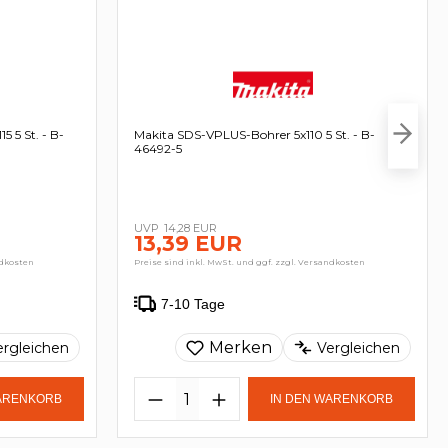
 5 St. - B-
Makita SDS-VPLUS-Bohrer 5x110 5 St. - B-
46492-5
14,28 EUR
13,39 EUR
ndkosten
Preise sind inkl. MwSt. und ggf. zzgl. Versandkosten
7-10 Tage
Merken
ergleichen
Vergleichen
WARENKORB
IN DEN WARENKORB