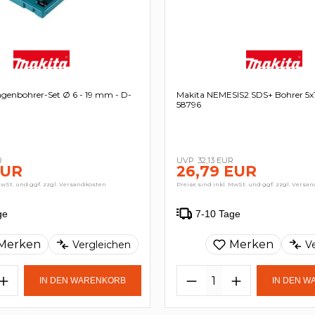
ngenbohrer-Set Ø 6 - 19 mm - D-
Makita NEMESIS2 SDS+ Bohrer 5x115
58796
R
32,13 EUR
EUR
26,79 EUR
MwSt. und ggf. zzgl. Versandkosten
Preise sind inkl. MwSt. und ggf. zzgl. Versa
ge
7-10 Tage
Merken
Merken
Vergleichen
V
IN DEN WARENKORB
IN DEN 