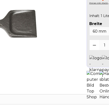
Preise inkl. MwSt.
Inhalt:
1 Lite
au
Breite
Produk