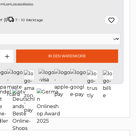
, ggf. zzgl. Versandkosten
r (l)
7 - 10 Werktage
swählen
t Anzahl: Gib den gewünschten Wert e
IN DEN WARENKORB