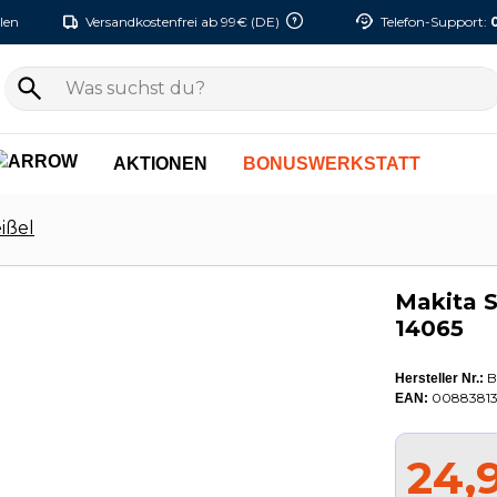
len
Versandkostenfrei ab 99€ (DE)
Telefon-Support:
AKTIONEN
BONUSWERKSTATT
ißel
Makita S
14065
B
Hersteller Nr.:
00883813
EAN:
24,