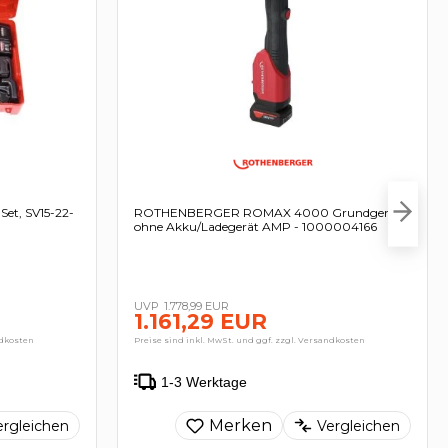
t, SV15-22-
ROTHENBERGER ROMAX 4000 Grundgerät
ohne Akku/Ladegerät AMP - 1000004166
1.778,99 EUR
1.161,29 EUR
ndkosten
Preise sind inkl. MwSt. und ggf. zzgl. Versandkosten
1-3 Werktage
Merken
ergleichen
Vergleichen