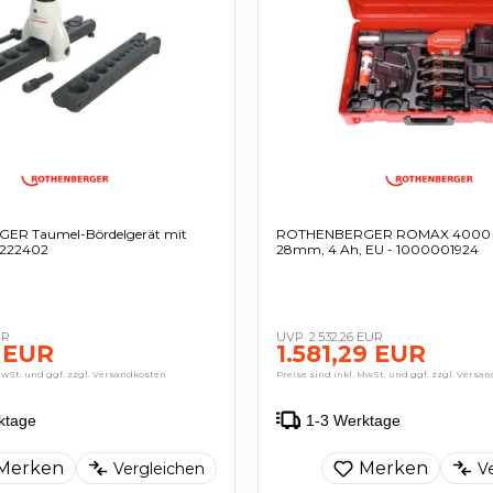
R Taumel-Bördelgerät mit
ROTHENBERGER ROMAX 4000 Se
- 222402
28mm, 4 Ah, EU - 1000001924
UR
2.532,26 EUR
 EUR
1.581,29 EUR
MwSt. und ggf. zzgl. Versandkosten
Preise sind inkl. MwSt. und ggf. zzgl. Versa
ktage
1-3 Werktage
Merken
Merken
Vergleichen
V