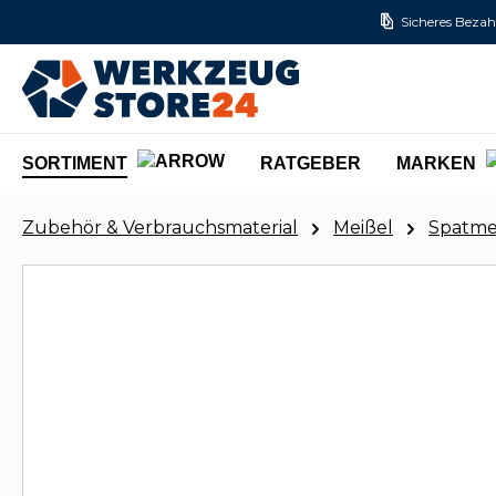
Sicheres Bezah
m Hauptinhalt springen
Zur Suche springen
Zur Hauptnavigation springen
SORTIMENT
RATGEBER
MARKEN
Zubehör & Verbrauchsmaterial
Meißel
Spatme