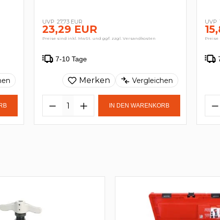
27,73 EUR
23,29 EUR
15
Preise sind inkl. MwSt. und ggf. zzgl. Versandkosten
Preise 
7-10 Tage
Merken
hen
Vergleichen
RB
IN DEN WARENKORB