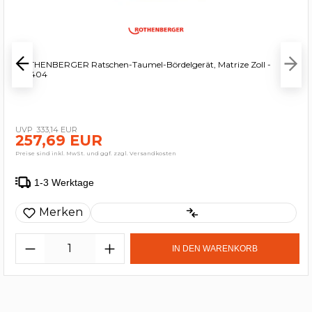
ROTHENBERGER Ratschen-Taumel-Bördelgerät, Matrize Zoll -
222404
333,14 EUR
257,69 EUR
Preise sind inkl. MwSt. und ggf. zzgl. Versandkosten
1-3 Werktage
Merken
IN DEN WARENKORB