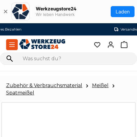
Zum Hauptinhalt springen
Werkzeugstore24
✕
Laden
Wir leben Handwerk
Versandkostenfrei ab 99€ (DE)
Zubehör & Verbrauchsmaterial
Meißel
Spatmeißel