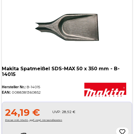
Makita Spatmeißel SDS-MAX 50 x 350 mm - B-
14015
B-14015
Hersteller Nr.:
0088381360852
EAN:
24,19 €
UVP:
28,92 €
Preise inkl. MwSt., ggf. zzgl. Versandkosten