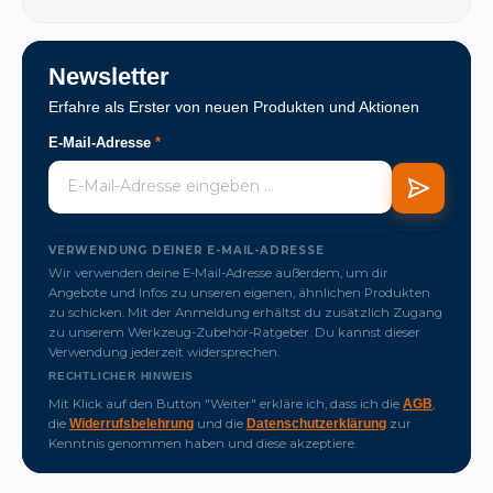
Newsletter
Erfahre als Erster von neuen Produkten und Aktionen
E-Mail-Adresse
*
VERWENDUNG DEINER E-MAIL-ADRESSE
Wir verwenden deine E-Mail-Adresse außerdem, um dir
Angebote und Infos zu unseren eigenen, ähnlichen Produkten
zu schicken. Mit der Anmeldung erhältst du zusätzlich Zugang
zu unserem Werkzeug-Zubehör-Ratgeber. Du kannst dieser
Verwendung jederzeit widersprechen.
RECHTLICHER HINWEIS
Mit Klick auf den Button "Weiter" erkläre ich, dass ich die
,
AGB
die
und die
zur
Widerrufsbelehrung
Datenschutzerklärung
Kenntnis genommen haben und diese akzeptiere.