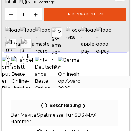
Inhalt:
1
7 - 10 Werktage
Produkt Anzahl: Gib den gewünschten W
IN DEN WARENKORB
Beschreibung
Der Makita Spatmeissel für SDS-MAX
Hämmer