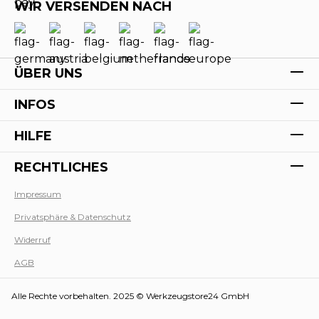
WIR VERSENDEN NACH
ÜBER UNS
INFOS
HILFE
RECHTLICHES
Impressum
Privatsphäre & Datenschutz
Werk
Widerruf
AGB
Alle Rechte vorbehalten. 2025 © Werkzeugstore24 GmbH