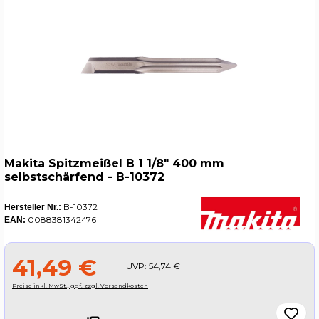
Makita Spitzmeißel B 1 1/8" 400 mm
selbstschärfend - B-10372
B-10372
Hersteller Nr.:
0088381342476
EAN:
41,49 €
UVP:
54,74 €
Preise inkl. MwSt., ggf. zzgl. Versandkosten