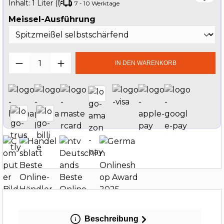
Inhalt:
1 Liter (l)
7 - 10 Werktage
auswählen
Meissel-Ausführung
Produkt Anzahl: Gib den gewünschten W
IN DEN WARENKORB
Beschreibung