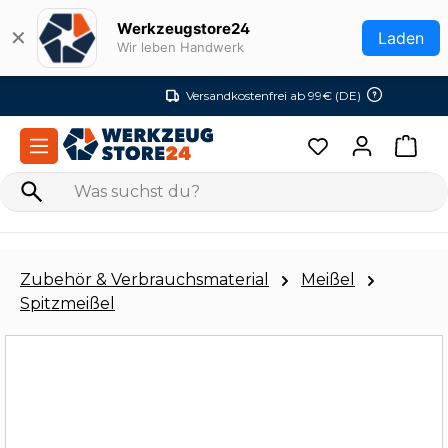
Zum Hauptinhalt springen
Werkzeugstore24
✕
Laden
Wir leben Handwerk
Versandkostenfrei ab 99€ (DE)
Zubehör & Verbrauchsmaterial
Meißel
Spitzmeißel