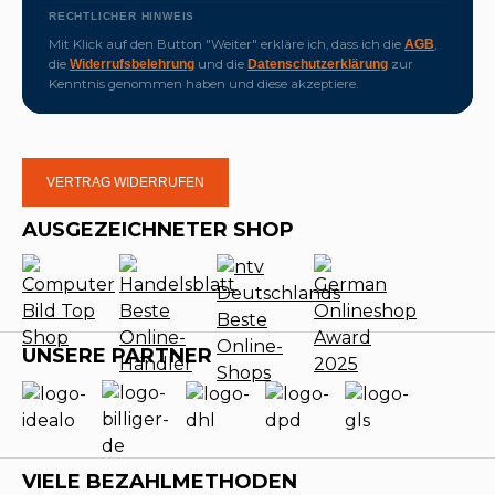
RECHTLICHER HINWEIS
Mit Klick auf den Button "Weiter" erkläre ich, dass ich die
,
AGB
die
und die
zur
Widerrufsbelehrung
Datenschutzerklärung
Kenntnis genommen haben und diese akzeptiere.
VERTRAG WIDERRUFEN
AUSGEZEICHNETER SHOP
UNSERE PARTNER
VIELE BEZAHLMETHODEN