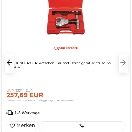
ROTHENBERGER Ratschen-Taumel-Bördelgerät, Matrize Zoll -
222404
333,14 EUR
257,69 EUR
Preise sind inkl. MwSt. und ggf. zzgl. Versandkosten
1-3 Werktage
Merken