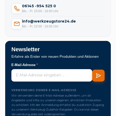
06145 -954 525 0
Mo. - Fr. 10:00 - 16:00 Uhr
info@werkzeugstore24.de
Mo. - Fr. 10:00 - 16:00 Uhr
Newsletter
Erfahre als Erster von neuen Produkten und Aktionen
E-Mail-Adresse
*
VERWENDUNG DEINER E-MAIL-ADRESSE
Wir verwenden deine E-Mail-Adresse außerdem, um dir
Angebote und Infos zu unseren eigenen, ähnlichen Produkten
zu schicken. Mit der Anmeldung erhältst du zusätzlich Zugang
zu unserem Werkzeug-Zubehör-Ratgeber. Du kannst dieser
Verwendung jederzeit widersprechen.