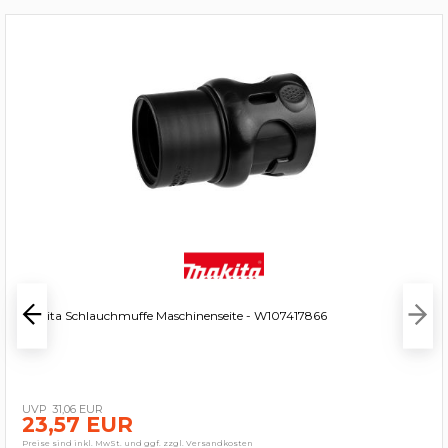
Makita Schlauchmuffe Maschinenseite - W107417866
31,06 EUR
23,57 EUR
Preise sind inkl. MwSt. und ggf. zzgl. Versandkosten