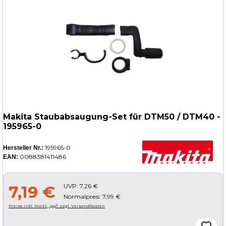
Makita Staubabsaugung-Set für DTM50 / DTM40 -
195965-0
195965-0
Hersteller Nr.:
0088381411486
EAN:
UVP:
7,26 €
7,19 €
Normalpreis: 7,99 €
Preise inkl. MwSt., ggf. zzgl. Versandkosten