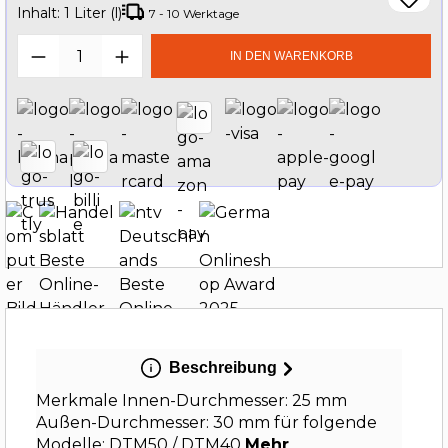
Inhalt:
1 Liter (l)
7 - 10 Werktage
Produkt Anzahl: Gib den gewünschten W
IN DEN WARENKORB
Beschreibung
Merkmale Innen-Durchmesser: 25 mm
Außen-Durchmesser: 30 mm für folgende
Modelle: DTM50 / DTM40
Mehr