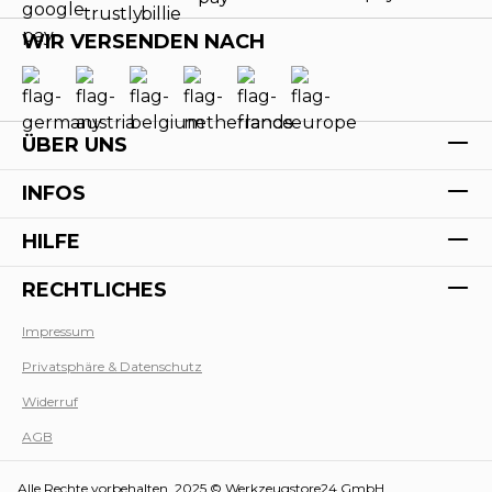
WIR VERSENDEN NACH
ÜBER UNS
INFOS
HILFE
RECHTLICHES
Impressum
Privatsphäre & Datenschutz
Werk
Widerruf
AGB
Alle Rechte vorbehalten. 2025 © Werkzeugstore24 GmbH