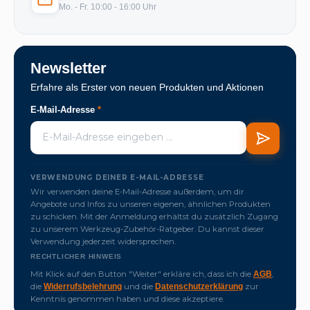
Mo. - Fr. 10:00 - 16:00 Uhr
Newsletter
Erfahre als Erster von neuen Produkten und Aktionen
E-Mail-Adresse
*
VERWENDUNG DEINER E-MAIL-ADRESSE
Wir verwenden deine E-Mail-Adresse außerdem, um dir
Angebote und Infos zu unseren eigenen, ähnlichen Produkten
zu schicken. Mit der Anmeldung erhältst du zusätzlich Zugang
zu unserem Werkzeug-Zubehör-Ratgeber. Du kannst dieser
Verwendung jederzeit widersprechen.
RECHTLICHER HINWEIS
Mit Klick auf den Button "Weiter" erkläre ich, dass ich die
,
AGB
die
und die
zur
Widerrufsbelehrung
Datenschutzerklärung
Kenntnis genommen haben und diese akzeptiere.