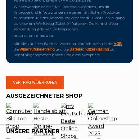
VERWENDUNG DEINER E-MAIL-ADRESSE
Wir verwenden deine E-Mail-Adresse außerdem, um dir
Angebote und Infos zu unseren eigenen, ähnlichen Produkten
zu schicken. Mit der Anmeldung erhältst du zusätzlich Zugang
zu unserem Werkzeug-Zubehör-Ratgeber. Du kannst dieser
Verwendung jederzeit widersprechen.
RECHTLICHER HINWEIS
Mit Klick auf den Button "Weiter" erkläre ich, dass ich die
,
AGB
die
und die
zur
Widerrufsbelehrung
Datenschutzerklärung
Kenntnis genommen haben und diese akzeptiere.
VERTRAG WIDERRUFEN
AUSGEZEICHNETER SHOP
UNSERE PARTNER