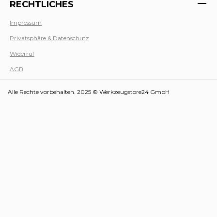
RECHTLICHES
Impressum
Privatsphäre & Datenschutz
Werk
Widerruf
AGB
Alle Rechte vorbehalten. 2025 © Werkzeugstore24 GmbH