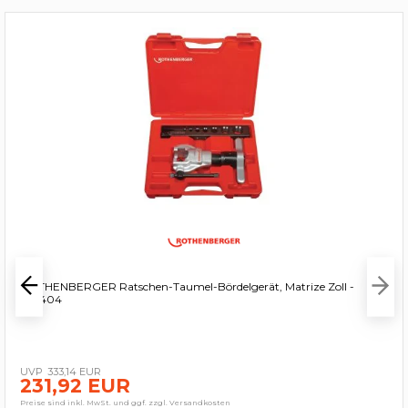
ROTHENBERGER Ratschen-Taumel-Bördelgerät, Matrize Zoll -
222404
333,14 EUR
231,92 EUR
Preise sind inkl. MwSt. und ggf. zzgl. Versandkosten