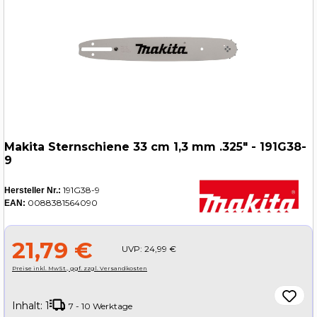
Makita Sternschiene 33 cm 1,3 mm .325" - 191G38-
9
191G38-9
Hersteller Nr.:
0088381564090
EAN:
21,79 €
UVP:
24,99 €
Preise inkl. MwSt., ggf. zzgl. Versandkosten
Inhalt:
1
7 - 10 Werktage