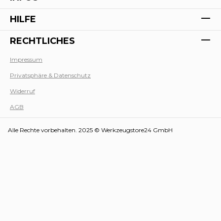
HILFE
RECHTLICHES
Impressum
Privatsphäre & Datenschutz
Werk
Widerruf
AGB
Alle Rechte vorbehalten. 2025 © Werkzeugstore24 GmbH