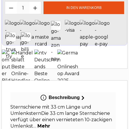
Produkt Anzahl: Gib den gewünschten W
IN DEN WARENKORB
Beschreibung
Sternschiene mit 33 cm Länge und
UmlenksternDie 33 cm lange Sternschiene
verfügt über einen vernieteten 10-zackigen
Umlenkst…
Mehr