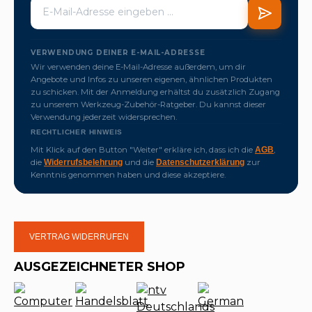
VERWENDUNG DEINER E-MAIL-ADRESSE
Wir verwenden deine E-Mail-Adresse außerdem, um dir
Angebote und Infos zu unseren eigenen, ähnlichen Produkten
zu schicken. Mit der Anmeldung erhältst du zusätzlich Zugang
zu unserem Werkzeug-Zubehör-Ratgeber. Du kannst dieser
Verwendung jederzeit widersprechen.
RECHTLICHER HINWEIS
Mit Klick auf den Button "Weiter" erkläre ich, dass ich die
,
AGB
die
und die
zur
Widerrufsbelehrung
Datenschutzerklärung
Kenntnis genommen haben und diese akzeptiere.
VERTRAG WIDERRUFEN
AUSGEZEICHNETER SHOP