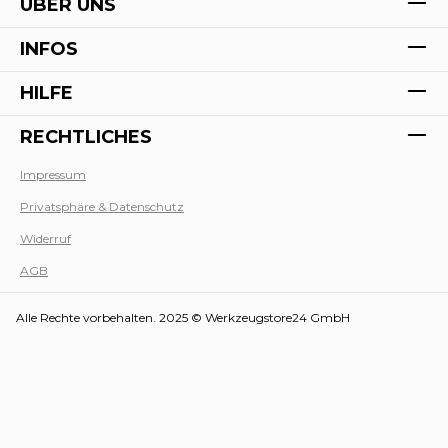
ÜBER UNS
INFOS
HILFE
RECHTLICHES
Impressum
Privatsphäre & Datenschutz
Werk
Widerruf
AGB
Alle Rechte vorbehalten. 2025 © Werkzeugstore24 GmbH