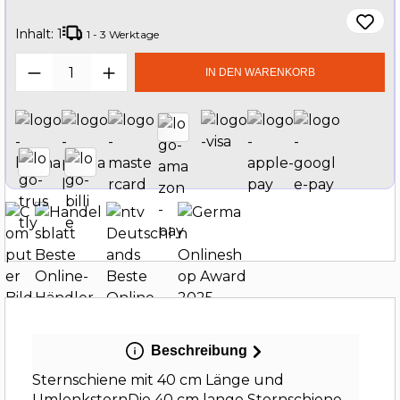
Inhalt:
1
1 - 3 Werktage
Produkt Anzahl: Gib den gewünschten W
IN DEN WARENKORB
Beschreibung
Sternschiene mit 40 cm Länge und
UmlenksternDie 40 cm lange Sternschiene