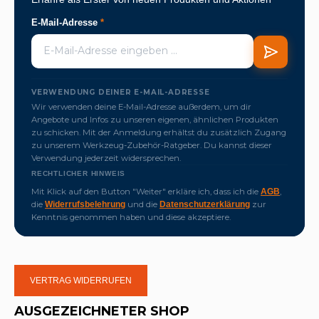
E-Mail-Adresse
*
VERWENDUNG DEINER E-MAIL-ADRESSE
Wir verwenden deine E-Mail-Adresse außerdem, um dir
Angebote und Infos zu unseren eigenen, ähnlichen Produkten
zu schicken. Mit der Anmeldung erhältst du zusätzlich Zugang
zu unserem Werkzeug-Zubehör-Ratgeber. Du kannst dieser
Verwendung jederzeit widersprechen.
RECHTLICHER HINWEIS
Mit Klick auf den Button "Weiter" erkläre ich, dass ich die
,
AGB
die
und die
zur
Widerrufsbelehrung
Datenschutzerklärung
Kenntnis genommen haben und diese akzeptiere.
VERTRAG WIDERRUFEN
AUSGEZEICHNETER SHOP