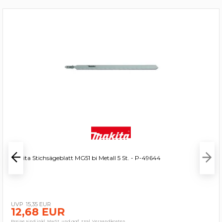
Makita Stichsägeblatt MG51 bi Metall 5 St. - P-49644
15,35 EUR
12,68 EUR
Preise sind inkl. MwSt. und ggf. zzgl. Versandkosten