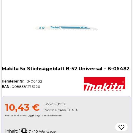
Makita 5x Stichsägeblatt B-52 Universal - B-06482
B-06482
Hersteller Nr.:
0088381276726
EAN:
UVP:
12,85 €
10,43 €
Normalpreis: 11,59 €
Preise inkl. MwSt., ggf. zzgl. Versandkosten
Inhalt:
1
7 - 10 Werktage