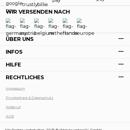
WIR VERSENDEN NACH
ÜBER UNS
INFOS
HILFE
RECHTLICHES
Impressum
Privatsphäre & Datenschutz
Werk
Widerruf
AGB
Alle Rechte vorbehalten. 2025 © Werkzeugstore24 GmbH