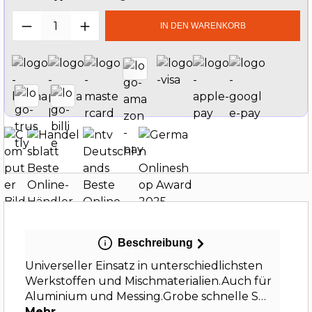
Produkt Anzahl: Gib den gewünschten W
IN DEN WARENKORB
Beschreibung
Universeller Einsatz in unterschiedlichsten
Werkstoffen und Mischmaterialien.Auch für
Aluminium und Messing.Grobe schnelle S…
Mehr