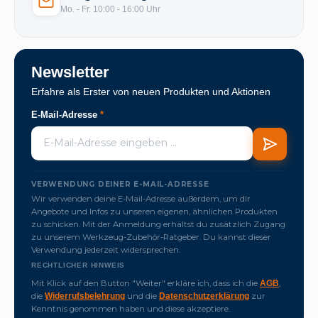
Mo. - Fr. 10:00 - 16:00 Uhr
Newsletter
Erfahre als Erster von neuen Produkten und Aktionen
E-Mail-Adresse
*
VERWENDUNG DEINER E-MAIL-ADRESSE
Wir verwenden deine E-Mail-Adresse außerdem, um dir
Angebote und Infos zu unseren eigenen, ähnlichen Produkten
zu schicken. Mit der Anmeldung erhältst du zusätzlich Zugang
zu unserem Werkzeug-Zubehör-Ratgeber. Du kannst dieser
Verwendung jederzeit widersprechen.
RECHTLICHER HINWEIS
Mit Klick auf den Button "Weiter" erkläre ich, dass ich die
,
AGB
die
und die
zur
Widerrufsbelehrung
Datenschutzerklärung
Kenntnis genommen haben und diese akzeptiere.