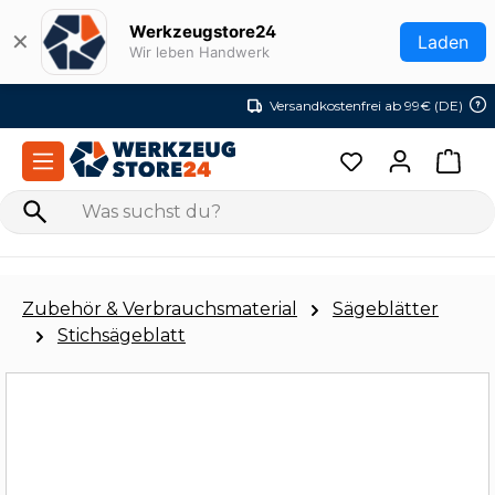
Zum Hauptinhalt springen
Werkzeugstore24
✕
Laden
Wir leben Handwerk
Versandkostenfrei ab 99€ (DE)
Zubehör & Verbrauchsmaterial
Sägeblätter
Stichsägeblatt