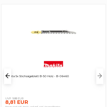
Makita 5x Stichsägeblatt B-50 Holz - B-06460
9,88 EUR
8,81 EUR
Preise sind inkl. MwSt. und ggf. zzgl. Versandkosten