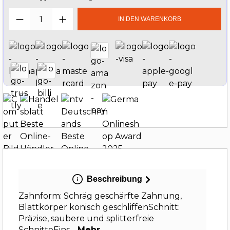
Produkt Anzahl: Gib den gewünschten W
IN DEN WARENKORB
Beschreibung
Zahnform: Schräg geschärfte Zahnung,
Blattkörper konisch geschliffenSchnitt:
Präzise, saubere und splitterfreie
SchnitteEins…
Mehr