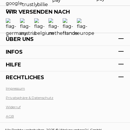
WIR VERSENDEN NACH
ÜBER UNS
INFOS
HILFE
RECHTLICHES
Impressum
Privatsphäre & Datenschutz
Werk
Widerruf
AGB
Alle Rechte vorbehalten. 2025 © Werkzeugstore24 GmbH