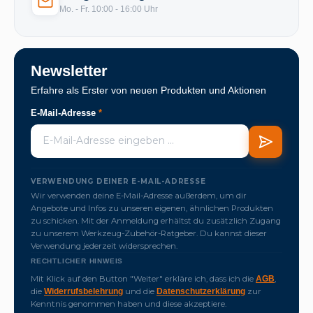
Mo. - Fr. 10:00 - 16:00 Uhr
Newsletter
Erfahre als Erster von neuen Produkten und Aktionen
E-Mail-Adresse
*
VERWENDUNG DEINER E-MAIL-ADRESSE
Wir verwenden deine E-Mail-Adresse außerdem, um dir
Angebote und Infos zu unseren eigenen, ähnlichen Produkten
zu schicken. Mit der Anmeldung erhältst du zusätzlich Zugang
zu unserem Werkzeug-Zubehör-Ratgeber. Du kannst dieser
Verwendung jederzeit widersprechen.
RECHTLICHER HINWEIS
Mit Klick auf den Button "Weiter" erkläre ich, dass ich die
,
AGB
die
und die
zur
Widerrufsbelehrung
Datenschutzerklärung
Kenntnis genommen haben und diese akzeptiere.