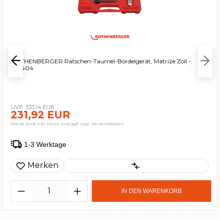
ROTHENBERGER Ratschen-Taumel-Bördelgerät, Matrize Zoll -
222404
333,14 EUR
231,92 EUR
Preise sind inkl. MwSt. und ggf. zzgl. Versandkosten
1-3 Werktage
Merken
IN DEN WARENKORB