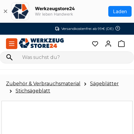
Zum Hauptinhalt springen
Werkzeugstore24
✕
Laden
Wir leben Handwerk
Versandkostenfrei ab 99€ (DE)
Zubehör & Verbrauchsmaterial
Sägeblätter
Stichsägeblatt