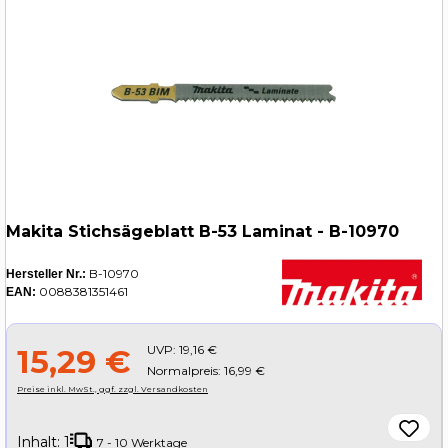
Makita Stichsägeblatt B-53 Laminat - B-10970
B-10970
Hersteller Nr.:
0088381351461
EAN:
UVP:
19,16 €
15,29 €
Normalpreis: 16,99 €
Preise inkl. MwSt., ggf. zzgl. Versandkosten
Inhalt:
1
7 - 10 Werktage