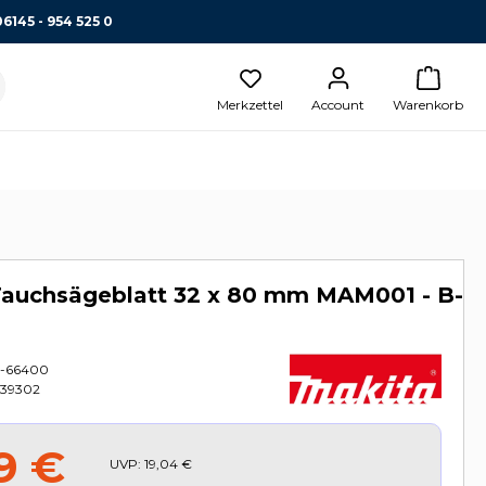
06145 - 954 525 0
Merkzettel
Account
Warenkorb
Tauchsägeblatt 32 x 80 mm MAM001 - B-
-66400
39302
9 €
UVP:
19,04 €