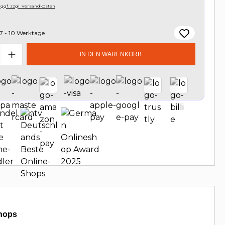
, ggf. zzgl. Versandkosten
7 - 10 Werktage
t Anzahl: Gib den gewünschten Wert e
IN DEN WARENKORB
hops