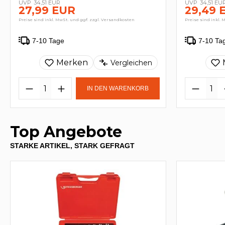
34,51 EUR
34,51 EU
27,99 EUR
29,49 
Preise sind inkl. MwSt. und ggf. zzgl. Versandkosten
Preise sind inkl. 
7-10 Tage
7-10 Ta
Merken
Vergleichen
IN DEN WARENKORB
Top Angebote
STARKE ARTIKEL, STARK GEFRAGT