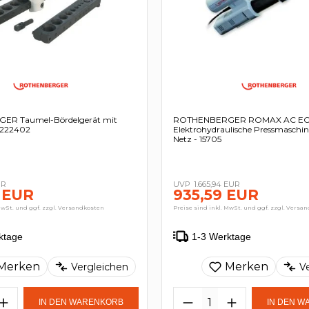
R Taumel-Bördelgerät mit
ROTHENBERGER ROMAX AC ECO
- 222402
Elektrohydraulische Pressmaschin
Netz - 15705
UR
1.665,94 EUR
 EUR
935,59 EUR
MwSt. und ggf. zzgl. Versandkosten
Preise sind inkl. MwSt. und ggf. zzgl. Versa
ktage
1-3 Werktage
Merken
Merken
Vergleichen
V
IN DEN WARENKORB
IN DEN 