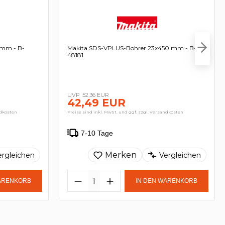
 mm - B-
Makita SDS-VPLUS-Bohrer 23x450 mm - B-
48181
52,36 EUR
42,49 EUR
ndkosten
Preise sind inkl. MwSt. und ggf. zzgl. Versandkosten
7-10 Tage
Merken
ergleichen
Vergleichen
WARENKORB
IN DEN WARENKORB