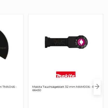
mm TMA046 -
Makita Tauchsägeblatt 32 mm MAM006 - B-
66450