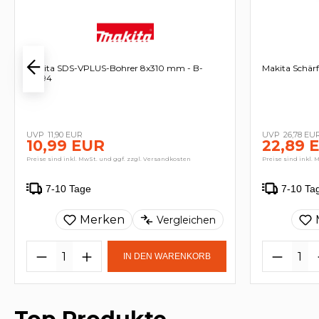
Makita SDS-VPLUS-Bohrer 8x310 mm - B-
Makita Schär
47494
11,90 EUR
26,78 EU
10,99 EUR
22,89 
Preise sind inkl. MwSt. und ggf. zzgl. Versandkosten
Preise sind inkl. 
7-10 Tage
7-10 Ta
Merken
Vergleichen
IN DEN WARENKORB