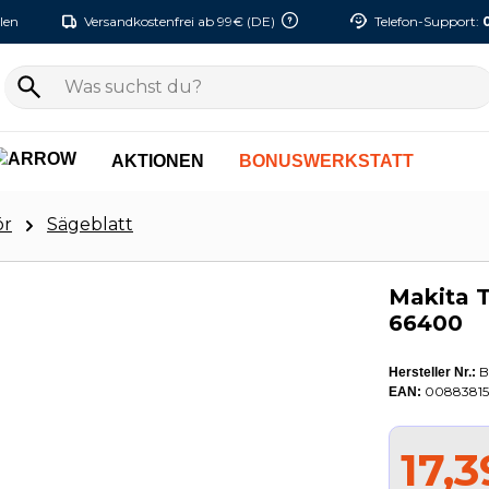
len
Versandkostenfrei ab 99€ (DE)
Telefon-Support:
AKTIONEN
BONUSWERKSTATT
ör
Sägeblatt
Makita 
66400
B
Hersteller Nr.:
00883815
EAN:
17,3