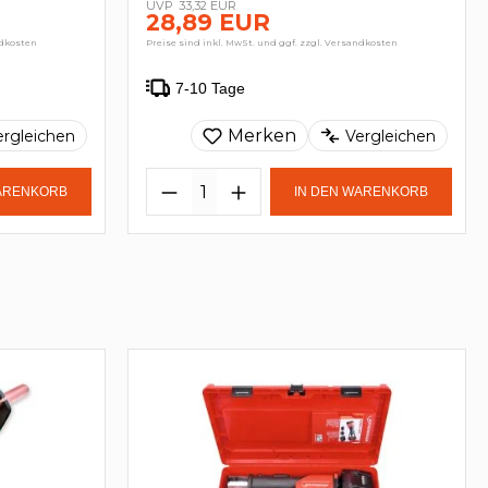
33,32 EUR
28,89 EUR
ndkosten
Preise sind inkl. MwSt. und ggf. zzgl. Versandkosten
7-10 Tage
Merken
ergleichen
Vergleichen
WARENKORB
IN DEN WARENKORB