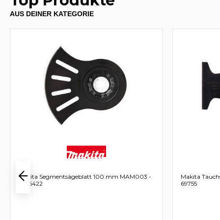
Top Produkte
AUS DEINER KATEGORIE
Makita Segmentsägeblatt 100 mm MAM003 -
Makita Tauch
B-66422
69755