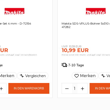
fe-Set 4 mm - D-72154
Makita SDS-VPLUS-Bohrer 5x310
47282
R
10,59 EUR
EUR
10,99 EUR
MwSt. und ggf. zzgl. Versandkosten
Preise sind inkl. MwSt. und ggf. zzgl. Versa
ge
7-10 Tage
Merken
Merken
Vergleichen
V
IN DEN WARENKORB
IN DEN 