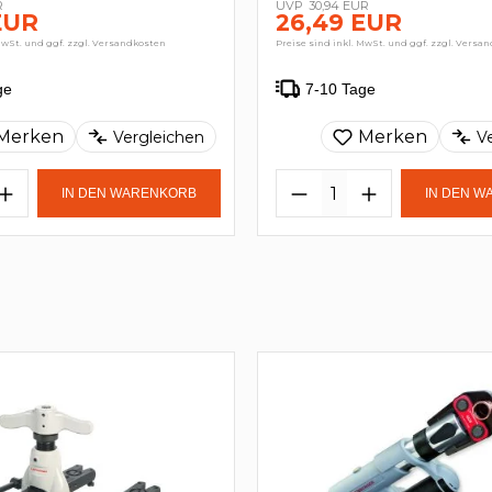
R
30,94 EUR
EUR
26,49 EUR
MwSt. und ggf. zzgl. Versandkosten
Preise sind inkl. MwSt. und ggf. zzgl. Versa
ge
7-10 Tage
Merken
Merken
Vergleichen
V
IN DEN WARENKORB
IN DEN 