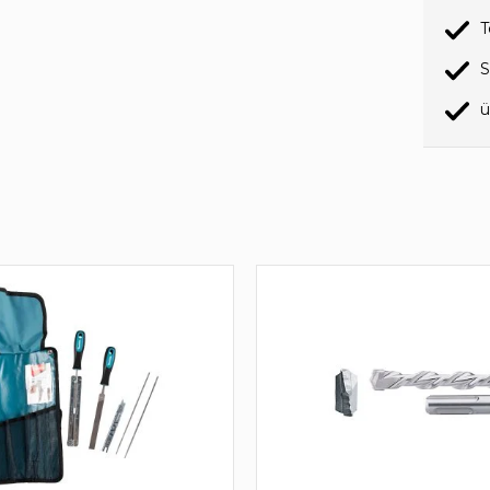
T
S
ü