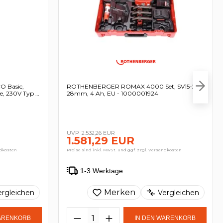
 Basic,
ROTHENBERGER ROMAX 4000 Set, SV15-22-
e, 230V Typ C
28mm, 4 Ah, EU - 1000001924
2.532,26 EUR
1.581,29 EUR
ndkosten
Preise sind inkl. MwSt. und ggf. zzgl. Versandkosten
1-3 Werktage
Merken
ergleichen
Vergleichen
WARENKORB
IN DEN WARENKORB