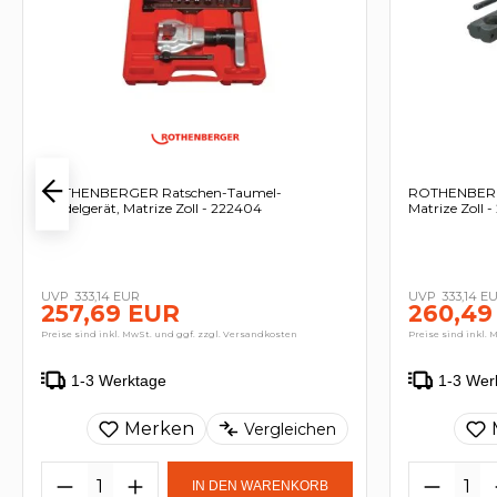
ROTHENBERGER Ratschen-Taumel-
ROTHENBERGE
Bördelgerät, Matrize Zoll - 222404
Matrize Zoll 
333,14 EUR
333,14 E
257,69 EUR
260,49
Preise sind inkl. MwSt. und ggf. zzgl. Versandkosten
Preise sind inkl. 
1-3 Werktage
1-3 Wer
Merken
Vergleichen
IN DEN WARENKORB