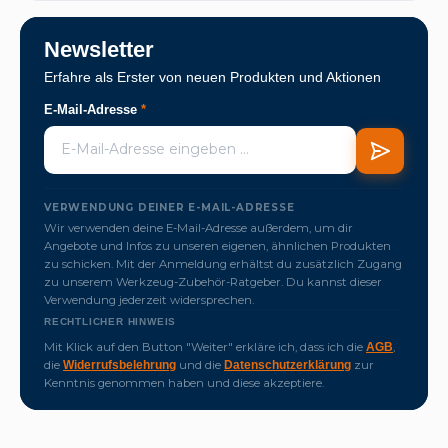
Newsletter
Erfahre als Erster von neuen Produkten und Aktionen
E-Mail-Adresse
*
VERWENDUNG DEINER E-MAIL-ADRESSE
Wir verwenden deine E-Mail-Adresse außerdem, um dir
Angebote und Infos zu unseren eigenen, ähnlichen Produkten
zu schicken. Mit der Anmeldung erhältst du zusätzlich Zugang
zu unserem Werkzeug-Zubehör-Ratgeber. Du kannst dieser
Verwendung jederzeit widersprechen.
RECHTLICHER HINWEIS
Mit Klick auf den Button "Weiter" erkläre ich, dass ich die
,
AGB
die
und die
zur
Widerrufsbelehrung
Datenschutzerklärung
Kenntnis genommen haben und diese akzeptiere.