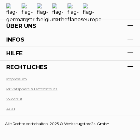
ÜBER UNS
INFOS
HILFE
RECHTLICHES
Impressum
Privatsphäre & Datenschutz
Werk
Widerruf
AGB
Alle Rechte vorbehalten. 2025 © Werkzeugstore24 GmbH