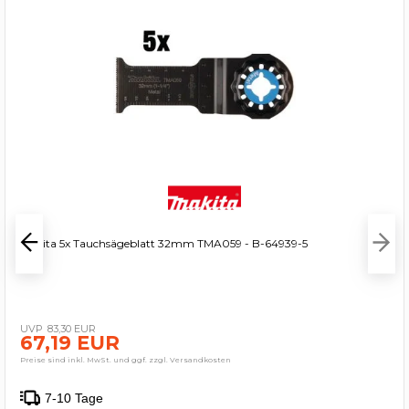
Makita 5x Tauchsägeblatt 32mm TMA059 - B-64939-5
83,30 EUR
67,19 EUR
Preise sind inkl. MwSt. und ggf. zzgl. Versandkosten
7-10 Tage