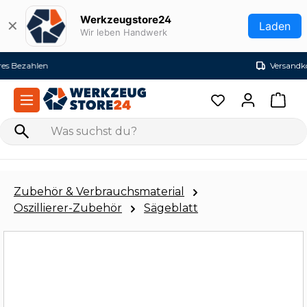
Zum Hauptinhalt springen
Werkzeugstore24
✕
Laden
Wir leben Handwerk
Versandkostenfrei ab 99€ (DE)
Zubehör & Verbrauchsmaterial
Oszillierer-Zubehör
Sägeblatt