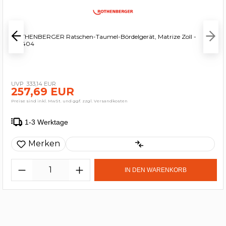
ROTHENBERGER Ratschen-Taumel-Bördelgerät, Matrize Zoll -
222404
333,14 EUR
257,69 EUR
Preise sind inkl. MwSt. und ggf. zzgl. Versandkosten
1-3 Werktage
Merken
IN DEN WARENKORB