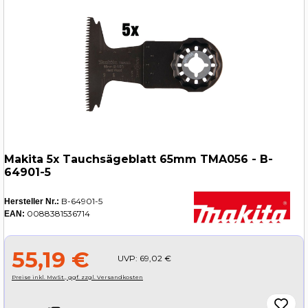
Makita 5x Tauchsägeblatt 65mm TMA056 - B-
64901-5
B-64901-5
Hersteller Nr.:
0088381536714
EAN:
55,19 €
UVP:
69,02 €
Preise inkl. MwSt., ggf. zzgl. Versandkosten