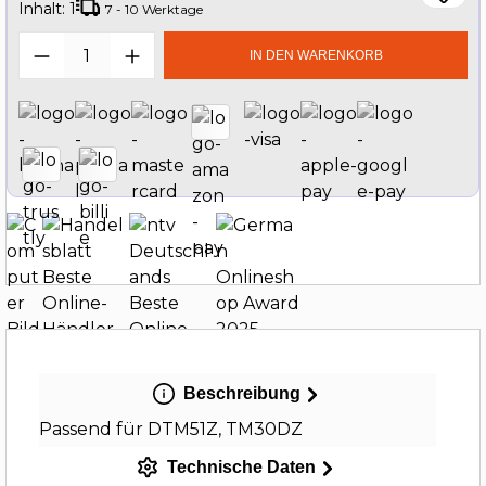
Inhalt:
1
7 - 10 Werktage
Produkt Anzahl: Gib den gewünschten W
IN DEN WARENKORB
Beschreibung
Passend für DTM51Z, TM30DZ
Technische Daten