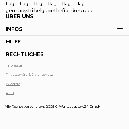
ÜBER UNS
INFOS
HILFE
RECHTLICHES
Impressum
Privatsphäre & Datenschutz
Werk
Widerruf
AGB
Alle Rechte vorbehalten. 2025 © Werkzeugstore24 GmbH