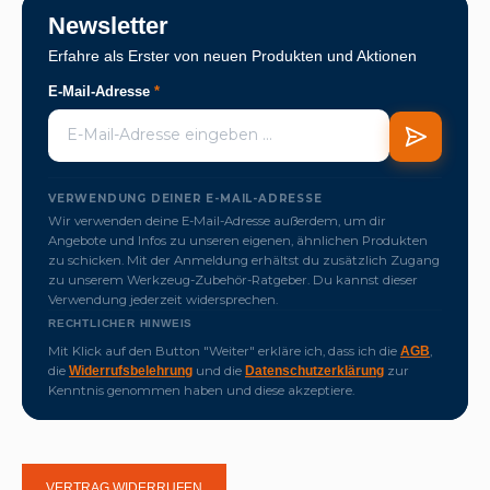
Newsletter
Erfahre als Erster von neuen Produkten und Aktionen
E-Mail-Adresse
*
VERWENDUNG DEINER E-MAIL-ADRESSE
Wir verwenden deine E-Mail-Adresse außerdem, um dir
Angebote und Infos zu unseren eigenen, ähnlichen Produkten
zu schicken. Mit der Anmeldung erhältst du zusätzlich Zugang
zu unserem Werkzeug-Zubehör-Ratgeber. Du kannst dieser
Verwendung jederzeit widersprechen.
RECHTLICHER HINWEIS
Mit Klick auf den Button "Weiter" erkläre ich, dass ich die
,
AGB
die
und die
zur
Widerrufsbelehrung
Datenschutzerklärung
Kenntnis genommen haben und diese akzeptiere.
VERTRAG WIDERRUFEN