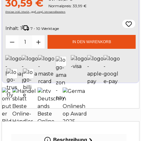
30,59 €
Normalpreis: 33,99 €
Preise inkl. MwSt., ggf. zzgl. Versandkosten
Inhalt:
1
7 - 10 Werktage
Produkt Anzahl: Gib den gewünschten W
IN DEN WARENKORB
Beschreibung