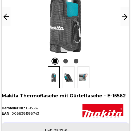
Makita Thermoflasche mit Gürteltasche - E-15562
E-15562
Hersteller Nr.:
0088381598743
EAN:
UVP:
39,27 €