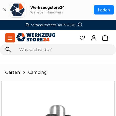
Zum Hauptinhalt springen
Werkzeugstore24
✕
Laden
Wir leben Handwerk
Versandkostenfrei ab 99€ (DE)
Garten
Camping