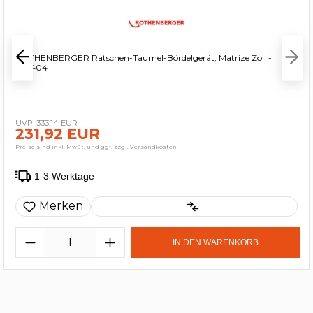
ROTHENBERGER Ratschen-Taumel-Bördelgerät, Matrize Zoll -
222404
333,14 EUR
231,92 EUR
Preise sind inkl. MwSt. und ggf. zzgl. Versandkosten
1-3 Werktage
Merken
IN DEN WARENKORB