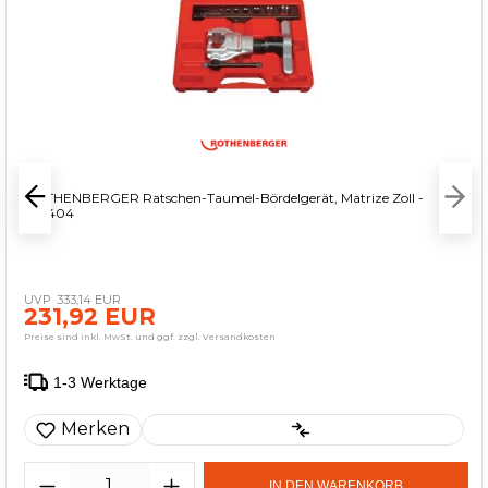
ROTHENBERGER Ratschen-Taumel-Bördelgerät, Matrize Zoll -
222404
333,14 EUR
231,92 EUR
Preise sind inkl. MwSt. und ggf. zzgl. Versandkosten
1-3 Werktage
Merken
IN DEN WARENKORB