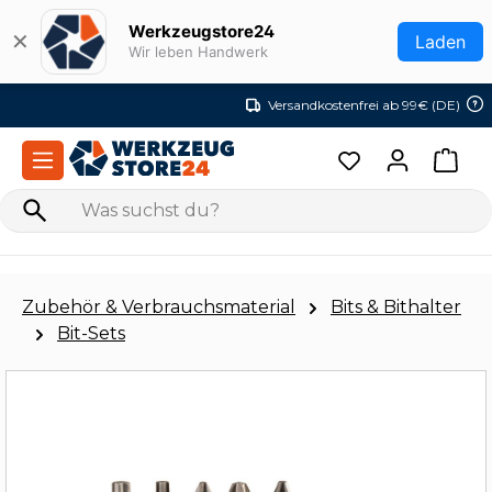
Zum Hauptinhalt springen
Werkzeugstore24
✕
Laden
Wir leben Handwerk
Versandkostenfrei ab 99€ (DE)
Zubehör & Verbrauchsmaterial
Bits & Bithalter
Bit-Sets