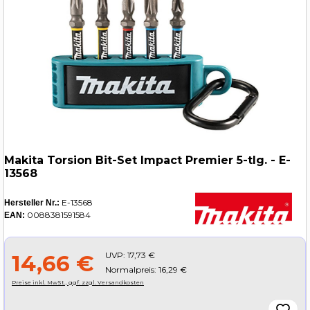
Makita Torsion Bit-Set Impact Premier 5-tlg. - E-
13568
E-13568
Hersteller Nr.:
0088381591584
EAN:
UVP:
17,73 €
14,66 €
Normalpreis: 16,29 €
Preise inkl. MwSt., ggf. zzgl. Versandkosten