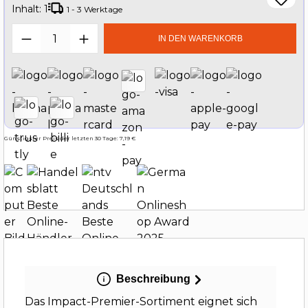
Inhalt:
1
1 - 3 Werktage
Produkt Anzahl: Gib den gewünschten W
IN DEN WARENKORB
Günstigster Preis der letzten 30 Tage: 7,19 €
Beschreibung
Das Impact-Premier-Sortiment eignet sich