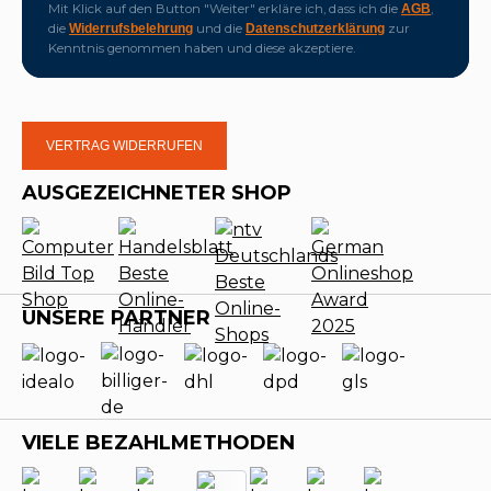
Mit Klick auf den Button "Weiter" erkläre ich, dass ich die
,
AGB
die
und die
zur
Widerrufsbelehrung
Datenschutzerklärung
Kenntnis genommen haben und diese akzeptiere.
VERTRAG WIDERRUFEN
AUSGEZEICHNETER SHOP
UNSERE PARTNER
VIELE BEZAHLMETHODEN