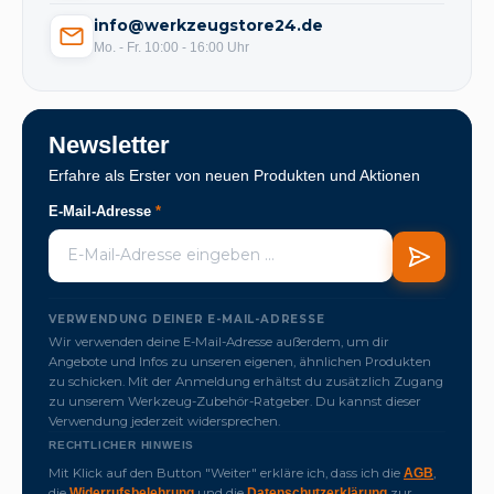
info@werkzeugstore24.de
Mo. - Fr. 10:00 - 16:00 Uhr
Newsletter
Erfahre als Erster von neuen Produkten und Aktionen
E-Mail-Adresse
*
VERWENDUNG DEINER E-MAIL-ADRESSE
Wir verwenden deine E-Mail-Adresse außerdem, um dir
Angebote und Infos zu unseren eigenen, ähnlichen Produkten
zu schicken. Mit der Anmeldung erhältst du zusätzlich Zugang
zu unserem Werkzeug-Zubehör-Ratgeber. Du kannst dieser
Verwendung jederzeit widersprechen.
RECHTLICHER HINWEIS
Mit Klick auf den Button "Weiter" erkläre ich, dass ich die
,
AGB
die
und die
zur
Widerrufsbelehrung
Datenschutzerklärung