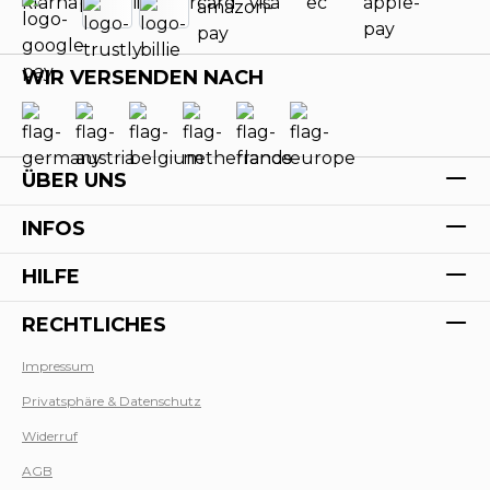
WIR VERSENDEN NACH
ÜBER UNS
INFOS
HILFE
RECHTLICHES
Impressum
Privatsphäre & Datenschutz
Werk
Widerruf
AGB