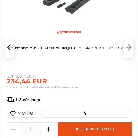
ROTHENBERGER Taumel-Bördelgerät mit Matrize Zoll - 222402
333,14 EUR
234,44 EUR
Preise sind inkl. MwSt. und ggf. zzgl. Versandkosten
1-3 Werktage
Merken
IN DEN WARENKORB