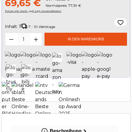
69,65 €
Normalpreis: 77,39 €
Preise inkl. MwSt., ggf. zzgl. Versandkosten
Inhalt:
1
7 - 10 Werktage
Produkt Anzahl: Gib den gewünschten W
IN DEN WARENKORB
Beschreibung