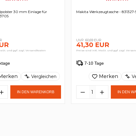
lpolster 30 mm Einlage für
Makita Werkzeugtasche - 831327-
83705
UR
60,69 EUR
EUR
41,30 EUR
MwSt. und ggf. zzgl. Versandkosten
Preise sind inkl. MwSt. und ggf. zzgl. Versa
ktage
7-10 Tage
Merken
Merken
Vergleichen
V
IN DEN WARENKORB
IN DEN 