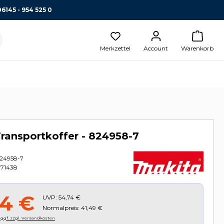
06145 - 954 525 0
Merkzettel
Account
Warenkorb
ransportkoffer - 824958-7
24958-7
71438
34 €
UVP:
54,74 €
Normalpreis: 41,49 €
, ggf. zzgl. Versandkosten