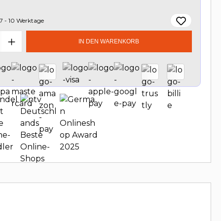
7 - 10 Werktage
t Anzahl: Gib den gewünschten Wert e
IN DEN WARENKORB