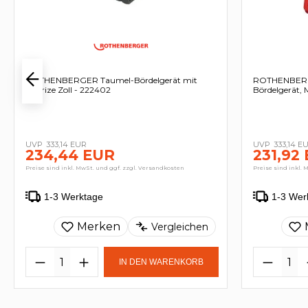
ROTHENBERGER Taumel-Bördelgerät mit
ROTHENBERG
Matrize Zoll - 222402
Bördelgerät, 
333,14 EUR
333,14 E
234,44 EUR
231,92
Preise sind inkl. MwSt. und ggf. zzgl. Versandkosten
Preise sind inkl. 
1-3 Werktage
1-3 Wer
Merken
Vergleichen
IN DEN WARENKORB