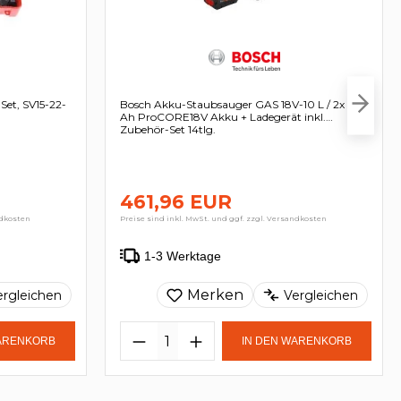
t, SV15-22-
Bosch Akku-Staubsauger GAS 18V-10 L / 2x 5,5
Ah ProCORE18V Akku + Ladegerät inkl.
Zubehör-Set 14tlg.
461,96 EUR
ndkosten
Preise sind inkl. MwSt. und ggf. zzgl. Versandkosten
1-3 Werktage
Merken
ergleichen
Vergleichen
WARENKORB
IN DEN WARENKORB