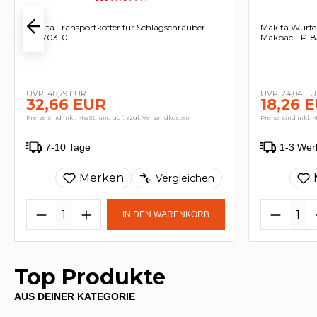
Makita Transportkoffer für Schlagschrauber -
Makita Würfe
824703-0
Makpac - P-
48,79 EUR
24,04 E
32,66 EUR
18,26 
Preise sind inkl. MwSt. und ggf. zzgl. Versandkosten
Preise sind inkl. 
7-10 Tage
1-3 Wer
Merken
Vergleichen
IN DEN WARENKORB
Top Produkte
AUS DEINER KATEGORIE