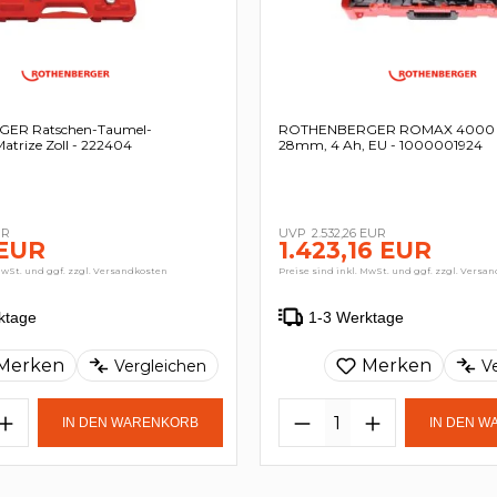
ER Ratschen-Taumel-
ROTHENBERGER ROMAX 4000 Se
Matrize Zoll - 222404
28mm, 4 Ah, EU - 1000001924
UR
2.532,26 EUR
 EUR
1.423,16 EUR
MwSt. und ggf. zzgl. Versandkosten
Preise sind inkl. MwSt. und ggf. zzgl. Versa
ktage
1-3 Werktage
Merken
Merken
Vergleichen
V
IN DEN WARENKORB
IN DEN 