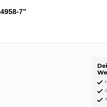
24958-7"
Dei
We
H
G
T