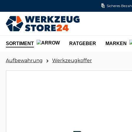
Sicheres Bezah
m Hauptinhalt springen
Zur Suche springen
Zur Hauptnavigation springen
SORTIMENT
RATGEBER
MARKEN
Aufbewahrung
Werkzeugkoffer