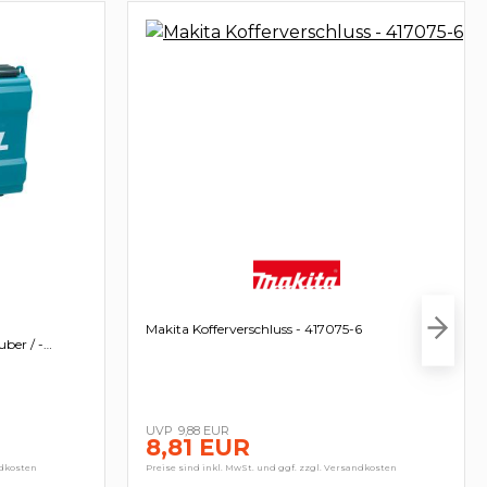
Makita Kofferverschluss - 417075-6
ber / -
9,88 EUR
8,81 EUR
ndkosten
Preise sind inkl. MwSt. und ggf. zzgl. Versandkosten