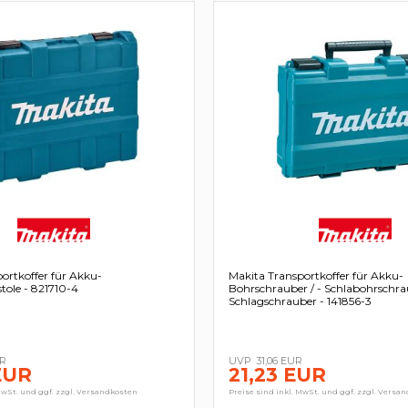
ortkoffer für Akku-
Makita Transportkoffer für Akku-
tole - 821710-4
Bohrschrauber / - Schlabohrschrau
Schlagschrauber - 141856-3
UR
31,06 EUR
EUR
21,23 EUR
MwSt. und ggf. zzgl. Versandkosten
Preise sind inkl. MwSt. und ggf. zzgl. Versa