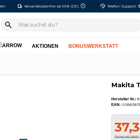
len
Versandkostenfrei ab 99€ (DE)
Telefon-Support:
AKTIONEN
BONUSWERKSTATT
Makita T
8
Hersteller Nr.:
00883813
EAN:
37,
Preise inkl. MwSt.