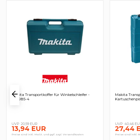
Makita Transportkoffer für Winkelschleifer -
Makita Transp
824985-4
Kartuschenpis
20,59 EUR
40,46 E
13,94 EUR
27,44 
Preise sind inkl. MwSt. und ggf. zzgl. Versandkosten
Preise sind inkl. 