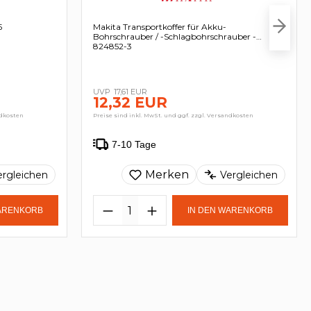
5
Makita Transportkoffer für Akku-
Bohrschrauber / -Schlagbohrschrauber -
824852-3
17,61 EUR
12,32 EUR
ndkosten
Preise sind inkl. MwSt. und ggf. zzgl. Versandkosten
7-10 Tage
Merken
ergleichen
Vergleichen
WARENKORB
IN DEN WARENKORB