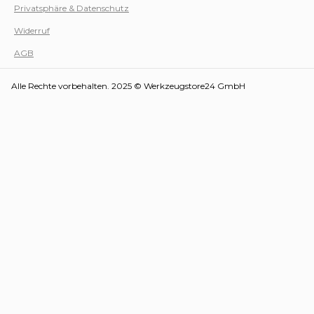
Privatsphäre & Datenschutz
Werk
Widerruf
AGB
Alle Rechte vorbehalten. 2025 © Werkzeugstore24 GmbH