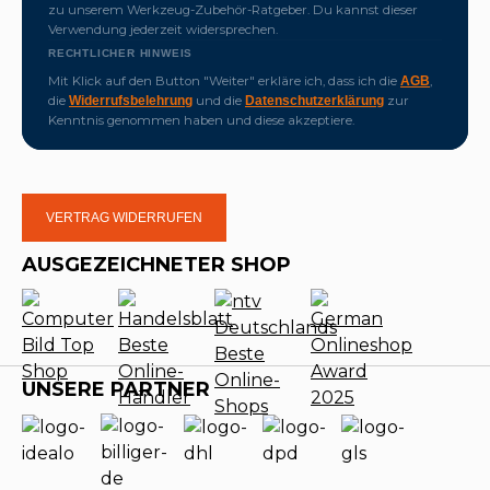
zu unserem Werkzeug-Zubehör-Ratgeber. Du kannst dieser
Verwendung jederzeit widersprechen.
RECHTLICHER HINWEIS
Mit Klick auf den Button "Weiter" erkläre ich, dass ich die
,
AGB
die
und die
zur
Widerrufsbelehrung
Datenschutzerklärung
Kenntnis genommen haben und diese akzeptiere.
VERTRAG WIDERRUFEN
AUSGEZEICHNETER SHOP
UNSERE PARTNER