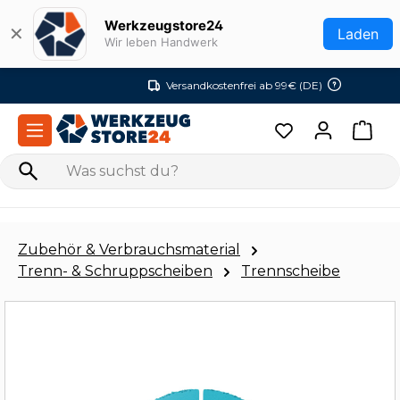
Zum Hauptinhalt springen
Werkzeugstore24
✕
Laden
Wir leben Handwerk
Versandkostenfrei ab 99€ (DE)
Zubehör & Verbrauchsmaterial
Trenn- & Schruppscheiben
Trennscheibe