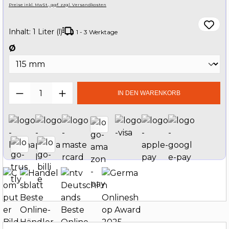
Preise inkl. MwSt., ggf. zzgl. Versandkosten
Inhalt:
1 Liter (l)
1 - 3 Werktage
auswählen
Ø
Produkt Anzahl: Gib den gewünschten W
IN DEN WARENKORB