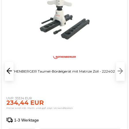
ROTHENBERGER Taumel-Bördelgerät mit Matrize Zoll - 222402
333,14 EUR
234,44 EUR
Preise sind inkl. MwSt. und ggf. zzgl. Versandkosten
1-3 Werktage