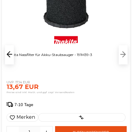
Makita Nassfilter für Akku-Staubsauger - 191M39-3
17,14 EUR
13,67 EUR
Preise sind inkl. MwSt. und ggf. zzgl. Versandkosten
7-10 Tage
Merken