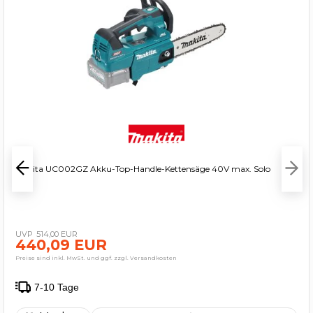
Makita UC002GZ Akku-Top-Handle-Kettensäge 40V max. Solo
514,00 EUR
440,09 EUR
Preise sind inkl. MwSt. und ggf. zzgl. Versandkosten
7-10 Tage