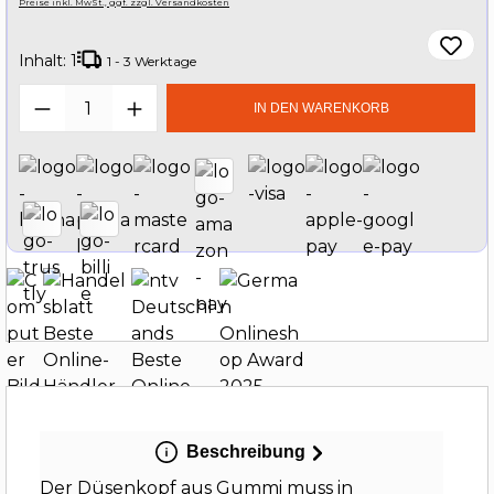
Preise inkl. MwSt., ggf. zzgl. Versandkosten
Inhalt:
1
1 - 3 Werktage
Produkt Anzahl: Gib den gewünschten W
IN DEN WARENKORB
Beschreibung
Der Düsenkopf aus Gummi muss in