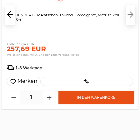
ROTHENBERGER Ratschen-Taumel-Bördelgerät, Matrize Zoll -
222404
333,14 EUR
257,69 EUR
Preise sind inkl. MwSt. und ggf. zzgl. Versandkosten
1-3 Werktage
Merken
IN DEN WARENKORB