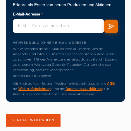
Erfahre als Erster von neuen Produkten und Aktionen
E-Mail-Adresse
*
VERWENDUNG DEINER E-MAIL-ADRESSE
Wir verwenden deine E-Mail-Adresse außerdem, um dir
Angebote und Infos zu unseren eigenen, ähnlichen Produkten
zu schicken. Mit der Anmeldung erhältst du zusätzlich Zugang
zu unserem Werkzeug-Zubehör-Ratgeber. Du kannst dieser
Verwendung jederzeit widersprechen.
RECHTLICHER HINWEIS
Mit Klick auf den Button "Weiter" erkläre ich, dass ich die
,
AGB
die
und die
zur
Widerrufsbelehrung
Datenschutzerklärung
Kenntnis genommen haben und diese akzeptiere.
VERTRAG WIDERRUFEN