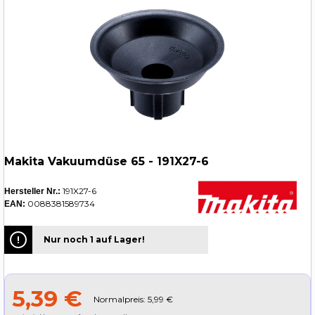
Makita Vakuumdüse 65 - 191X27-6
191X27-6
Hersteller Nr.:
0088381589734
EAN:
Nur noch 1 auf Lager!
5,39 €
Normalpreis: 5,99 €