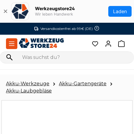
Zum Hauptinhalt springen
Werkzeugstore24
✕
Laden
Wir leben Handwerk
Versandkostenfrei ab 99€ (DE)
Akku-Werkzeuge
Akku-Gartengeräte
Akku-Laubgebläse