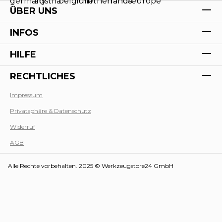
ÜBER UNS
INFOS
HILFE
RECHTLICHES
Impressum
Privatsphäre & Datenschutz
Werk
Widerruf
AGB
Alle Rechte vorbehalten. 2025 © Werkzeugstore24 GmbH