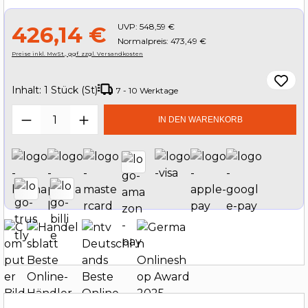
UVP:
548,59 €
426,14 €
Normalpreis: 473,49 €
Preise inkl. MwSt., ggf. zzgl. Versandkosten
Inhalt:
1 Stück (St)
7 - 10 Werktage
Produkt Anzahl: Gib den gewünschten W
IN DEN WARENKORB