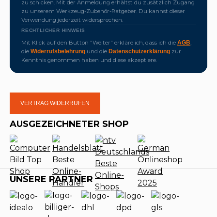
zu schicken. Mit der Anmeldung erhältst du zusätzlich Zugang
zu unserem Werkzeug-Zubehör-Ratgeber. Du kannst dieser
Verwendung jederzeit widersprechen.
RECHTLICHER HINWEIS
Mit Klick auf den Button "Weiter" erkläre ich, dass ich die
,
AGB
die
und die
zur
Widerrufsbelehrung
Datenschutzerklärung
Kenntnis genommen haben und diese akzeptiere.
VERTRAG WIDERRUFEN
AUSGEZEICHNETER SHOP
UNSERE PARTNER