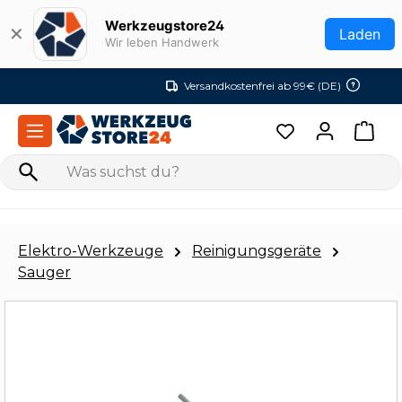
Zum Hauptinhalt springen
Werkzeugstore24
✕
Laden
Wir leben Handwerk
Versandkostenfrei ab 99€ (DE)
Elektro-Werkzeuge
Reinigungsgeräte
Sauger