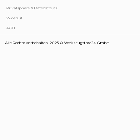
Privatsphäre & Datenschutz
Werk
Widerruf
AGB
Alle Rechte vorbehalten. 2025 © Werkzeugstore24 GmbH