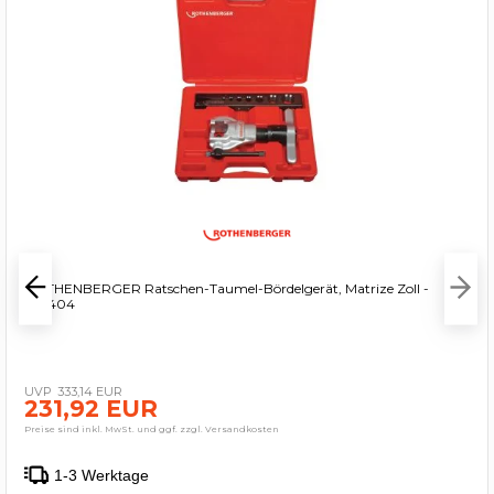
ROTHENBERGER Ratschen-Taumel-Bördelgerät, Matrize Zoll -
222404
333,14 EUR
231,92 EUR
Preise sind inkl. MwSt. und ggf. zzgl. Versandkosten
1-3 Werktage