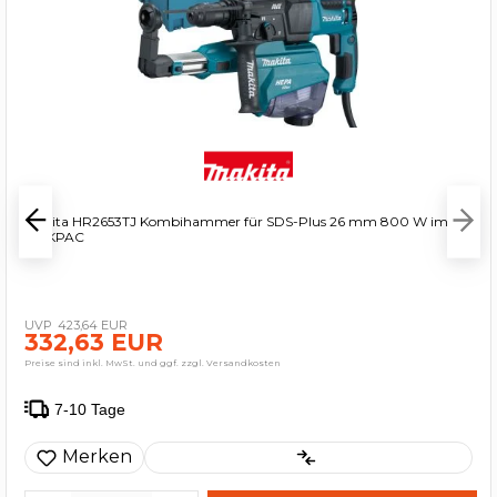
Makita HR2653TJ Kombihammer für SDS-Plus 26 mm 800 W im
MAKPAC
423,64 EUR
332,63 EUR
Preise sind inkl. MwSt. und ggf. zzgl. Versandkosten
7-10 Tage
Merken