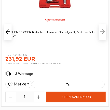
ROTHENBERGER Ratschen-Taumel-Bördelgerät, Matrize Zoll -
222404
333,14 EUR
231,92 EUR
Preise sind inkl. MwSt. und ggf. zzgl. Versandkosten
1-3 Werktage
Merken
IN DEN WARENKORB