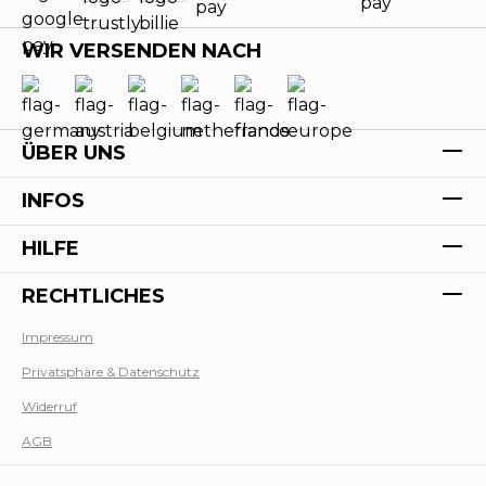
WIR VERSENDEN NACH
ÜBER UNS
INFOS
HILFE
RECHTLICHES
Impressum
Werk
Privatsphäre & Datenschutz
Widerruf
AGB