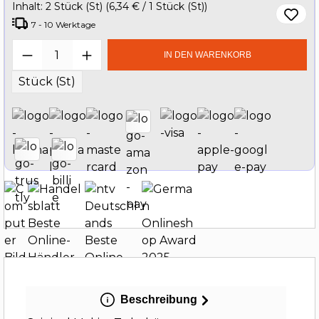
Inhalt:
2 Stück (St)
(6,34 € / 1 Stück (St))
7 - 10 Werktage
Produkt Anzahl: Gib den gewünschten W
IN DEN WARENKORB
Stück (St)
Beschreibung