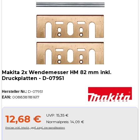
Makita 2x Wendemesser HM 82 mm inkl.
Druckplatten - D-07951
D-07951
Hersteller Nr.:
0088381181617
EAN:
UVP:
15,35 €
12,68 €
Normalpreis: 14,09 €
Preise inkl. MwSt., ggf. zzgl. Versandkosten