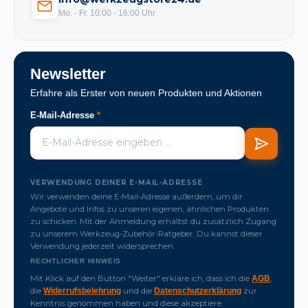
Mo. - Fr. 10:00 - 16:00 Uhr
Newsletter
Erfahre als Erster von neuen Produkten und Aktionen
E-Mail-Adresse
*
VERWENDUNG DEINER E-MAIL-ADRESSE
Wir verwenden deine E-Mail-Adresse außerdem, um dir
Angebote und Infos zu unseren eigenen, ähnlichen Produkten
zu schicken. Mit der Anmeldung erhältst du zusätzlich Zugang
zu unserem Werkzeug-Zubehör-Ratgeber. Du kannst dieser
Verwendung jederzeit widersprechen.
RECHTLICHER HINWEIS
Mit Klick auf den Button "Weiter" erkläre ich, dass ich die
,
AGB
die
und die
zur
Widerrufsbelehrung
Datenschutzerklärung
Kenntnis genommen haben und diese akzeptiere.