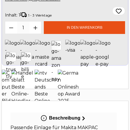
Inhalt:
1
1 - 3 Werktage
Produkt Anzahl: Gib den gewünschten W
IN DEN WARENKORB
Beschreibung
Passende Einlage für Makita MAKPAC