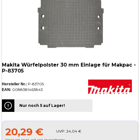
Makita Würfelpolster 30 mm Einlage für Makpac -
P-83705
P-83705
Hersteller Nr.:
0088381463843
EAN:
Nur noch 5 auf Lager!
20,29 €
UVP:
24,04 €
Preise inkl. MwSt., ggf. zzgl. Versandkosten