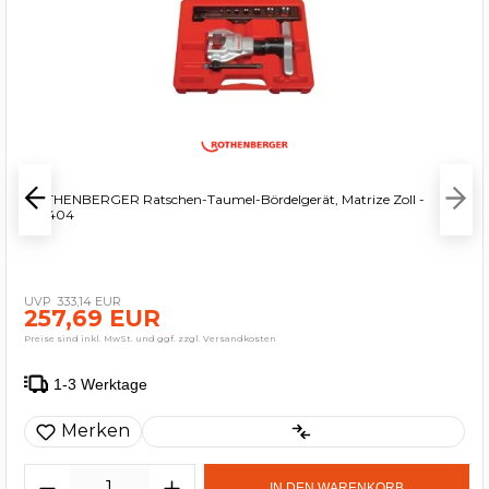
ROTHENBERGER Ratschen-Taumel-Bördelgerät, Matrize Zoll -
222404
333,14 EUR
257,69 EUR
Preise sind inkl. MwSt. und ggf. zzgl. Versandkosten
1-3 Werktage
Merken
IN DEN WARENKORB