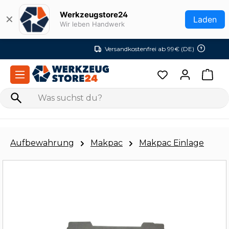
Zum Hauptinhalt springen
Werkzeugstore24
✕
Laden
Wir leben Handwerk
Versandkostenfrei ab 99€ (DE)
Aufbewahrung
Makpac
Makpac Einlage