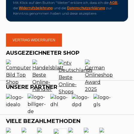
Mit Klick auf den Button "Weiter" erkläre ich, dass ich die
,
AGB
die
und die
zur
Widerrufsbelehrung
Datenschutzerklärung
Kenntnis genommen haben und diese akzeptiere.
VERTRAG WIDERRUFEN
AUSGEZEICHNETER SHOP
UNSERE PARTNER
VIELE BEZAHLMETHODEN