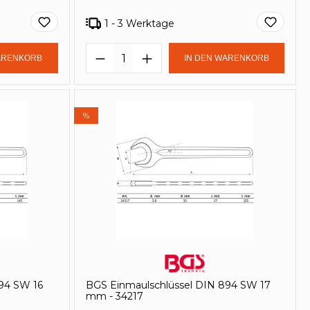
1 - 3 Werktage
lächen um die Anzahl zu erhöhen oder
in oder benutze die Schaltflächen um 
Gib den gewünschten Wert ein oder be
Produkt Anzahl: Gib den ge
ARENKORB
IN DEN WARENKORB
%
94 SW 16
BGS Einmaulschlüssel DIN 894 SW 17
mm - 34217