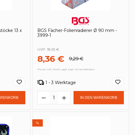
töcke 13 x
BGS Fächer-Folienradierer Ø 90 mm -
3999-1
UVP:
18,55 €
8,36 €
9,29 €
Preise inkl. MwSt., ggf. zzgl. Versandkosten
1 - 3 Werktage
in oder benutze die Schaltflächen um 
Gib den gewünschten Wert ein oder be
Produkt Anzahl: Gib den ge
lächen um die Anzahl zu erhöhen oder
ARENKORB
IN DEN WARENKORB
%