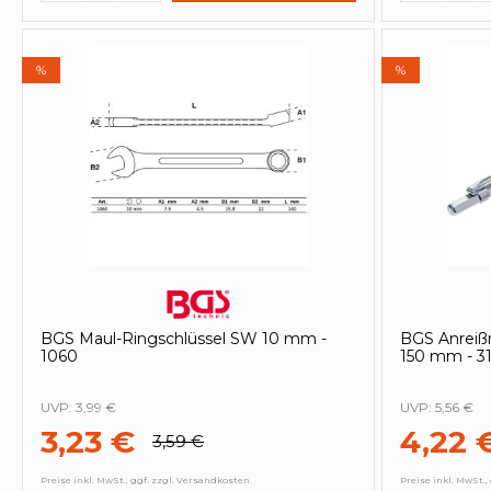
%
%
BGS Maul-Ringschlüssel SW 10 mm -
BGS Anreißn
1060
150 mm - 31
UVP:
3,99 €
UVP:
5,56 €
3,23 €
4,22 
3,59 €
Preise inkl. MwSt., ggf. zzgl. Versandkosten
Preise inkl. MwSt.,