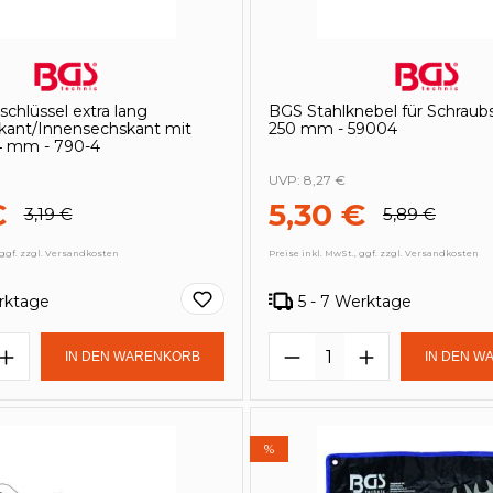
chlüssel extra lang
BGS Stahlknebel für Schraubs
kant/Innensechskant mit
250 mm - 59004
4 mm - 790-4
UVP:
8,27 €
€
5,30 €
3,19 €
5,89 €
 ggf. zzgl. Versandkosten
Preise inkl. MwSt., ggf. zzgl. Versandkosten
erktage
5 - 7 Werktage
t Anzahl: Gib den gewünschten Wert e
Produkt Anzahl: 
en Wert ein oder benutze die Schaltf
IN DEN WARENKORB
IN DEN W
%