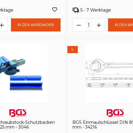
erktage
5 - 7 Werktage
en Wert ein oder benutze die Schaltf
t Anzahl: Gib den gewünschten Wert e
Produkt Anzahl: 
IN DEN WARENKORB
IN DEN W
%
Schraubstock-Schutzbacken
BGS Einmaulschlüssel DIN 8
125 mm - 3046
mm - 34216