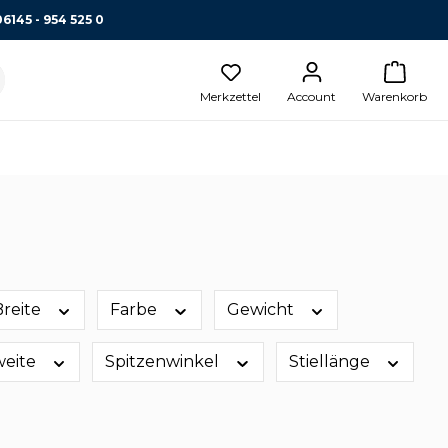
06145 - 954 525 0
Merkzettel
Account
Warenkorb
Breite
Farbe
Gewicht
weite
Spitzenwinkel
Stiellänge