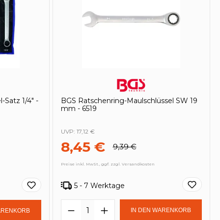
-Satz 1/4" -
BGS Ratschenring-Maulschlüssel SW 19
mm - 6519
UVP:
17,12 €
8,45 €
9,39 €
Preise inkl. MwSt., ggf. zzgl. Versandkosten
5 - 7 Werktage
lächen um die Anzahl zu erhöhen oder
in oder benutze die Schaltflächen um 
Produkt Anzahl: Gib den ge
Gib den gewünschten Wert ein oder be
IN DEN WARENKORB
ARENKORB