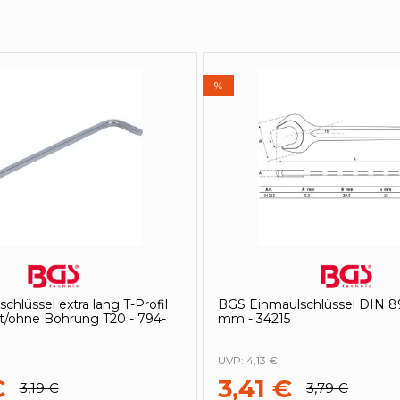
%
hlüssel extra lang T-Profil
BGS Einmaulschlüssel DIN 8
mit/ohne Bohrung T20 - 794-
mm - 34215
UVP:
4,13 €
€
3,41 €
3,19 €
3,79 €