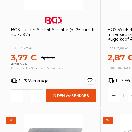
BGS Fächer-Schleif-Scheibe Ø 125 mm K
BGS Winkels
40 - 3974
Innensechs
Kugelkopf 
UVP:
4,70 €
UVP:
2,99 €
3,77 €
2,87 
4,19 €
vorher 4,19 €
Preise inkl. MwSt.,
Preise inkl. MwSt., ggf. zzgl. Versandkosten
1 - 3 W
1 - 3 Werktage
Produk
Produkt Anzahl: Gib den gewünscht
IN DEN WARENKORB
%
%