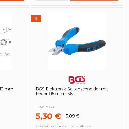
%
 13 mm -
BGS Elektronik-Seitenschneider mit
Feder 115 mm - 381
UVP:
7,98 €
5,30 €
5,89 €
Preise inkl. MwSt., ggf. zzgl. Versandkosten