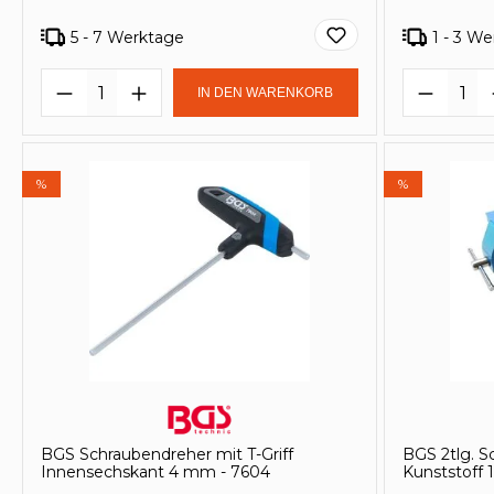
5 - 7 Werktage
1 - 3 W
Produkt Anzahl: Gib den gewünscht
Produk
IN DEN WARENKORB
%
%
BGS Schraubendreher mit T-Griff
BGS 2tlg. 
Innensechskant 4 mm - 7604
Kunststoff 