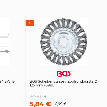
%
94 SW 15
BGS Scheibenbürste / Zopfrundbürste Ø
125 mm - 3986
UVP:
9,84 €
5,84 €
6,49 €