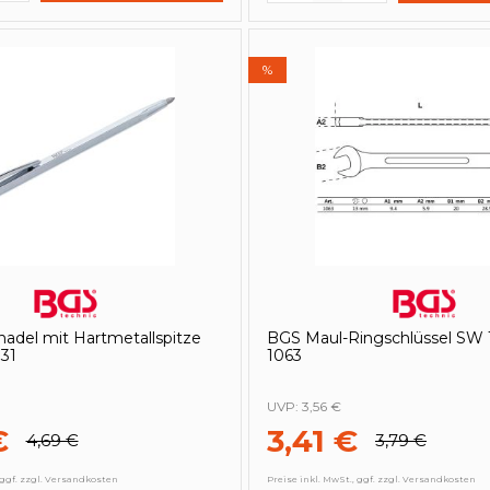
%
adel mit Hartmetallspitze
BGS Maul-Ringschlüssel SW
31
1063
UVP:
3,56 €
€
3,41 €
4,69 €
3,79 €
 ggf. zzgl. Versandkosten
Preise inkl. MwSt., ggf. zzgl. Versandkosten