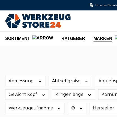
Sicheres Bezah
m Hauptinhalt springen
Zur Suche springen
Zur Hauptnavigation springen
SORTIMENT
RATGEBER
MARKEN
Abmessung
Abtriebgröße
Abtriebs
Gewicht Kopf
Klingenlänge
Körnu
Werkzeugaufnahme
Ø
Hersteller