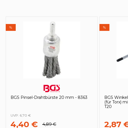
%
%
BGS Pinsel-Drahtbürste 20 mm - 8363
BGS Winkelsc
(für Torx) 
T20
UVP:
6,70 €
4,40 €
2,87 
4,89 €