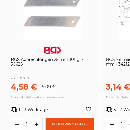
BGS Abbrechklingen 25 mm 10tlg. -
BGS Einmau
50626
mm - 34212
UVP:
6,41 €
4,58 €
3,14 
5,09 €
Preise inkl. MwSt., ggf. zzgl. Versandkosten
Preise inkl. MwSt.,
1 - 3 Werktage
5 - 7 W
Produkt Anzahl: Gib den gewünscht
Produk
IN DEN WARENKORB