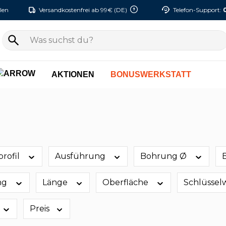
len
Versandkostenfrei ab 99€ (DE)
Telefon-Support:
AKTIONEN
BONUSWERKSTATT
profil
Ausführung
Bohrung Ø
ng
Länge
Oberfläche
Schlüssel
Preis