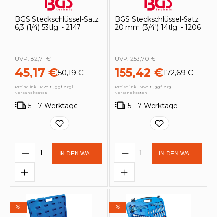
BGS Steckschlüssel-Satz
BGS Steckschlüssel-Satz
6,3 (1/4) 53tlg. - 2147
20 mm (3/4") 14tlg. - 1206
UVP:
82,71 €
UVP:
253,70 €
45,17 €
155,42 €
50,19 €
172,69 €
Preise inkl. MwSt., ggf. zzgl.
Preise inkl. MwSt., ggf. zzgl.
Versandkosten
Versandkosten
5 - 7 Werktage
5 - 7 Werktage
Produkt Anzahl: Gib den gewünschten 
Produkt Anzahl: Gi
IN DEN WARENKORB
IN DEN WARENKOR
%
%