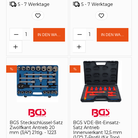
5 - 7 Werktage
5 - 7 Werktage
Produkt Anzahl: Gib den gewünschten 
Produkt Anzahl: Gi
IN DEN WARENKORB
IN DEN WARENKOR
%
%
BGS Steckschlüssel-Satz
BGS VDE-Bit-Einsatz-
Zwölfkant Antrieb 20
Satz Antrieb
mm (3/4") 21tlg. - 1223
Innenvierkant 12,5 mm
(1/2") T-Profil (für Torx)