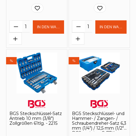
Produkt Anzahl: Gib den gewünschten 
Produkt Anzahl: Gi
IN DEN WARENKORB
IN DEN WARENKOR
%
%
BGS Steckschlüssel-Satz
BGS Steckschlüssel- und
Antrieb 10 mm (3/8")
Hammer- / Zangen- /
Zollgrößen 61tlg. - 2215
Schraubendreher-Satz 6,3
mm (1/4") / 12,5 mm (1/2")
BGS systainer® 77tlg. -