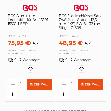
BGS Aluminium-
BGS Steckschlüssel-Satz
Leerkoffer für Art. 15501 -
Zwölfkant Antrieb 12,5
15501-LEER
mm (1/2") SW 8 - 32 mm
51tlg. - 74509
UVP:
153,27 €
UVP:
121,36 €
75,95 €
48,95 €
84,39 €
54,39 €
Preise inkl. MwSt., ggf. zzgl.
Preise inkl. MwSt., ggf. zzgl.
Versandkosten
Versandkosten
5 - 7 Werktage
5 - 7 Werktage
Produkt Anzahl: Gib den gewünschten 
Produkt Anzahl: Gi
IN DEN WARENKORB
IN DEN WARENKOR