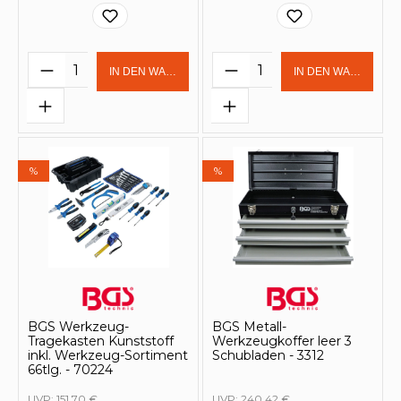
Produkt Anzahl: Gib den gewünschten 
Produkt Anzahl: Gi
IN DEN WARENKORB
IN DEN WARENKOR
%
%
BGS Werkzeug-
BGS Metall-
Tragekasten Kunststoff
Werkzeugkoffer leer 3
inkl. Werkzeug-Sortiment
Schubladen - 3312
66tlg. - 70224
UVP:
151,70 €
UVP:
240,42 €