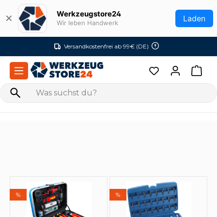
Zum Hauptinhalt springen
Werkzeugstore24
✕
Laden
Wir leben Handwerk
Versandkostenfrei ab 99€ (DE)
%
%