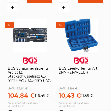
%
%
BGS Schaumeinlage für
BGS Leerkoffer für Art.
Art. 3312:
2147 - 2147-LEER
Steckschlüsselsatz 6,3
mm (1/4") / 12,5 mm (1/2")
Zollgrößen 78tlg. - 3345
UVP:
185,64 €
UVP:
19,84 €
104,84 €
10,43 €
116,49 €
11,59 €
Preise inkl. MwSt., ggf. zzgl.
Preise inkl. MwSt., ggf. zzgl.
Versandkosten
Versandkosten