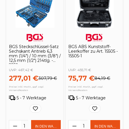
BGS Steckschlüssel-Satz
BGS ABS Kunststoff-
Sechskant Antrieb 6,3
Leerkoffer zu Art. 15505 -
mm (1/4") / 10 mm (3/8") /
15505-1
12,5 mm (1/2") 214tlg. -
2259
UVP:
467,42 €
UVP:
455,71 €
277,01 €
75,77 €
307,79 €
84,19 €
Preise inkl. MwSt., ggf. zzgl.
Preise inkl. MwSt., ggf. zzgl.
Versandkosten
Versandkosten
5 - 7 Werktage
5 - 7 Werktage
Produkt Anzahl: Gib den gewünschten 
Produkt Anzahl: Gi
IN DEN WARENKORB
IN DEN WARENKOR