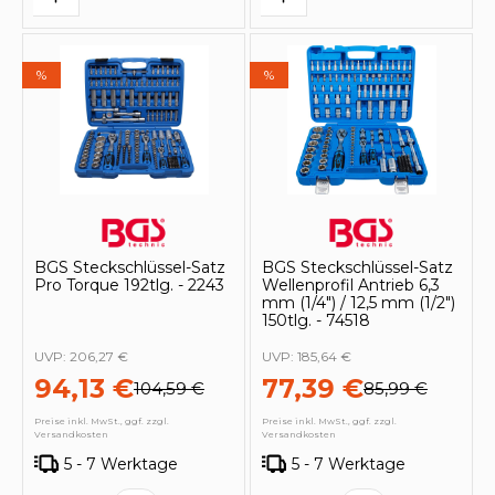
%
%
BGS Steckschlüssel-Satz
BGS Steckschlüssel-Satz
Pro Torque 192tlg. - 2243
Wellenprofil Antrieb 6,3
mm (1/4") / 12,5 mm (1/2")
150tlg. - 74518
UVP:
206,27 €
UVP:
185,64 €
94,13 €
77,39 €
104,59 €
85,99 €
Preise inkl. MwSt., ggf. zzgl.
Preise inkl. MwSt., ggf. zzgl.
Versandkosten
Versandkosten
5 - 7 Werktage
5 - 7 Werktage