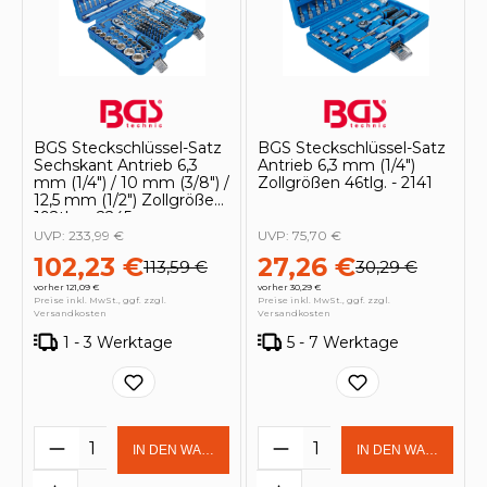
BGS Steckschlüssel-Satz
BGS Steckschlüssel-Satz
Sechskant Antrieb 6,3
Antrieb 6,3 mm (1/4")
mm (1/4") / 10 mm (3/8") /
Zollgrößen 46tlg. - 2141
12,5 mm (1/2") Zollgrößen
192tlg. - 2245
UVP:
233,99 €
UVP:
75,70 €
102,23 €
27,26 €
113,59 €
30,29 €
vorher 121,09 €
vorher 30,29 €
Preise inkl. MwSt., ggf. zzgl.
Preise inkl. MwSt., ggf. zzgl.
Versandkosten
Versandkosten
1 - 3 Werktage
5 - 7 Werktage
Produkt Anzahl: Gib den gewünschten 
Produkt Anzahl: Gi
IN DEN WARENKORB
IN DEN WARENKOR