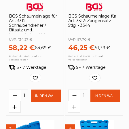
BGS Schaumeinlage für
BGS Schaumeinlage für
Art. 3312:
Art. 3312: Zangensatz
Schraubendreher /
5tlg. - 3344
Bitsatz und
Magnetheber 41tlg. -
3343
UVP:
134,27 €
UVP:
97,70 €
58,22 €
46,25 €
64,69 €
51,39 €
Preise inkl. MwSt., ggf. zzgl.
Preise inkl. MwSt., ggf. zzgl.
Versandkosten
Versandkosten
5 - 7 Werktage
5 - 7 Werktage
Produkt Anzahl: Gib den gewünschten 
Produkt Anzahl: Gi
IN DEN WARENKORB
IN DEN WARENKOR
%
%