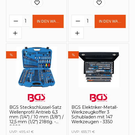
Produkt Anzahl: Gib den gewünschten 
Produkt Anzahl: Gi
IN DEN WARENKORB
IN DEN WARENKOR
%
%
BGS Steckschlüssel-Satz
BGS Elektriker-Metall-
Wellenprofil Antrieb 6,3
Werkzeugkoffer 3
mm (1/4") / 10 mm (3/8") /
Schubladen mit 147
12,5 mm (1/2") 218tlg. -
Werkzeugen - 3350
8820
UVP:
495,41 €
UVP:
655,71 €