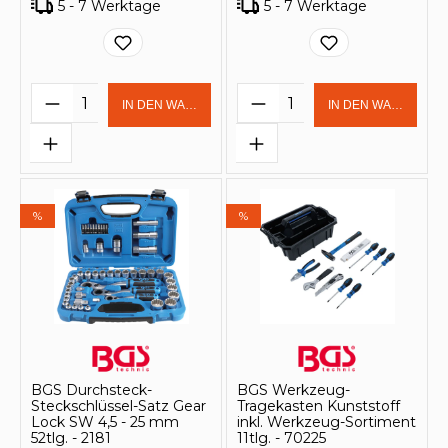
5 - 7 Werktage
5 - 7 Werktage
Produkt Anzahl: Gib den gewünschten 
Produkt Anzahl: Gi
IN DEN WARENKORB
IN DEN WARENKOR
%
%
BGS Durchsteck-
BGS Werkzeug-
Steckschlüssel-Satz Gear
Tragekasten Kunststoff
Lock SW 4,5 - 25 mm
inkl. Werkzeug-Sortiment
52tlg. - 2181
11tlg. - 70225