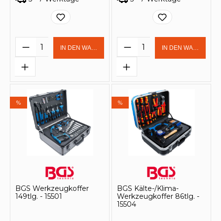
Produkt Anzahl: Gib den gewünschten 
Produkt Anzahl: Gi
IN DEN WARENKORB
IN DEN WARENKOR
%
%
BGS Werkzeugkoffer
BGS Kälte-/Klima-
149tlg. - 15501
Werkzeugkoffer 86tlg. -
15504