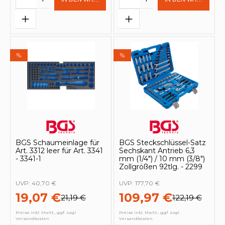
%
%
BGS Schaumeinlage für
BGS Steckschlüssel-Satz
Art. 3312 leer für Art. 3341
Sechskant Antrieb 6,3
- 3341-1
mm (1/4") / 10 mm (3/8")
Zollgrößen 92tlg. - 2299
UVP:
40,70 €
UVP:
177,70 €
19,07 €
109,97 €
21,19 €
122,19 €
Preise inkl. MwSt., ggf. zzgl.
Preise inkl. MwSt., ggf. zzgl.
Versandkosten
Versandkosten