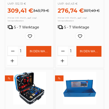
UVP:
512,13 €
UVP:
641,43 €
309,41 €
276,74 €
343,79 €
307,49 €
Preise inkl. MwSt., ggf. zzgl.
Preise inkl. MwSt., ggf. zzgl.
Versandkosten
Versandkosten
5 - 7 Werktage
5 - 7 Werktage
Produkt Anzahl: Gib den gewünschten 
Produkt Anzahl: Gi
IN DEN WARENKORB
IN DEN WARENKOR
%
%