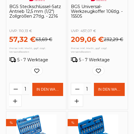
BGS Steckschlüssel-Satz
BGS Universal-
Antrieb 12,5 mm (1/2")
Werkzeugkoffer 106tlg. -
Zollgrößen 27tlg. - 2216
15505
UVP:
110,13 €
UVP:
457,07 €
57,32 €
209,06 €
63,69 €
232,29 €
Preise inkl. MwSt., ggf. zzgl.
Preise inkl. MwSt., ggf. zzgl.
Versandkosten
Versandkosten
5 - 7 Werktage
5 - 7 Werktage
Produkt Anzahl: Gib den gewünschten 
Produkt Anzahl: Gi
IN DEN WARENKORB
IN DEN WARENKOR
%
%