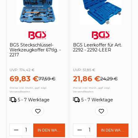
BGS Steckschlüssel-
BGS Leerkoffer für Art.
Werkzeugkoffer 67tlg. -
2292 - 2292-LEER
2217
UVP:
174,42 €
UVP:
51,85 €
69,83 €
21,86 €
77,59 €
24,29 €
Preise inkl. MwSt., ggf. zzgl.
Preise inkl. MwSt., ggf. zzgl.
Versandkosten
Versandkosten
5 - 7 Werktage
5 - 7 Werktage
Produkt Anzahl: Gib den gewünschten 
Produkt Anzahl: Gi
IN DEN WARENKORB
IN DEN WARENKOR