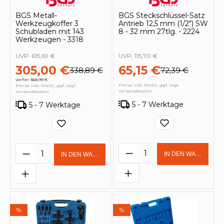
BGS Metall-
BGS Steckschlüssel-Satz
Werkzeugkoffer 3
Antrieb 12,5 mm (1/2") SW
Schubladen mit 143
8 - 32 mm 27tlg. - 2224
Werkzeugen - 3318
UVP:
615,69 €
UVP:
115,70 €
305,00 €
65,15 €
338,89 €
72,39 €
vorher 368,99 €
Preise inkl. MwSt., ggf. zzgl.
Preise inkl. MwSt., ggf. zzgl.
Versandkosten
Versandkosten
5 - 7 Werktage
5 - 7 Werktage
Produkt Anzahl: Gi
Produkt Anzahl: Gib den gewünschten 
IN DEN WARENKOR
IN DEN WARENKORB
%
%