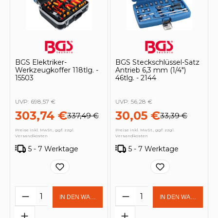
BGS Elektriker-
BGS Steckschlüssel-Satz
Werkzeugkoffer 118tlg. -
Antrieb 6,3 mm (1/4")
15503
46tlg. - 2144
UVP:
698,57 €
UVP:
56,28 €
303,74 €
30,05 €
337,49 €
33,39 €
Preise inkl. MwSt., ggf. zzgl.
Preise inkl. MwSt., ggf. zzgl.
Versandkosten
Versandkosten
5 - 7 Werktage
5 - 7 Werktage
Produkt Anzahl: Gib den gewünschten 
Produkt Anzahl: Gi
IN DEN WARENKORB
IN DEN WARENKOR