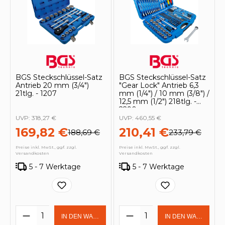
BGS Steckschlüssel-Satz
BGS Steckschlüssel-Satz
Antrieb 20 mm (3/4")
"Gear Lock" Antrieb 6,3
21tlg. - 1207
mm (1/4") / 10 mm (3/8") /
12,5 mm (1/2") 218tlg. -
2290
UVP:
318,27 €
UVP:
460,55 €
169,82 €
210,41 €
188,69 €
233,79 €
Preise inkl. MwSt., ggf. zzgl.
Preise inkl. MwSt., ggf. zzgl.
Versandkosten
Versandkosten
5 - 7 Werktage
5 - 7 Werktage
Produkt Anzahl: Gib den gewünschten 
Produkt Anzahl: Gi
IN DEN WARENKORB
IN DEN WARENKOR