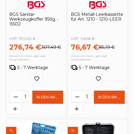
BGS Sanitär-
BGS Metall-Leerkassette
Werkzeugkoffer 95tlg. -
für Art. 1210 - 1210-LEER
15502
UVP:
570,00 €
UVP:
146,56 €
276,74 €
76,67 €
307,49 €
85,19 €
Preise inkl. MwSt., ggf. zzgl.
Preise inkl. MwSt., ggf. zzgl.
Versandkosten
Versandkosten
5 - 7 Werktage
5 - 7 Werktage
Produkt Anzahl: Gib den gewünschten 
Produkt Anzahl: Gi
IN DEN WARENKORB
IN DEN WARENKOR
%
%