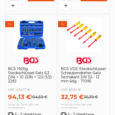
%
%
BGS 192tlg.
BGS VDE-Steckschlüssel-
Steckschlüssel-Satz 6,3
Schraubendreher-Satz
(1/4) + 10 (3/8) + 12,5 (1/2) -
Sechskant SW 5,5 - 12
2292
mm 6tlg. - 71095
UVP:
206,27 €
UVP:
85,64 €
94,13 €
32,75 €
104,59 €
36,39 €
Preise inkl. MwSt., ggf. zzgl.
Preise inkl. MwSt., ggf. zzgl.
Versandkosten
Versandkosten
5 - 7 Werktage
5 - 7 Werktage