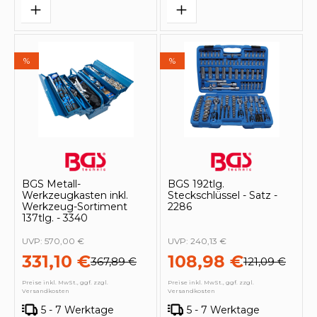
%
%
BGS Metall-
BGS 192tlg.
Werkzeugkasten inkl.
Steckschlüssel - Satz -
Werkzeug-Sortiment
2286
137tlg. - 3340
UVP:
570,00 €
UVP:
240,13 €
331,10 €
108,98 €
367,89 €
121,09 €
Preise inkl. MwSt., ggf. zzgl.
Preise inkl. MwSt., ggf. zzgl.
Versandkosten
Versandkosten
5 - 7 Werktage
5 - 7 Werktage