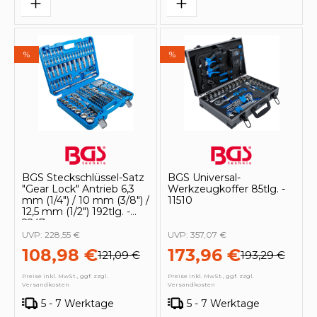
%
%
BGS Steckschlüssel-Satz
BGS Universal-
"Gear Lock" Antrieb 6,3
Werkzeugkoffer 85tlg. -
mm (1/4") / 10 mm (3/8") /
11510
12,5 mm (1/2") 192tlg. -
2247
UVP:
228,55 €
UVP:
357,07 €
108,98 €
173,96 €
121,09 €
193,29 €
Preise inkl. MwSt., ggf. zzgl.
Preise inkl. MwSt., ggf. zzgl.
Versandkosten
Versandkosten
5 - 7 Werktage
5 - 7 Werktage