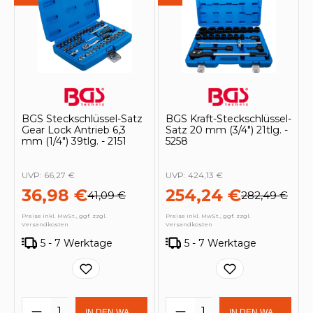
BGS Steckschlüssel-Satz
BGS Kraft-Steckschlüssel-
Gear Lock Antrieb 6,3
Satz 20 mm (3/4") 21tlg. -
mm (1/4") 39tlg. - 2151
5258
UVP:
66,27 €
UVP:
424,13 €
36,98 €
254,24 €
41,09 €
282,49 €
Preise inkl. MwSt., ggf. zzgl.
Preise inkl. MwSt., ggf. zzgl.
Versandkosten
Versandkosten
5 - 7 Werktage
5 - 7 Werktage
Produkt Anzahl: Gib den gewünschten 
Produkt Anzahl: Gi
IN DEN WARENKORB
IN DEN WARENKOR