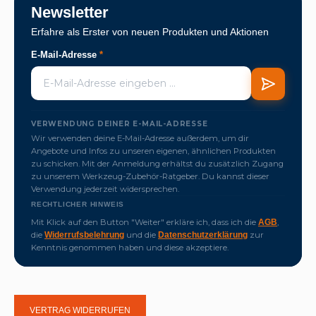
Newsletter
Erfahre als Erster von neuen Produkten und Aktionen
E-Mail-Adresse
*
VERWENDUNG DEINER E-MAIL-ADRESSE
Wir verwenden deine E-Mail-Adresse außerdem, um dir
Angebote und Infos zu unseren eigenen, ähnlichen Produkten
zu schicken. Mit der Anmeldung erhältst du zusätzlich Zugang
zu unserem Werkzeug-Zubehör-Ratgeber. Du kannst dieser
Verwendung jederzeit widersprechen.
RECHTLICHER HINWEIS
Mit Klick auf den Button "Weiter" erkläre ich, dass ich die
,
AGB
die
und die
zur
Widerrufsbelehrung
Datenschutzerklärung
Kenntnis genommen haben und diese akzeptiere.
VERTRAG WIDERRUFEN