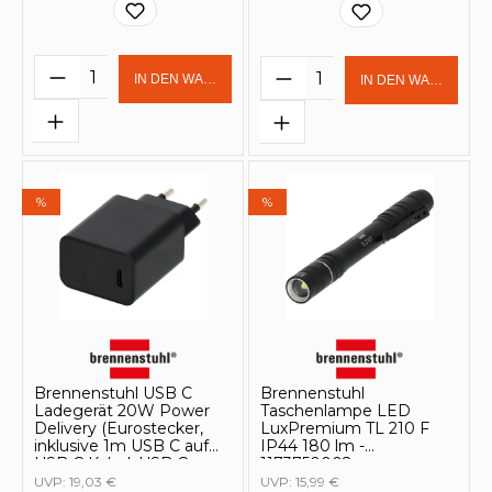
Produkt Anzahl: Gib den gewünschten 
Produkt Anzahl: Gi
IN DEN WARENKORB
IN DEN WARENKOR
%
%
Brennenstuhl USB C
Brennenstuhl
Ladegerät 20W Power
Taschenlampe LED
Delivery (Eurostecker,
LuxPremium TL 210 F
inklusive 1m USB C auf
IP44 180 lm -
USB C Kabel, USB C
1173750002
Lade-Netzteil) -
UVP:
19,03 €
UVP:
15,99 €