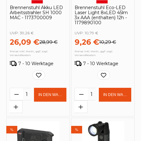
Brennenstuhl Akku LED
Brennenstuhl Eco-LED
Arbeitsstrahler SH 1000
Laser Light 8xLED 45lm
MAC - 1173700009
3x AAA (enthalten) 12h -
1179890100
UVP:
39,26 €
UVP:
10,79 €
26,09 €
9,26 €
28,99 €
10,29 €
Preise inkl. MwSt., ggf. zzgl.
Preise inkl. MwSt., ggf. zzgl.
Versandkosten
Versandkosten
7 - 10 Werktage
7 - 10 Werktage
Produkt Anzahl: Gib den gewünschten 
Produkt Anzahl: Gi
IN DEN WARENKORB
IN DEN WARENKOR
%
%