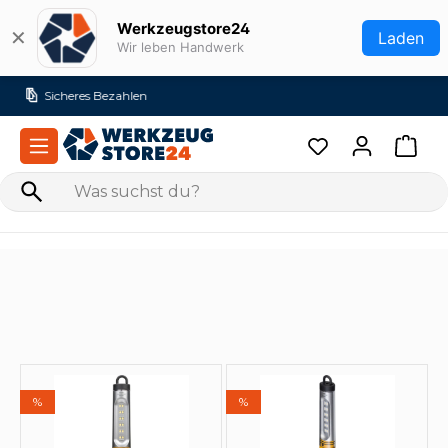
Zum Hauptinhalt springen
Werkzeugstore24
✕
Laden
Wir leben Handwerk
Versandkostenfrei ab 99€ (DE)
%
%