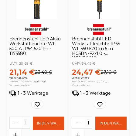
Brennenstuhl LED Akku
Brennenstuhl LED
Werkstattleuchte WL
Werkstattleuchte IP65
500 A IP54 520 lm -
WL 550 570 lm 5 m
1175580
H05RN-F2x1,0 -
1175470010
UVP:
29,69 €
UVP:
34,45 €
21,14 €
24,47 €
23,49 €
27,19 €
vorher 23,49 €
vorher 27,19 €
Preise inkl. MwSt., ggf. zzgl.
Preise inkl. MwSt., ggf. zzgl.
Versandkosten
Versandkosten
1 - 3 Werktage
1 - 3 Werktage
Produkt Anzahl: Gib den gewünschten 
Produkt Anzahl: Gi
IN DEN WARENKORB
IN DEN WARENKOR