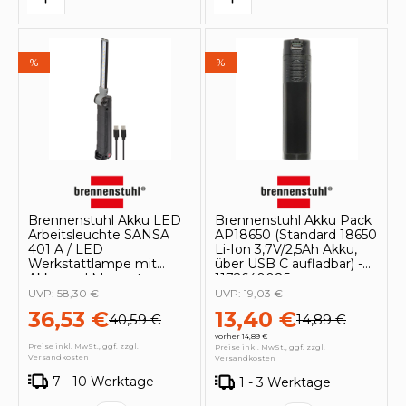
%
%
Brennenstuhl Akku LED
Brennenstuhl Akku Pack
Arbeitsleuchte SANSA
AP18650 (Standard 18650
401 A / LED
Li-Ion 3,7V/2,5Ah Akku,
Werkstattlampe mit
über USB C aufladbar) -
Akku und Magnet -
1172640085
1177370010
UVP:
58,30 €
UVP:
19,03 €
36,53 €
13,40 €
40,59 €
14,89 €
vorher 14,89 €
Preise inkl. MwSt., ggf. zzgl.
Preise inkl. MwSt., ggf. zzgl.
Versandkosten
Versandkosten
7 - 10 Werktage
1 - 3 Werktage