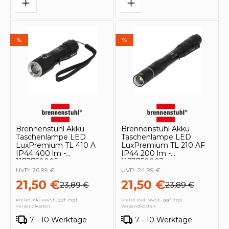
%
%
Brennenstuhl Akku
Brennenstuhl Akku
Taschenlampe LED
Taschenlampe LED
LuxPremium TL 410 A
LuxPremium TL 210 AF
IP44 400 lm -
IP44 200 lm -
1173750005
1173750003
UVP:
26,99 €
UVP:
24,99 €
21,50 €
21,50 €
23,89 €
23,89 €
Preise inkl. MwSt., ggf. zzgl.
Preise inkl. MwSt., ggf. zzgl.
Versandkosten
Versandkosten
7 - 10 Werktage
7 - 10 Werktage