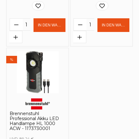
Produkt Anzahl: Gib den gewünschten 
Produkt Anzahl: Gi
IN DEN WARENKORB
IN DEN WARENKOR
%
Brennenstuhl
Professional Akku LED
Handlampe HL 1000
ACW - 1173730001
UVP:
89,24 €