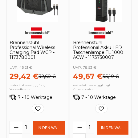
Brennenstuhl
Brennenstuhl
Professional Wireless
Professional Akku LED
Charging Pad WCP -
Taschenlampe TL 1000
1173780001
ACW - 1173750007
UVP:
45,21 €
UVP:
78,53 €
29,42 €
49,67 €
32,69 €
55,19 €
Preise inkl. MwSt., ggf. zzgl.
Preise inkl. MwSt., ggf. zzgl.
Versandkosten
Versandkosten
7 - 10 Werktage
7 - 10 Werktage
Produkt Anzahl: Gib den gewünschten 
Produkt Anzahl: Gi
IN DEN WARENKORB
IN DEN WARENKOR