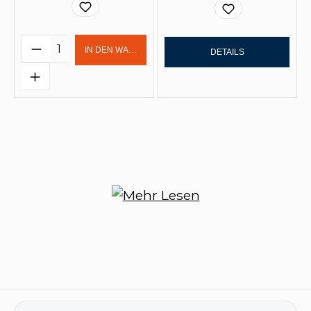
Produkt Anzahl: Gib den gewünschten 
IN DEN WARENKORB
DETAILS