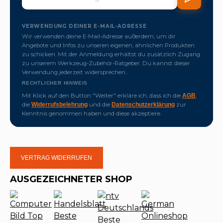
VERWENDUNG DEINER E-MAIL-ADRESSE
Wir verwenden deine E-Mail-Adresse außerdem, um dir
Angebote und Infos zu unseren eigenen, ähnlichen Produkten
zu schicken. Mit der Anmeldung erhältst du zusätzlich Zugang
zu unserem Werkzeug-Zubehör-Ratgeber. Du kannst dieser
Verwendung jederzeit widersprechen.
RECHTLICHER HINWEIS
Mit Klick auf den Button "Weiter" erkläre ich, dass ich die
,
AGB
die
und die
zur
Widerrufsbelehrung
Datenschutzerklärung
Kenntnis genommen haben und diese akzeptiere.
VERTRAG WIDERRUFEN
AUSGEZEICHNETER SHOP