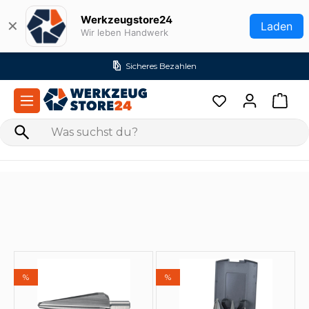
Zum Hauptinhalt springen
Werkzeugstore24
✕
Laden
Wir leben Handwerk
res Bezahlen
Versandk
%
%