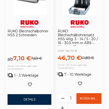
RUKO Blechschälbohrer
RUKO
HSS 2 Schneiden
Blechschälbohrersatz
HSS 4tlg. 3 - 14 / 5 - 20 /
16 - 30,5 mm in ABS-
Kunststoffkassette -
101020RO
UVP:
154,74 €
46,70 €
7,10 €
51,89 €
7,69 €
ab
Preise inkl. MwSt., ggf. zzgl.
Preise inkl. MwSt., ggf. zzgl.
Versandkosten
Versandkosten
7 - 10 Werktage
1 - 3 Werktage
Produkt Anzahl: Gi
IN DEN WARENKOR
DETAILS