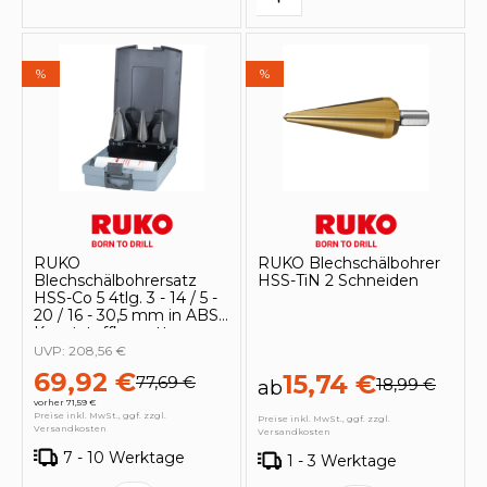
%
%
RUKO
RUKO Blechschälbohrer
Blechschälbohrersatz
HSS-TiN 2 Schneiden
HSS-Co 5 4tlg. 3 - 14 / 5 -
20 / 16 - 30,5 mm in ABS-
Kunststoffkassette -
101020ERO
UVP:
208,56 €
69,92 €
15,74 €
77,69 €
18,99 €
ab
vorher 71,59 €
Preise inkl. MwSt., ggf. zzgl.
Preise inkl. MwSt., ggf. zzgl.
Versandkosten
Versandkosten
7 - 10 Werktage
1 - 3 Werktage