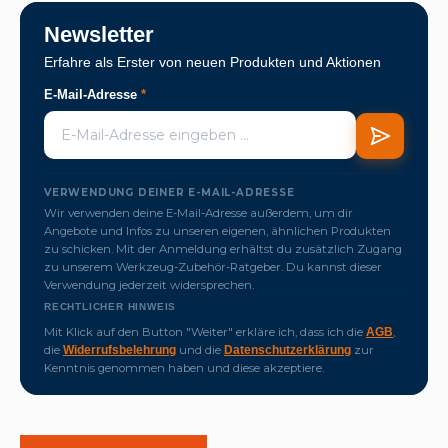
Newsletter
Erfahre als Erster von neuen Produkten und Aktionen
E-Mail-Adresse
*
VERWENDUNG DEINER E-MAIL-ADRESSE
Wir verwenden deine E-Mail-Adresse außerdem, um dir
Angebote und Infos zu unseren eigenen, ähnlichen Produkten
zu schicken. Mit der Anmeldung erhältst du zusätzlich Zugang
zu unserem Werkzeug-Zubehör-Ratgeber. Du kannst dieser
Verwendung jederzeit widersprechen.
RECHTLICHER HINWEIS
Mit Klick auf den Button "Weiter" erkläre ich, dass ich die
,
AGB
die
und die
zur
Widerrufsbelehrung
Datenschutzerklärung
Kenntnis genommen haben und diese akzeptiere.