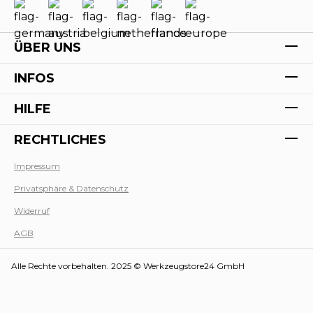
ÜBER UNS
INFOS
HILFE
RECHTLICHES
Impressum
Privatsphäre & Datenschutz
Werk
Widerruf
AGB
Alle Rechte vorbehalten. 2025 © Werkzeugstore24 GmbH