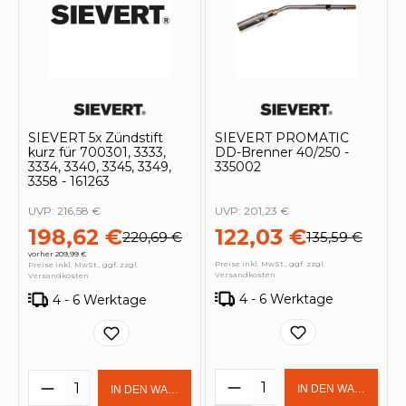
SIEVERT 5x Zündstift
SIEVERT PROMATIC
kurz für 700301, 3333,
DD-Brenner 40/250 -
3334, 3340, 3345, 3349,
335002
3358 - 161263
UVP:
216,58 €
UVP:
201,23 €
198,62 €
122,03 €
220,69 €
135,59 €
vorher 209,99 €
Preise inkl. MwSt., ggf. zzgl.
Preise inkl. MwSt., ggf. zzgl.
Versandkosten
Versandkosten
4 - 6 Werktage
4 - 6 Werktage
Produkt Anzahl: Gi
Produkt Anzahl: Gib den gewünschten 
IN DEN WARENKOR
IN DEN WARENKORB