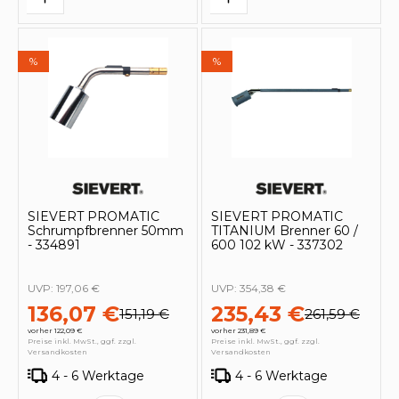
%
%
SIEVERT PROMATIC
SIEVERT PROMATIC
Schrumpfbrenner 50mm
TITANIUM Brenner 60 /
- 334891
600 102 kW - 337302
UVP:
197,06 €
UVP:
354,38 €
136,07 €
235,43 €
151,19 €
261,59 €
vorher 122,09 €
vorher 231,89 €
Preise inkl. MwSt., ggf. zzgl.
Preise inkl. MwSt., ggf. zzgl.
Versandkosten
Versandkosten
4 - 6 Werktage
4 - 6 Werktage