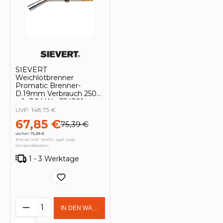
SIEVERT
Weichlötbrenner
Promatic Brenner-
D.19mm Verbrauch 250
g/h 3,2 kW - 334301
UVP:
148,75 €
67,85 €
75,39 €
vorher 75,39 €
Preise inkl. MwSt., ggf. zzgl.
Versandkosten
1 - 3 Werktage
Produkt Anzahl: Gib den gewünschten 
IN DEN WARENKORB