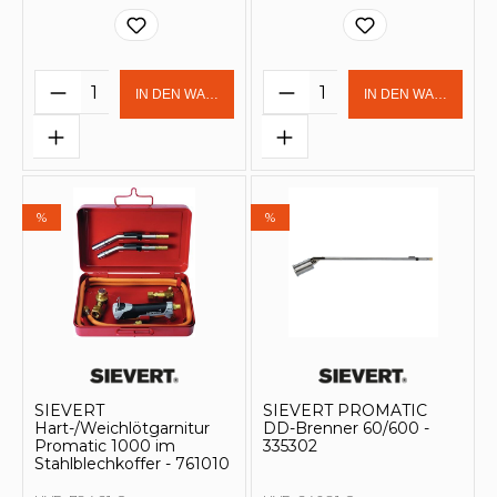
Produkt Anzahl: Gib den gewünschten 
Produkt Anzahl: Gi
IN DEN WARENKORB
IN DEN WARENKOR
%
%
SIEVERT
SIEVERT PROMATIC
Hart-/Weichlötgarnitur
DD-Brenner 60/600 -
Promatic 1000 im
335302
Stahlblechkoffer - 761010