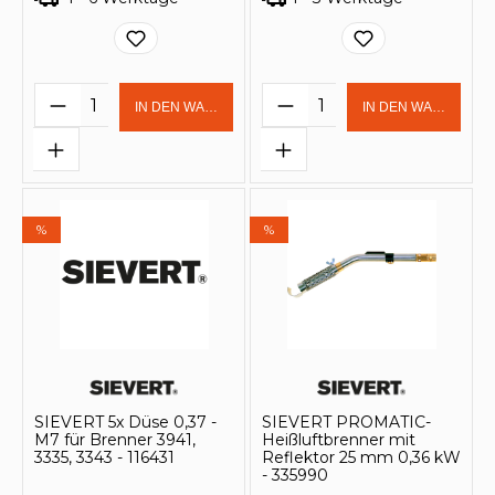
Produkt Anzahl: Gib den gewünschten 
Produkt Anzahl: Gi
IN DEN WARENKORB
IN DEN WARENKOR
%
%
SIEVERT 5x Düse 0,37 -
SIEVERT PROMATIC-
M7 für Brenner 3941,
Heißluftbrenner mit
3335, 3343 - 116431
Reflektor 25 mm 0,36 kW
- 335990