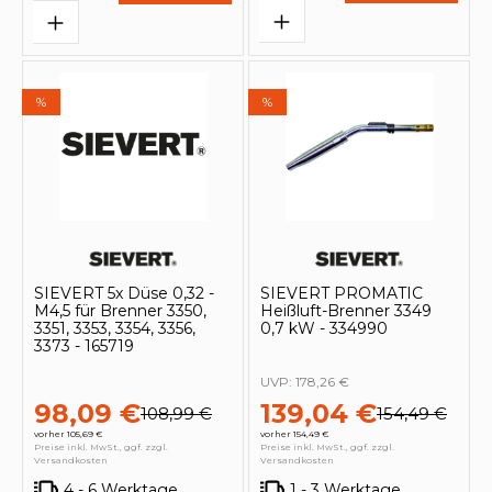
%
%
SIEVERT 5x Düse 0,32 -
SIEVERT PROMATIC
M4,5 für Brenner 3350,
Heißluft-Brenner 3349
3351, 3353, 3354, 3356,
0,7 kW - 334990
3373 - 165719
UVP:
178,26 €
98,09 €
139,04 €
108,99 €
154,49 €
vorher 105,69 €
vorher 154,49 €
Preise inkl. MwSt., ggf. zzgl.
Preise inkl. MwSt., ggf. zzgl.
Versandkosten
Versandkosten
4 - 6 Werktage
1 - 3 Werktage