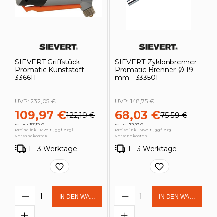
SIEVERT Griffstück
SIEVERT Zyklonbrenner
Promatic Kunststoff -
Promatic Brenner-Ø 19
336611
mm - 333501
UVP:
232,05 €
UVP:
148,75 €
109,97 €
68,03 €
122,19 €
75,59 €
vorher 122,19 €
vorher 75,59 €
Preise inkl. MwSt., ggf. zzgl.
Preise inkl. MwSt., ggf. zzgl.
Versandkosten
Versandkosten
1 - 3 Werktage
1 - 3 Werktage
Produkt Anzahl: Gib den gewünschten 
Produkt Anzahl: Gi
IN DEN WARENKORB
IN DEN WARENKOR