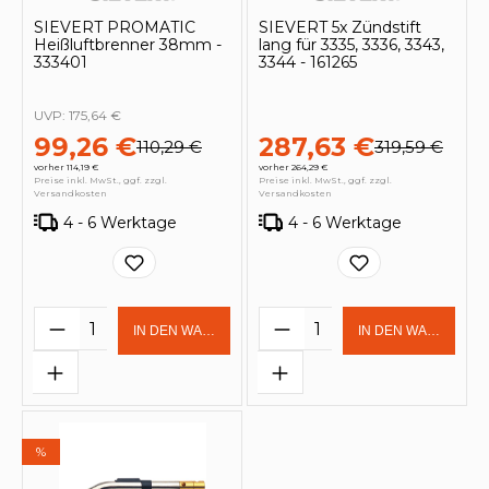
SIEVERT PROMATIC
SIEVERT 5x Zündstift
Heißluftbrenner 38mm -
lang für 3335, 3336, 3343,
333401
3344 - 161265
UVP:
175,64 €
99,26 €
287,63 €
110,29 €
319,59 €
vorher 114,19 €
vorher 264,29 €
Preise inkl. MwSt., ggf. zzgl.
Preise inkl. MwSt., ggf. zzgl.
Versandkosten
Versandkosten
4 - 6 Werktage
4 - 6 Werktage
Produkt Anzahl: Gib den gewünschten 
Produkt Anzahl: Gi
IN DEN WARENKORB
IN DEN WARENKOR
%