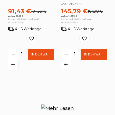
UVP:
218,37 €
91,43 €
145,79 €
101,59 €
161,99 €
vorher 88,59 €
vorher 148,59 €
Preise inkl. MwSt., ggf. zzgl.
Preise inkl. MwSt., ggf. zzgl.
Versandkosten
Versandkosten
4 - 6 Werktage
4 - 6 Werktage
Produkt Anzahl: Gib den gewünschten 
Produkt Anzahl: Gi
IN DEN WARENKORB
IN DEN WARENKOR