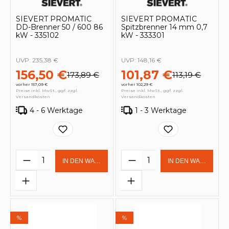
SIEVERT PROMATIC
SIEVERT PROMATIC
DD-Brenner 50 / 600 86
Spitzbrenner 14 mm 0,7
kW - 335102
kW - 333301
UVP:
235,38 €
UVP:
148,16 €
156,50 €
101,87 €
173,89 €
113,19 €
vorher 157,09 €
vorher 102,29 €
Preise inkl. MwSt., ggf. zzgl.
Preise inkl. MwSt., ggf. zzgl.
Versandkosten
Versandkosten
4 - 6 Werktage
1 - 3 Werktage
Produkt Anzahl: Gib den gewünschten 
Produkt Anzahl: Gi
IN DEN WARENKORB
IN DEN WARENKOR
%
%