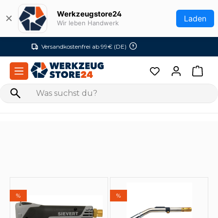
Zum Hauptinhalt springen
Werkzeugstore24
✕
Laden
Wir leben Handwerk
Versandkostenfrei ab 99€ (DE)
%
%