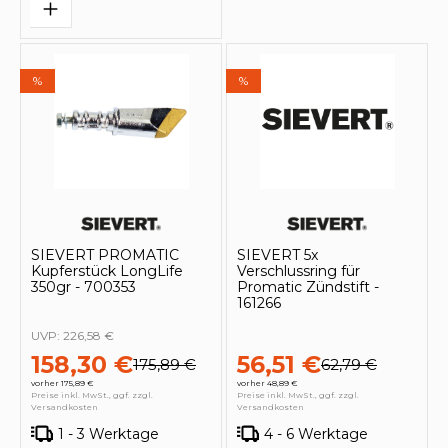
%
%
SIEVERT PROMATIC
SIEVERT 5x
Kupferstück LongLife
Verschlussring für
350gr - 700353
Promatic Zündstift -
161266
UVP:
226,58 €
158,30 €
56,51 €
175,89 €
62,79 €
vorher 175,89 €
vorher 48,89 €
Preise inkl. MwSt., ggf. zzgl.
Preise inkl. MwSt., ggf. zzgl.
Versandkosten
Versandkosten
1 - 3 Werktage
4 - 6 Werktage