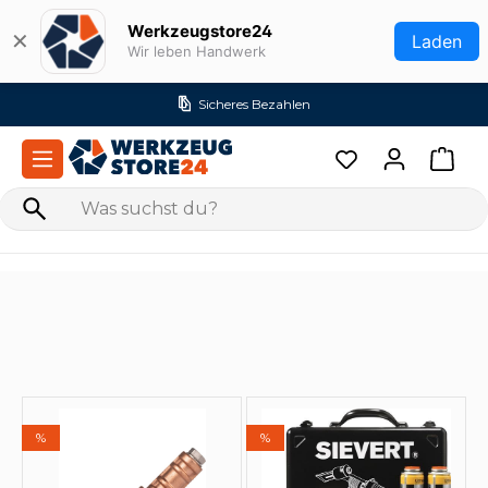
Zum Hauptinhalt springen
Werkzeugstore24
✕
Laden
Wir leben Handwerk
Sicheres Bezahlen
%
%