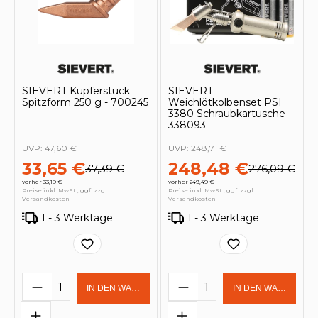
SIEVERT Kupferstück
SIEVERT
Spitzform 250 g - 700245
Weichlötkolbenset PSI
3380 Schraubkartusche -
338093
UVP:
47,60 €
UVP:
248,71 €
33,65 €
248,48 €
37,39 €
276,09 €
vorher 33,19 €
vorher 249,49 €
Preise inkl. MwSt., ggf. zzgl.
Preise inkl. MwSt., ggf. zzgl.
Versandkosten
Versandkosten
1 - 3 Werktage
1 - 3 Werktage
Produkt Anzahl: Gib den gewünschten 
Produkt Anzahl: Gi
IN DEN WARENKORB
IN DEN WARENKOR