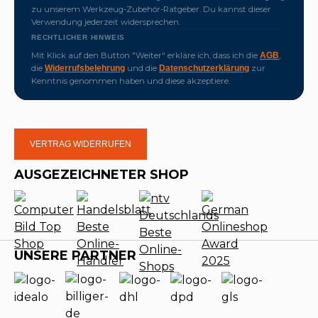
zu unserem Werkzeug-Zubehör-Ratgeber. Du kannst dieser
Verwendung jederzeit widersprechen.
RECHTLICHER HINWEIS
Mit Klick auf den Button "Weiter" erkläre ich, dass ich die
,
AGB
die
und die
zur
Widerrufsbelehrung
Datenschutzerklärung
Kenntnis genommen haben und diese akzeptiere.
VERTRAG WIDERRUFEN
AUSGEZEICHNETER SHOP
UNSERE PARTNER