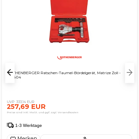
ROTHENBERGER Ratschen-Taumel-Bördelgerät, Matrize Zoll -
222404
333,14 EUR
257,69 EUR
Preise sind inkl. MwSt. und ggf. zzgl. Versandkosten
1-3 Werktage
Merken