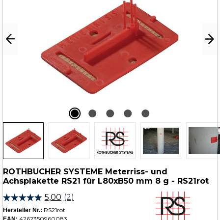
ROTHBUCHER SYSTEME Meterriss- und
Achsplakette RS21 für L80xB50 mm 8 g - RS21rot
RS21rot
Hersteller Nr.:
4262350960083
EAN: