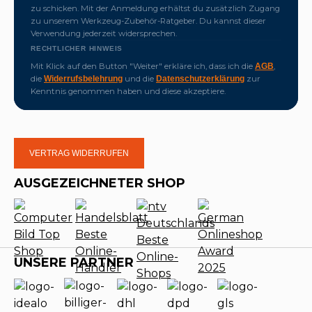
zu schicken. Mit der Anmeldung erhältst du zusätzlich Zugang
zu unserem Werkzeug-Zubehör-Ratgeber. Du kannst dieser
Verwendung jederzeit widersprechen.
RECHTLICHER HINWEIS
Mit Klick auf den Button "Weiter" erkläre ich, dass ich die
,
AGB
die
und die
zur
Widerrufsbelehrung
Datenschutzerklärung
Kenntnis genommen haben und diese akzeptiere.
VERTRAG WIDERRUFEN
AUSGEZEICHNETER SHOP
UNSERE PARTNER