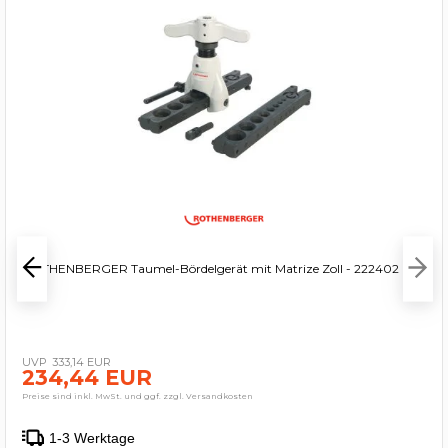
ROTHENBERGER Taumel-Bördelgerät mit Matrize Zoll - 222402
333,14 EUR
234,44 EUR
Preise sind inkl. MwSt. und ggf. zzgl. Versandkosten
1-3 Werktage