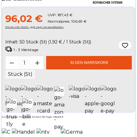
UVP:
187,43 €
96,02 €
Normalpreis: 106,69 €
Preise inkl. MwSt., ggf. zzgl. Versandkosten
Inhalt:
50 Stück (St)
(1,92 € / 1 Stück (St))
1 - 3 Werktage
Produkt Anzahl: Gib den gewünschten W
IN DEN WARENKORB
Stück (St)
Günstigster Preis der letzten 30 Tage: 106,69 €