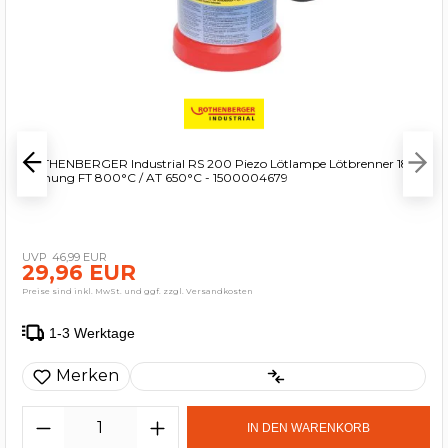
ROTHENBERGER Industrial RS 200 Piezo Lötlampe Lötbrenner 180°
Drehung FT 800°C / AT 650°C - 1500004679
46,99 EUR
29,96 EUR
Preise sind inkl. MwSt. und ggf. zzgl. Versandkosten
1-3 Werktage
Merken
IN DEN WARENKORB