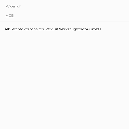
Werk
Widerruf
AGB
Alle Rechte vorbehalten. 2025 © Werkzeugstore24 GmbH