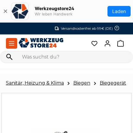
Zum Hauptinhalt springen
Werkzeugstore24
✕
Laden
Wir leben Handwerk
Versandkostenfrei ab 99€ (DE)
Sanitär, Heizung & Klima
Biegen
Biegegerät