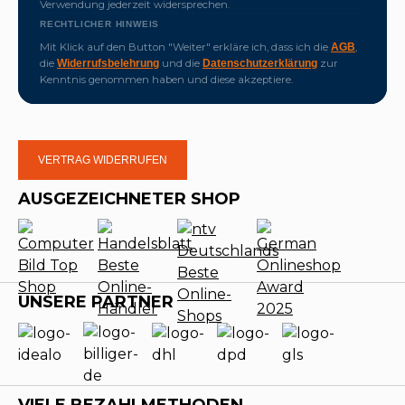
Verwendung jederzeit widersprechen.
RECHTLICHER HINWEIS
Mit Klick auf den Button "Weiter" erkläre ich, dass ich die
,
AGB
die
und die
zur
Widerrufsbelehrung
Datenschutzerklärung
Kenntnis genommen haben und diese akzeptiere.
VERTRAG WIDERRUFEN
AUSGEZEICHNETER SHOP
UNSERE PARTNER
VIELE BEZAHLMETHODEN