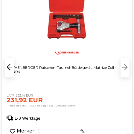
ROTHENBERGER Ratschen-Taumel-Bördelgerät, Matrize Zoll -
222404
333,14 EUR
231,92 EUR
Preise sind inkl. MwSt. und ggf. zzgl. Versandkosten
1-3 Werktage
Merken