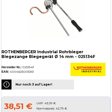
ROTHENBERGER Industrial Rohrbieger
Biegezange Biegegerät Ø 14 mm - 025134F
025134F
Hersteller Nr.:
4004625005361
EAN:
Nur noch 3 auf Lager!
UVP:
43,99 €
38,51 €
Normalpreis: 42,79 €