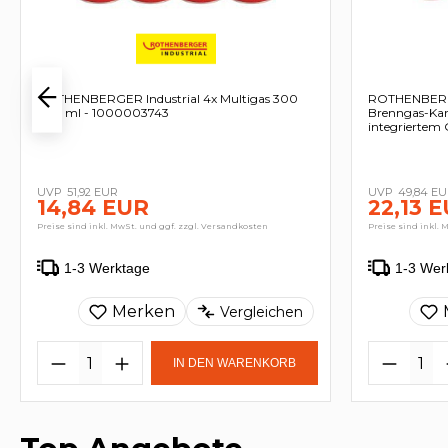
ROTHENBERGER Industrial 4x Multigas 300
ROTHENBERGE
600 ml - 1000003743
Brenngas-Kar
integriertem 
51,92 EUR
49,84 E
14,84 EUR
22,13 
Preise sind inkl. MwSt. und ggf. zzgl. Versandkosten
Preise sind inkl. 
1-3 Werktage
1-3 Wer
Merken
Vergleichen
IN DEN WARENKORB