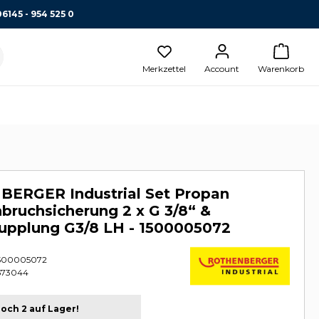
06145 - 954 525 0
Merkzettel
Account
Warenkorb
ERGER Industrial Set Propan
bruchsicherung 2 x G 3/8“ &
kupplung G3/8 LH - 1500005072
500005072
573044
och 2 auf Lager!