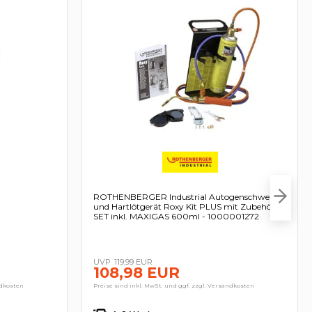
ROTHENBERGER Industrial Autogenschweiß-
und Hartlötgerät Roxy Kit PLUS mit Zubehör-
SET inkl. MAXIGAS 600ml - 1000001272
119,99 EUR
108,98 EUR
ndkosten
Preise sind inkl. MwSt. und ggf. zzgl. Versandkosten