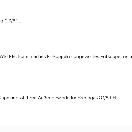
g G 3/8“ L
H-SYSTEM: Für einfaches Einkuppeln - ungewolltes Entkuppeln is
Kupplungsstift mit Außengewinde für Brenngas G3/8 LH