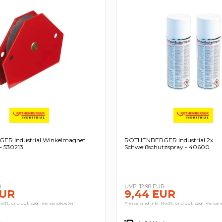
R Industrial Winkelmagnet
ROTHENBERGER Industrial 2x
- 530213
Schweißschutzspray - 40600
R
12,98 EUR
EUR
9,44 EUR
MwSt. und ggf. zzgl. Versandkosten
Preise sind inkl. MwSt. und ggf. zzgl. Versa