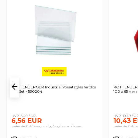
ROTHENBERGER Industrial Vorsatzglas farblos
ROTHENBERGE
5-er Set - 530204
100 x 65 mm 
6,49 EUR
10,49 EU
6,56 EUR
10,43 
Preise sind inkl. MwSt. und ggf. zzgl. Versandkosten
Preise sind inkl. 