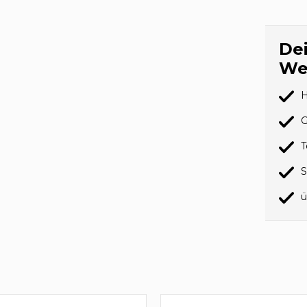
Dei
We
H
G
T
S
ü