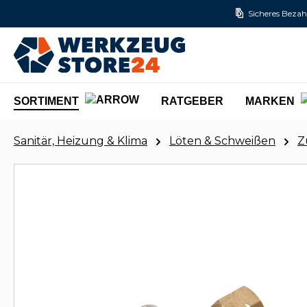
Sicheres Bezah
m Hauptinhalt springen
Zur Suche springen
Zur Hauptnavigation springen
SORTIMENT
RATGEBER
MARKEN
Sanitär, Heizung & Klima
Löten & Schweißen
Z