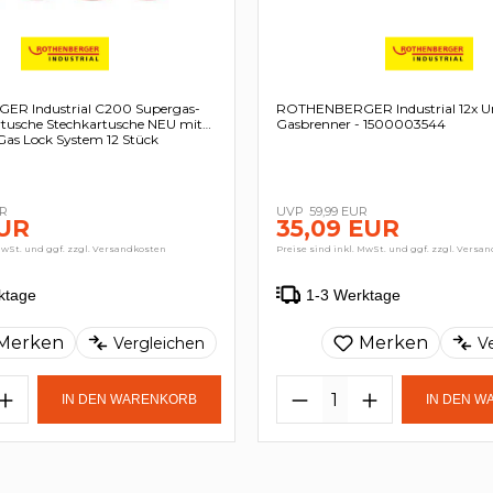
R Industrial C200 Supergas-
ROTHENBERGER Industrial 12x Un
tusche Stechkartusche NEU mit
Gasbrenner - 1500003544
Gas Lock System 12 Stück
UR
59,99 EUR
EUR
35,09 EUR
MwSt. und ggf. zzgl. Versandkosten
Preise sind inkl. MwSt. und ggf. zzgl. Versa
ktage
1-3 Werktage
Merken
Merken
Vergleichen
V
IN DEN WARENKORB
IN DEN 