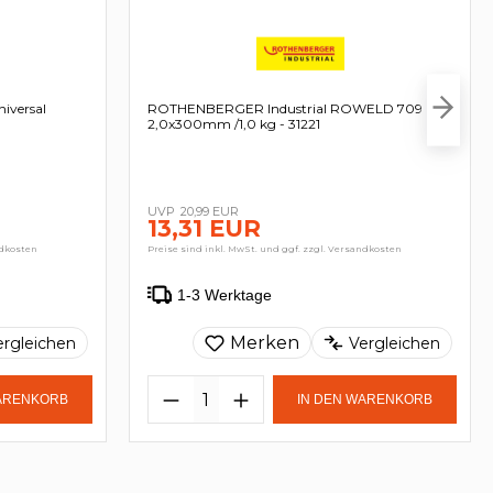
iversal
ROTHENBERGER Industrial ROWELD 709
2,0x300mm /1,0 kg - 31221
20,99 EUR
13,31 EUR
ndkosten
Preise sind inkl. MwSt. und ggf. zzgl. Versandkosten
1-3 Werktage
Merken
ergleichen
Vergleichen
WARENKORB
IN DEN WARENKORB