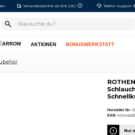
len
Versandkostenfrei ab 99€ (DE)
Telefon-Support:
AKTIONEN
BONUSWERKSTATT
ubehör
ROTHENB
Schlauch
Schnell
1
Hersteller Nr.:
4004625
EAN:
Nur n