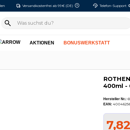
len
Versandkostenfrei ab 99€ (DE)
Telefon-Support:
AKTIONEN
BONUSWERKSTATT
g
ROTHENB
400ml -
6
Hersteller Nr.:
4004625
EAN:
7,8