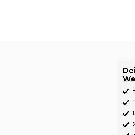
Dei
We
H
G
T
S