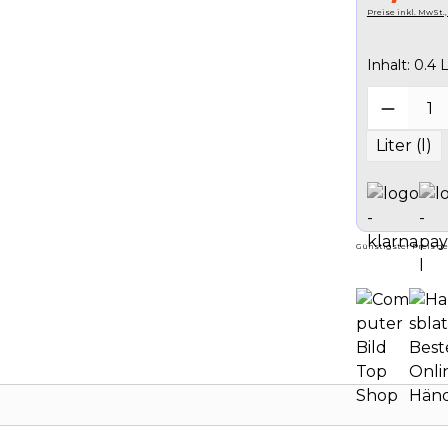
Preise inkl. MwSt.
Inhalt:
0.4 L
Produk
Liter (l)
Günstigster Preis der