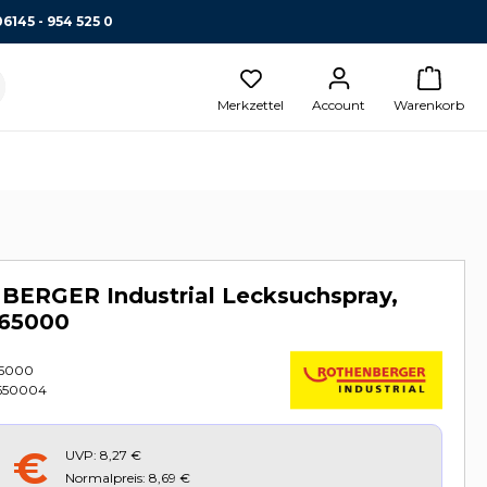
06145 - 954 525 0
Merkzettel
Account
Warenkorb
ERGER Industrial Lecksuchspray,
 65000
5000
650004
2 €
UVP:
8,27 €
Normalpreis: 8,69 €