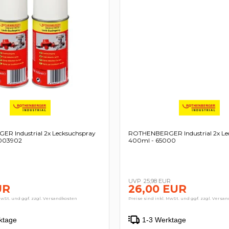
R Industrial 2x Lecksuchspray
ROTHENBERGER Industrial 2x Le
0003902
400ml - 65000
25,98 EUR
UR
26,00 EUR
MwSt. und ggf. zzgl. Versandkosten
Preise sind inkl. MwSt. und ggf. zzgl. Versa
ktage
1-3 Werktage