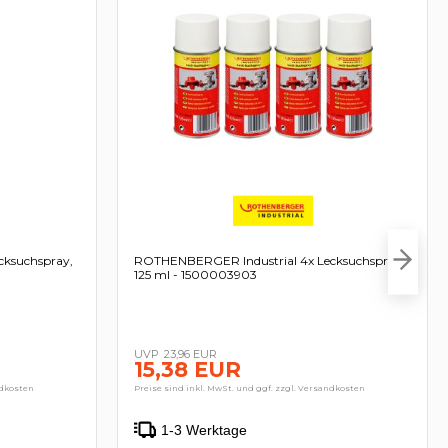
cksuchspray,
ROTHENBERGER Industrial 4x Lecksuchspray
125 ml - 1500003903
23,96 EUR
15,38 EUR
ndkosten
Preise sind inkl. MwSt. und ggf. zzgl. Versandkosten
1-3 Werktage