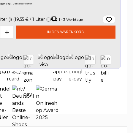
, ggf. zzgl. Versandkosten
iter (l)
(19,55 € / 1 Liter (l))
1 - 3 Werktage
t Anzahl: Gib den gewünschten Wert e
IN DEN WARENKORB
 letzten 30 Tage: 5,96 €