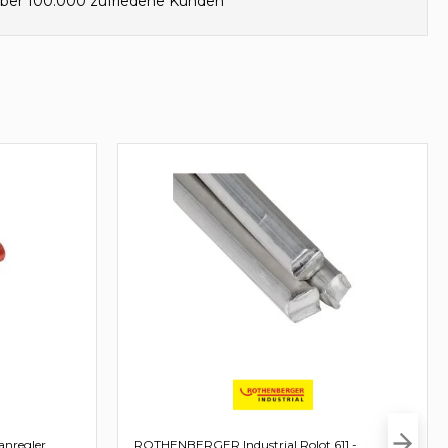
ber 100.000 zufriedene Kunden
nregler
ROTHENBERGER Industrial Rolot 611 -