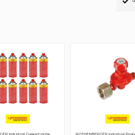
ü
R Industrial Gaskartusche
ROTHENBERGER Industrial Propa