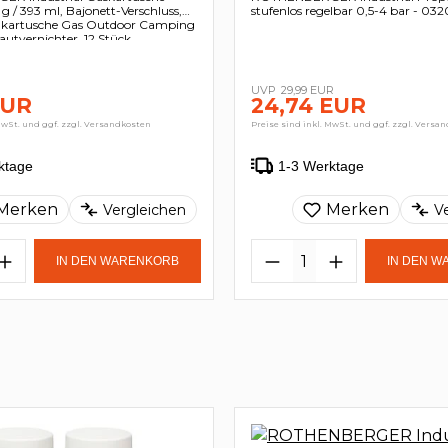
 / 393 ml, Bajonett-Verschluss,
stufenlos regelbar 0,5-4 bar - 03
ilkartusche Gas Outdoor Camping
utvernichter, 12 Stück
R
29,99 EUR
EUR
24,74 EUR
MwSt. und ggf. zzgl. Versandkosten
Preise sind inkl. MwSt. und ggf. zzgl. Versa
ktage
1-3 Werktage
Merken
Merken
Vergleichen
V
IN DEN WARENKORB
IN DEN 