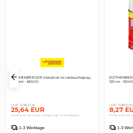
ROTHENBERGER Industrial 4x Lecksuchspray,
ROTHENBERGE
400ml - 65000
125 ml - 150
51,96 EUR
11,98 EUR
25,64 EUR
8,27 E
Preise sind inkl. MwSt. und ggf. zzgl. Versandkosten
Preise sind inkl. 
1-3 Werktage
1-3 Wer