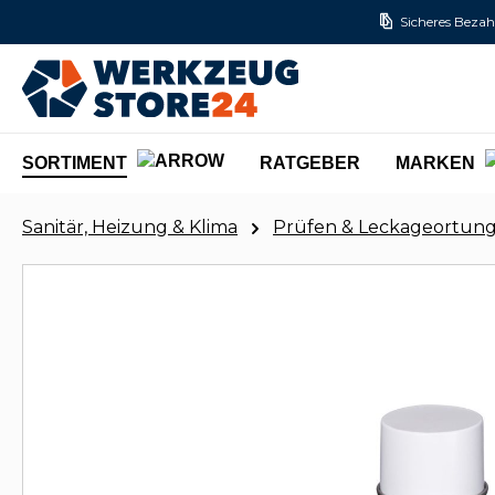
Sicheres Bezah
m Hauptinhalt springen
Zur Suche springen
Zur Hauptnavigation springen
SORTIMENT
RATGEBER
MARKEN
Sanitär, Heizung & Klima
Prüfen & Leckageortun