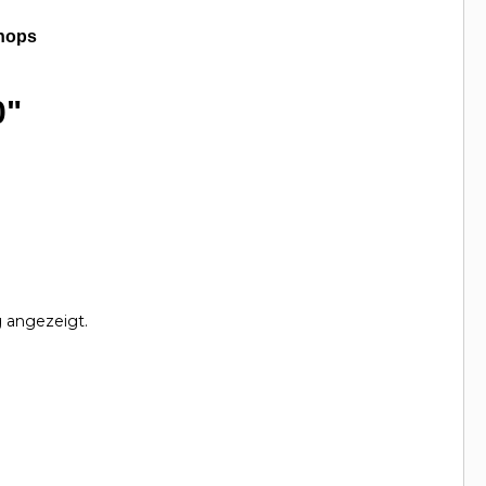
hops
0"
g angezeigt.