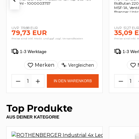
952 ml - 1000003757
RoButan 220 g
MSF-1A, Vent
Brenner Unkra
119,88 EUR
51,27 EU
79,73 EUR
35,09 
Preise sind inkl. MwSt. und ggf. zzgl. Versandkosten
Preise sind inkl. 
1-3 Werktage
1-3 Wer
Merken
Vergleichen
IN DEN WARENKORB
Top Produkte
AUS DEINER KATEGORIE