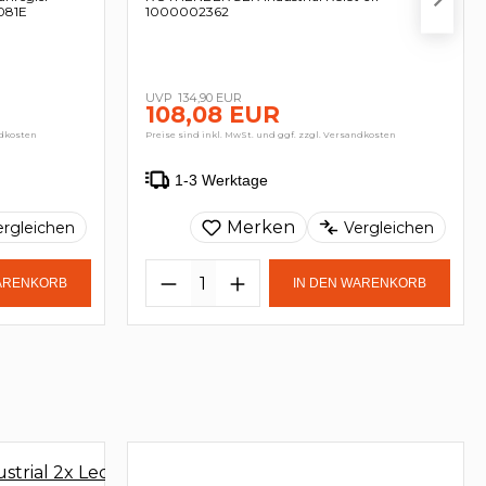
2081E
1000002362
134,90 EUR
108,08 EUR
ndkosten
Preise sind inkl. MwSt. und ggf. zzgl. Versandkosten
1-3 Werktage
Merken
ergleichen
Vergleichen
WARENKORB
IN DEN WARENKORB