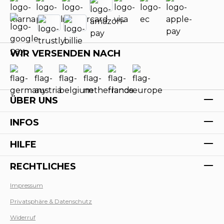
WIR VERSENDEN NACH
ÜBER UNS
INFOS
HILFE
RECHTLICHES
Impressum
Privatsphäre & Datenschutz
Werk
Widerruf