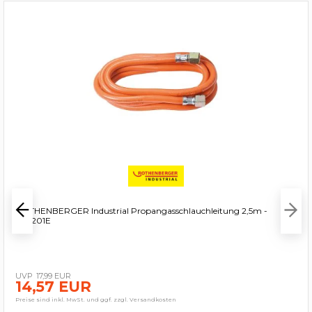
ROTHENBERGER Industrial Propangasschlauchleitung 2,5m -
032201E
17,99 EUR
14,57 EUR
Preise sind inkl. MwSt. und ggf. zzgl. Versandkosten