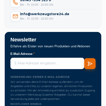
06145 -954 525 0
Mo. - Fr. 10:00 - 16:00 Uhr
info@werkzeugstore24.de
Mo. - Fr. 10:00 - 16:00 Uhr
Newsletter
Erfahre als Erster von neuen Produkten und Aktionen
E-Mail-Adresse
*
VERWENDUNG DEINER E-MAIL-ADRESSE
Wir verwenden deine E-Mail-Adresse außerdem, um dir
Angebote und Infos zu unseren eigenen, ähnlichen Produkten
zu schicken. Mit der Anmeldung erhältst du zusätzlich Zugang
zu unserem Werkzeug-Zubehör-Ratgeber. Du kannst dieser
Verwendung jederzeit widersprechen.
RECHTLICHER HINWEIS