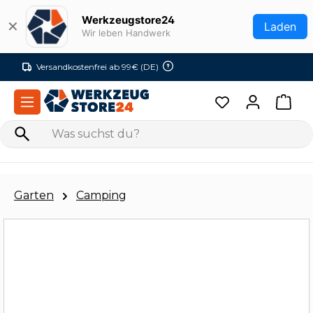
Zum Hauptinhalt springen
Werkzeugstore24
✕
Laden
Wir leben Handwerk
Versandkostenfrei ab 99€ (DE)
Garten
Camping