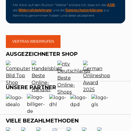
Mit Klick auf den Button "Weiter" erkläre ich, dass ich die
,
AGB
die
und die
zur
Widerrufsbelehrung
Datenschutzerklärung
Kenntnis genommen haben und diese akzeptiere.
VERTRAG WIDERRUFEN
AUSGEZEICHNETER SHOP
UNSERE PARTNER
VIELE BEZAHLMETHODEN