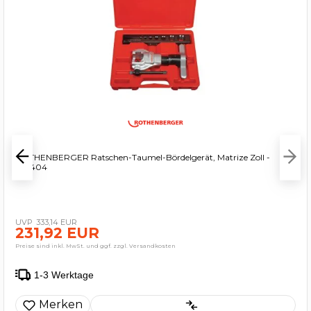
ROTHENBERGER Ratschen-Taumel-Bördelgerät, Matrize Zoll -
222404
333,14 EUR
231,92 EUR
Preise sind inkl. MwSt. und ggf. zzgl. Versandkosten
1-3 Werktage
Merken