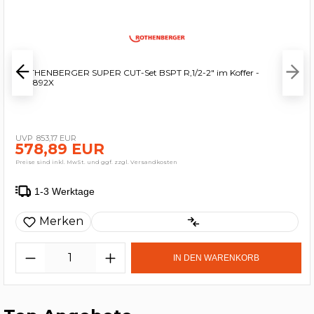
ROTHENBERGER SUPER CUT-Set BSPT R,1/2-2" im Koffer -
070892X
853,17 EUR
578,89 EUR
Preise sind inkl. MwSt. und ggf. zzgl. Versandkosten
1-3 Werktage
Merken
IN DEN WARENKORB