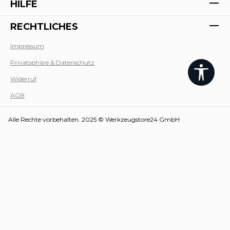
HILFE
RECHTLICHES
Impressum
Privatsphäre & Datenschutz
Werk
Widerruf
AGB
Alle Rechte vorbehalten. 2025 © Werkzeugstore24 GmbH