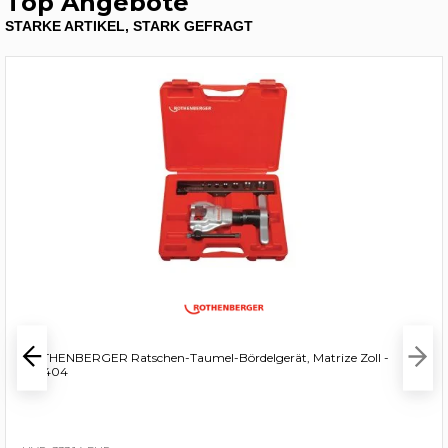
Top Angebote
STARKE ARTIKEL, STARK GEFRAGT
ROTHENBERGER Ratschen-Taumel-Bördelgerät, Matrize Zoll -
222404