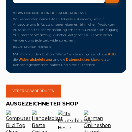
VERWENDUNG DEINER E-MAIL-ADRESSE
Wir verwenden deine E-Mail-Adresse außerdem, um dir
Angebote und Infos zu unseren eigenen, ähnlichen Produkten
zu schicken. Mit der Anmeldung erhältst du zusätzlich Zugang
zu unserem Werkzeug-Zubehör-Ratgeber. Du kannst dieser
Verwendung jederzeit widersprechen.
RECHTLICHER HINWEIS
Mit Klick auf den Button "Weiter" erkläre ich, dass ich die
,
AGB
die
und die
zur
Widerrufsbelehrung
Datenschutzerklärung
Kenntnis genommen haben und diese akzeptiere.
VERTRAG WIDERRUFEN
AUSGEZEICHNETER SHOP