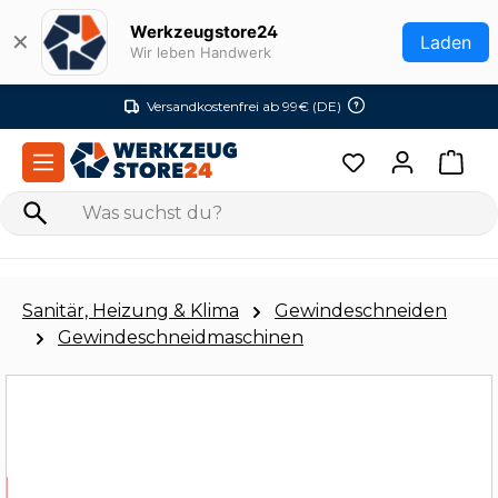
Zum Hauptinhalt springen
Werkzeugstore24
✕
Laden
Wir leben Handwerk
Versandkostenfrei ab 99€ (DE)
Sanitär, Heizung & Klima
Gewindeschneiden
Gewindeschneidmaschinen