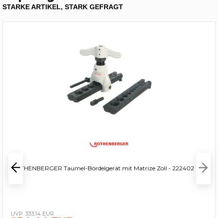
STARKE ARTIKEL, STARK GEFRAGT
ROTHENBERGER Taumel-Bördelgerät mit Matrize Zoll - 222402
333,14 EUR