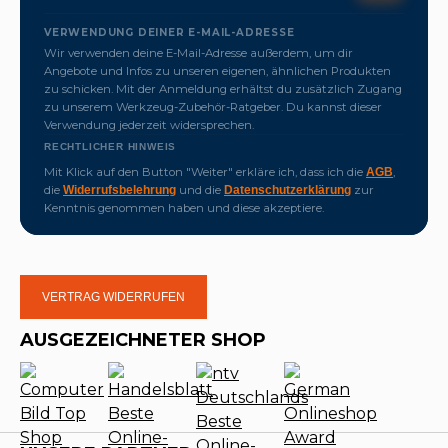
VERWENDUNG DEINER E-MAIL-ADRESSE
Wir verwenden deine E-Mail-Adresse außerdem, um dir
Angebote und Infos zu unseren eigenen, ähnlichen Produkten
zu schicken. Mit der Anmeldung erhältst du zusätzlich Zugang
zu unserem Werkzeug-Zubehör-Ratgeber. Du kannst dieser
Verwendung jederzeit widersprechen.
RECHTLICHER HINWEIS
Mit Klick auf den Button "Weiter" erkläre ich, dass ich die
,
AGB
die
und die
zur
Widerrufsbelehrung
Datenschutzerklärung
Kenntnis genommen haben und diese akzeptiere.
VERTRAG WIDERRUFEN
AUSGEZEICHNETER SHOP