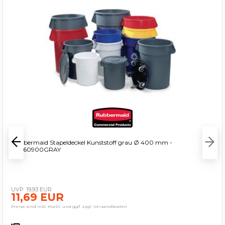
Rubbermaid Stapeldeckel Kunststoff grau Ø 400 mm -
FG260900GRAY
19,93 EUR
11,69 EUR
Preise sind inkl. MwSt. und ggf. zzgl. Versandkosten