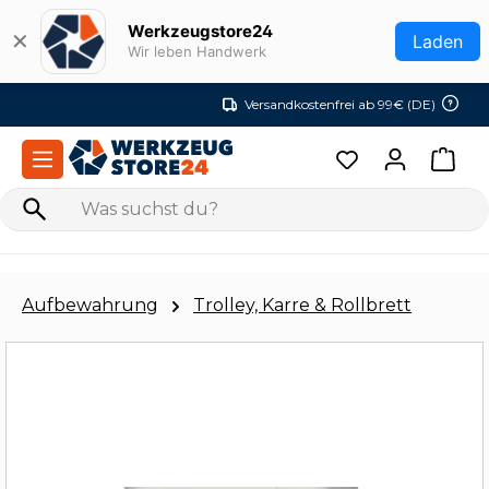
Zum Hauptinhalt springen
Werkzeugstore24
✕
Laden
Wir leben Handwerk
Versandkostenfrei ab 99€ (DE)
Aufbewahrung
Trolley, Karre & Rollbrett