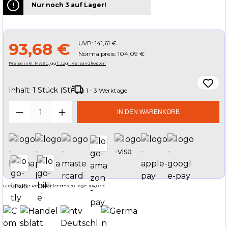
Nur noch 3 auf Lager!
UVP:
141,61 €
93,68 €
Normalpreis: 104,09 €
Preise inkl. MwSt., ggf. zzgl. Versandkosten
Inhalt:
1 Stück (St)
1 - 3 Werktage
Produkt Anzahl: Gib den gewünschten W
IN DEN WARENKORB
Günstigster Preis der letzten 30 Tage: 104,09 €