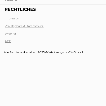
RECHTLICHES
Impressum
Privatsphäre & Datenschutz
Werk
Widerruf
AGB
Alle Rechte vorbehalten. 2025 © Werkzeugstore24 GmbH