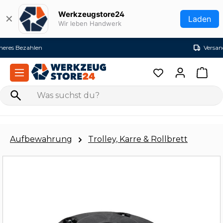
Zum Hauptinhalt springen
Werkzeugstore24
✕
Laden
Wir leben Handwerk
Versandkostenfrei ab 99€ (DE)
Aufbewahrung
Trolley, Karre & Rollbrett