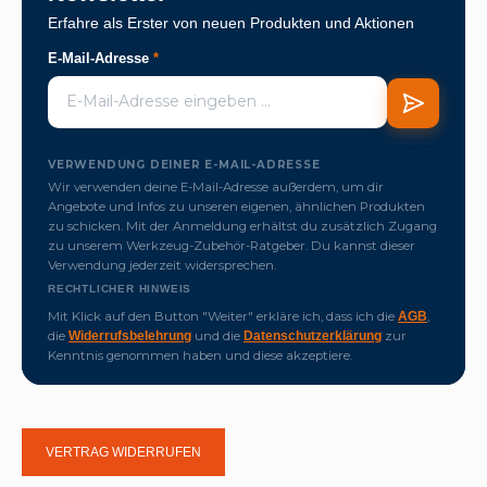
Erfahre als Erster von neuen Produkten und Aktionen
E-Mail-Adresse
*
VERWENDUNG DEINER E-MAIL-ADRESSE
Wir verwenden deine E-Mail-Adresse außerdem, um dir
Angebote und Infos zu unseren eigenen, ähnlichen Produkten
zu schicken. Mit der Anmeldung erhältst du zusätzlich Zugang
zu unserem Werkzeug-Zubehör-Ratgeber. Du kannst dieser
Verwendung jederzeit widersprechen.
RECHTLICHER HINWEIS
Mit Klick auf den Button "Weiter" erkläre ich, dass ich die
,
AGB
die
und die
zur
Widerrufsbelehrung
Datenschutzerklärung
Kenntnis genommen haben und diese akzeptiere.
VERTRAG WIDERRUFEN