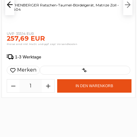
ROTHENBERGER Ratschen-Taumel-Bördelgerät, Matrize Zoll -
222404
333,14 EUR
257,69 EUR
Preise sind inkl. MwSt. und ggf. zzgl. Versandkosten
1-3 Werktage
Merken
IN DEN WARENKORB