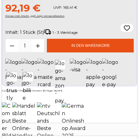
92,19 €
UVP:
165,41 €
Preise inkl. MwSt., ggf. zzgl. Versandkosten
Inhalt:
1 Stück (St)
1 - 3 Werktage
Produkt Anzahl: Gib den gewünschten W
IN DEN WARENKORB
Günstigster Preis der letzten 30 Tage: 92,19 €