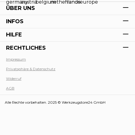
ÜBER UNS
INFOS
HILFE
RECHTLICHES
Impressum
Privatsphäre & Datenschutz
Werk
Widerruf
AGB
Alle Rechte vorbehalten. 2025 © Werkzeugstore24 GmbH