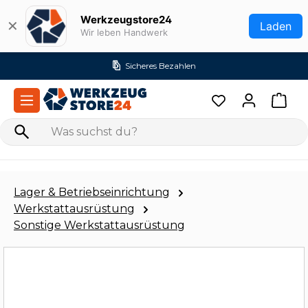
Zum Hauptinhalt springen
Werkzeugstore24
✕
Laden
Wir leben Handwerk
Versandkostenfrei ab 99€ (DE)
Lager & Betriebseinrichtung
Werkstattausrüstung
Sonstige Werkstattausrüstung