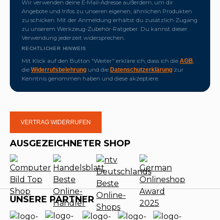
Wir verwenden deine E-Mail-Adresse außerdem, um dir
Angebote und Infos zu unseren eigenen, ähnlichen Produkten
zu schicken. Mit der Anmeldung erhältst du zusätzlich Zugang
zu unserem Werkzeug-Zubehör-Ratgeber. Du kannst dieser
Verwendung jederzeit widersprechen.
RECHTLICHER HINWEIS
Mit Klick auf den Button "Weiter" erkläre ich, dass ich die
,
AGB
die
und die
zur
Widerrufsbelehrung
Datenschutzerklärung
Kenntnis genommen haben und diese akzeptiere.
VERTRAG WIDERRUFEN
AUSGEZEICHNETER SHOP
UNSERE PARTNER