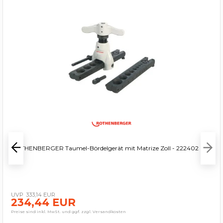
ROTHENBERGER Taumel-Bördelgerät mit Matrize Zoll - 222402
333,14 EUR
234,44 EUR
Preise sind inkl. MwSt. und ggf. zzgl. Versandkosten