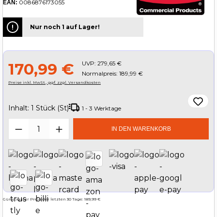
0086876173055
EAN:
Nur noch 1 auf Lager!
UVP:
279,65 €
170,99 €
Normalpreis: 189,99 €
Preise inkl. MwSt., ggf. zzgl. Versandkosten
Inhalt:
1 Stück (St)
1 - 3 Werktage
Produkt Anzahl: Gib den gewünschten W
IN DEN WARENKORB
Günstigster Preis der letzten 30 Tage: 189,99 €