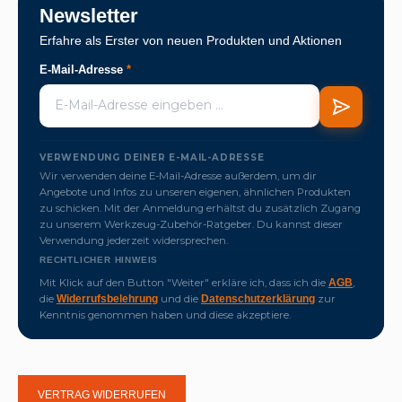
Newsletter
Erfahre als Erster von neuen Produkten und Aktionen
E-Mail-Adresse
*
VERWENDUNG DEINER E-MAIL-ADRESSE
Wir verwenden deine E-Mail-Adresse außerdem, um dir
Angebote und Infos zu unseren eigenen, ähnlichen Produkten
zu schicken. Mit der Anmeldung erhältst du zusätzlich Zugang
zu unserem Werkzeug-Zubehör-Ratgeber. Du kannst dieser
Verwendung jederzeit widersprechen.
RECHTLICHER HINWEIS
Mit Klick auf den Button "Weiter" erkläre ich, dass ich die
,
AGB
die
und die
zur
Widerrufsbelehrung
Datenschutzerklärung
Kenntnis genommen haben und diese akzeptiere.
VERTRAG WIDERRUFEN