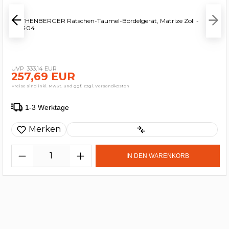
ROTHENBERGER Ratschen-Taumel-Bördelgerät, Matrize Zoll -
222404
333,14 EUR
257,69 EUR
Preise sind inkl. MwSt. und ggf. zzgl. Versandkosten
1-3 Werktage
Merken
IN DEN WARENKORB