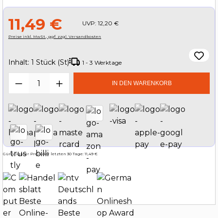
11,49 €
UVP:
12,20 €
Preise inkl. MwSt., ggf. zzgl. Versandkosten
Inhalt:
1 Stück (St)
1 - 3 Werktage
Produkt Anzahl: Gib den gewünschten W
IN DEN WARENKORB
Günstigster Preis der letzten 30 Tage: 11,49 €