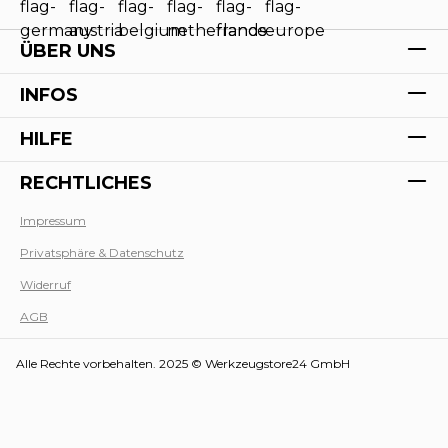
ÜBER UNS
INFOS
HILFE
RECHTLICHES
Impressum
Privatsphäre & Datenschutz
Werk
Widerruf
AGB
Alle Rechte vorbehalten. 2025 © Werkzeugstore24 GmbH