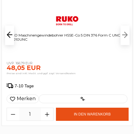
RUKO Maschinengewindebohrer HSSE-Co 5 DIN 376 Form C UNC 1" -
266010UNC
166,79 EUR
48,05 EUR
Preise sind inkl. MwSt. und ggf. zzgl. Versandkosten
7-10 Tage
Merken
IN DEN WARENKORB