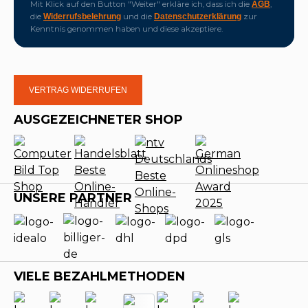
Mit Klick auf den Button "Weiter" erkläre ich, dass ich die
,
AGB
die
und die
zur
Widerrufsbelehrung
Datenschutzerklärung
Kenntnis genommen haben und diese akzeptiere.
VERTRAG WIDERRUFEN
AUSGEZEICHNETER SHOP
UNSERE PARTNER
VIELE BEZAHLMETHODEN