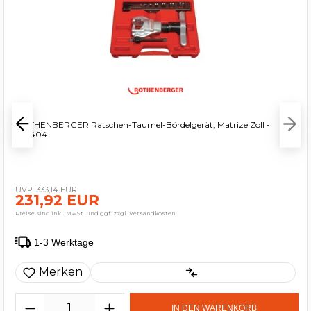
ROTHENBERGER Ratschen-Taumel-Bördelgerät, Matrize Zoll -
222404
333,14 EUR
231,92 EUR
Preise sind inkl. MwSt. und ggf. zzgl. Versandkosten
1-3 Werktage
Merken
IN DEN WARENKORB