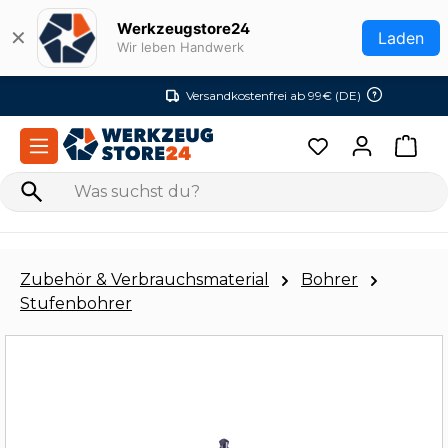
Zum Hauptinhalt springen
Werkzeugstore24
✕
Laden
Wir leben Handwerk
Versandkostenfrei ab 99€ (DE)
Zubehör & Verbrauchsmaterial
Bohrer
Stufenbohrer