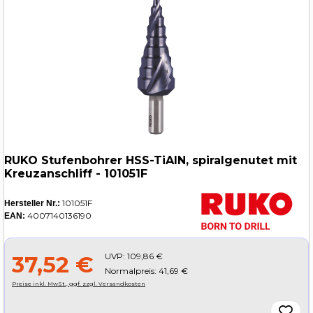
RUKO Stufenbohrer HSS-TiAlN, spiralgenutet mit
Kreuzanschliff - 101051F
101051F
Hersteller Nr.:
4007140136190
EAN:
UVP:
109,86 €
37,52 €
Normalpreis: 41,69 €
Preise inkl. MwSt., ggf. zzgl. Versandkosten