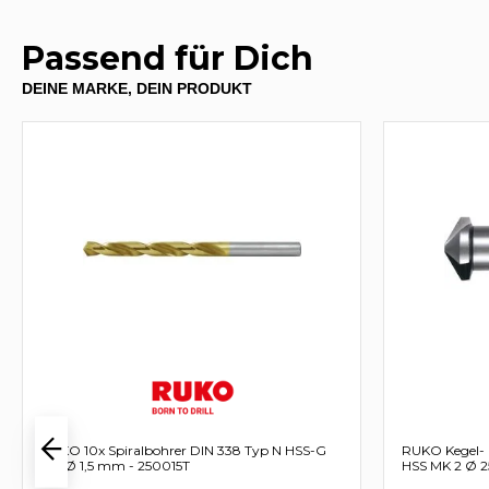
Passend für Dich
DEINE MARKE, DEIN PRODUKT
RUKO 10x Spiralbohrer DIN 338 Typ N HSS-G
RUKO Kegel- 
TiN Ø 1,5 mm - 250015T
HSS MK 2 Ø 