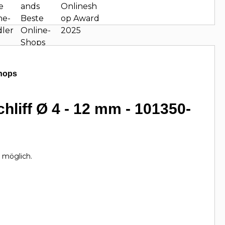
hops
liff Ø 4 - 12 mm - 101350-
 möglich.