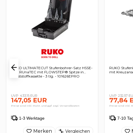
RUKO ULTIMATECUT Stufenbohrer-Satz HSSE-
RUKO Stufenb
Co 5 RUnaTEC mit FLOWSTEP® Spitze in
mit Kreuzansc
Kunststoffkassette - 3 tlg. - 101626EPRO
433,15 EUR
232,57 E
147,05 EUR
77,84 
Preise sind inkl. MwSt. und ggf. zzgl. Versandkosten
Preise sind inkl. 
1-3 Werktage
7-10 Ta
Merken
Vergleichen