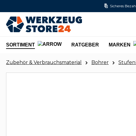
Sicheres Bezah
m Hauptinhalt springen
Zur Suche springen
Zur Hauptnavigation springen
SORTIMENT
RATGEBER
MARKEN
Zubehör & Verbrauchsmaterial
Bohrer
Stufen