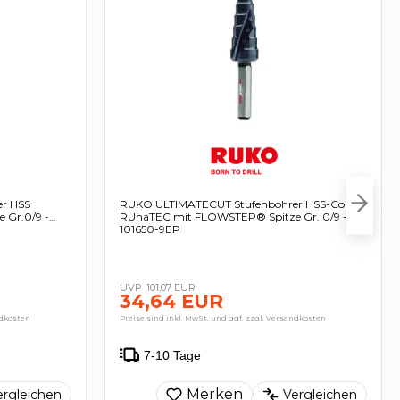
r HSS
RUKO ULTIMATECUT Stufenbohrer HSS-Co 5
 Gr.0/9 -
RUnaTEC mit FLOWSTEP® Spitze Gr. 0/9 -
101650-9EP
101,07 EUR
34,64 EUR
ndkosten
Preise sind inkl. MwSt. und ggf. zzgl. Versandkosten
7-10 Tage
Merken
ergleichen
Vergleichen