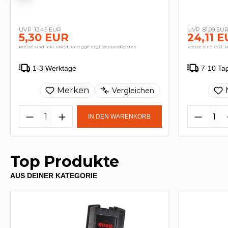
13,45 EUR
81,09 EU
5,30 EUR
24,11 
Preise sind inkl. MwSt. und ggf. zzgl. Versandkosten
Preise sind inkl. 
1-3 Werktage
7-10 Ta
Merken
Vergleichen
IN DEN WARENKORB
Top Produkte
AUS DEINER KATEGORIE