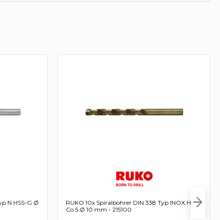
Typ N HSS-G Ø
RUKO 10x Spiralbohrer DIN 338 Typ INOX HSS-
Co 5 Ø 10 mm - 215100