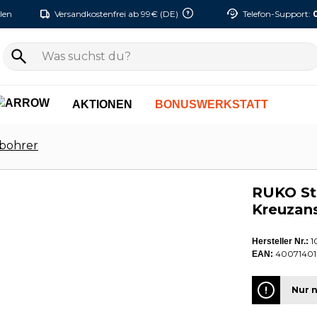
len
Versandkostenfrei ab 99€ (DE)
Telefon-Support:
AKTIONEN
BONUSWERKSTATT
bohrer
RUKO St
Kreuzans
1
Hersteller Nr.:
40071401
EAN:
Nur n