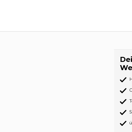
Dei
We
H
G
T
S
ü