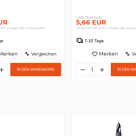
R
13,45 EUR
EUR
5,66 EUR
MwSt. und ggf. zzgl. Versandkosten
Preise sind inkl. MwSt. und ggf. zzgl. Versa
ge
7-10 Tage
Merken
Merken
Vergleichen
V
IN DEN WARENKORB
IN DEN 