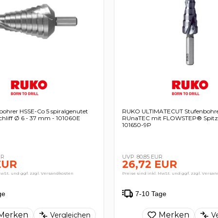
ohrer HSSE-Co 5 spiralgenutet
RUKO ULTIMATECUT Stufenbohre
hliff Ø 6 - 37 mm - 101060E
RUnaTEC mit FLOWSTEP® Spitze
101650-9P
UR
80,85 EUR
EUR
26,72 EUR
MwSt. und ggf. zzgl. Versandkosten
Preise sind inkl. MwSt. und ggf. zzgl. Versa
ge
7-10 Tage
Merken
Merken
Vergleichen
V