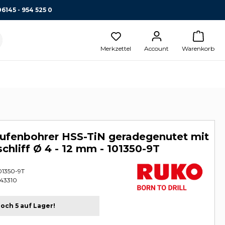
06145 - 954 525 0
Merkzettel
Account
Warenkorb
ufenbohrer HSS-TiN geradegenutet mit
chliff Ø 4 - 12 mm - 101350-9T
01350-9T
43310
och 5 auf Lager!