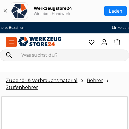
Zum Hauptinhalt springen
Werkzeugstore24
✕
Laden
Wir leben Handwerk
Versandkostenfrei ab 99€ (DE)
Zubehör & Verbrauchsmaterial
Bohrer
Stufenbohrer