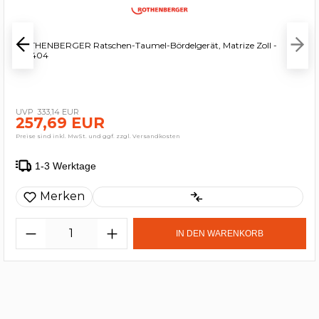
ROTHENBERGER Ratschen-Taumel-Bördelgerät, Matrize Zoll -
222404
333,14 EUR
257,69 EUR
Preise sind inkl. MwSt. und ggf. zzgl. Versandkosten
1-3 Werktage
Merken
IN DEN WARENKORB