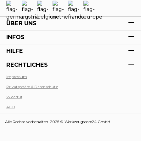
ÜBER UNS
INFOS
HILFE
RECHTLICHES
Impressum
Privatsphäre & Datenschutz
Werk
Widerruf
AGB
Alle Rechte vorbehalten. 2025 © Werkzeugstore24 GmbH