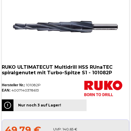
RUKO ULTIMATECUT Multidrill HSS RUnaTEC
spiralgenutet mit Turbo-Spitze S1 - 101082P
101082P
Hersteller Nr.:
4007140378613
EAN:
Nur noch 3 auf Lager!
49,79 €
UVP:
140,65 €