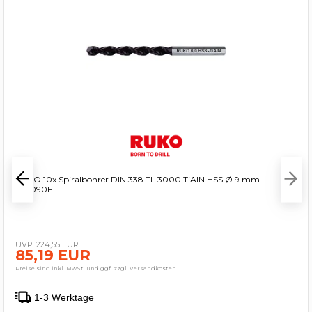
RUKO 10x Spiralbohrer DIN 338 TL 3000 TiAlN HSS Ø 9 mm -
258090F
224,55 EUR
85,19 EUR
Preise sind inkl. MwSt. und ggf. zzgl. Versandkosten
1-3 Werktage