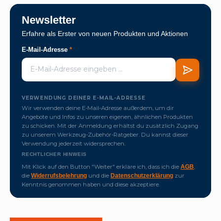
Newsletter
Erfahre als Erster von neuen Produkten und Aktionen
E-Mail-Adresse
*
VERWENDUNG DEINER E-MAIL-ADRESSE
Wir verwenden deine E-Mail-Adresse außerdem, um dir
Angebote und Infos zu unseren eigenen, ähnlichen Produkten
zu schicken. Mit der Anmeldung erhältst du zusätzlich Zugang
zu unserem Werkzeug-Zubehör-Ratgeber. Du kannst dieser
Verwendung jederzeit widersprechen.
RECHTLICHER HINWEIS
Mit Klick auf den Button "Weiter" erkläre ich, dass ich die
,
AGB
die
und die
zur
Widerrufsbelehrung
Datenschutzerklärung
Kenntnis genommen haben und diese akzeptiere.