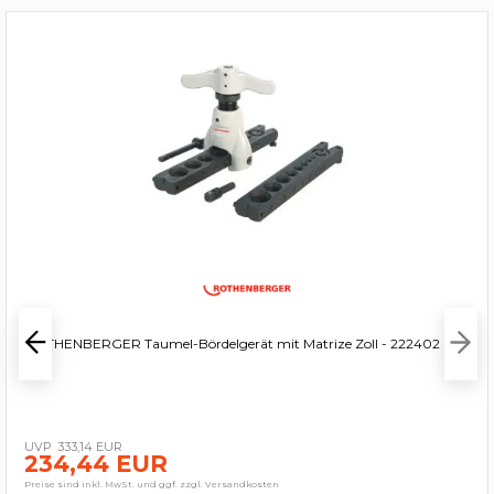
ROTHENBERGER Taumel-Bördelgerät mit Matrize Zoll - 222402
333,14 EUR
234,44 EUR
Preise sind inkl. MwSt. und ggf. zzgl. Versandkosten