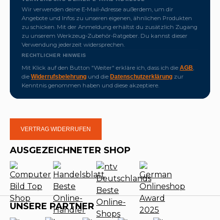
Wir verwenden deine E-Mail-Adresse außerdem, um dir
Angebote und Infos zu unseren eigenen, ähnlichen Produkten
zu schicken. Mit der Anmeldung erhältst du zusätzlich Zugang
zu unserem Werkzeug-Zubehör-Ratgeber. Du kannst dieser
Verwendung jederzeit widersprechen.
RECHTLICHER HINWEIS
Mit Klick auf den Button "Weiter" erkläre ich, dass ich die
,
AGB
die
und die
zur
Widerrufsbelehrung
Datenschutzerklärung
Kenntnis genommen haben und diese akzeptiere.
VERTRAG WIDERRUFEN
AUSGEZEICHNETER SHOP
UNSERE PARTNER