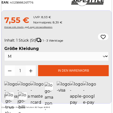
4025888261776
EAN:
UVP:
8,93 €
7,55 €
Normalpreis: 8,39 €
Preise inkl. MwSt., ggf. zzgl. Versandkosten
Inhalt:
1 Stück (St)
1 - 3 Werktage
auswählen
Größe Kleidung
Produkt Anzahl: Gib den gewünschten W
IN DEN WARENKORB
Günstigster Preis der letzten 30 Tage: 8,39 €